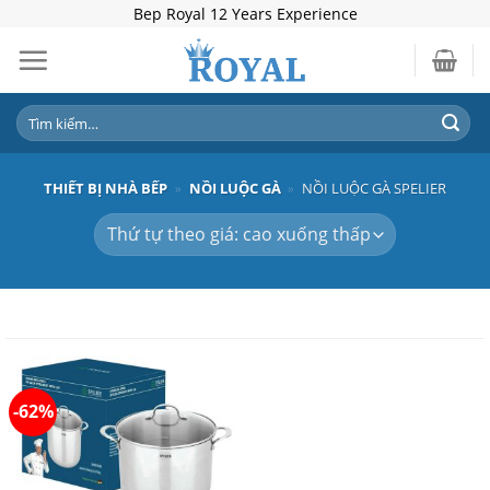
Skip
Bep Royal 12 Years Experience
to
content
Tìm
kiếm:
THIẾT BỊ NHÀ BẾP
»
NỒI LUỘC GÀ
»
NỒI LUỘC GÀ SPELIER
-62%