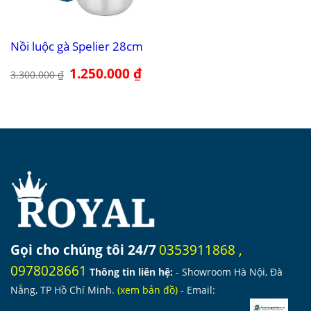
Nồi luộc gà Spelier 28cm
Giá
1.250.000
₫
Giá
3.300.000
₫
gốc
hiện
là:
tại
3.300.000 ₫.
là:
1.250.000 ₫.
Gọi cho chúng tôi 24/7
0353911868
,
0978028661
Thông tin liên hệ:
- Showroom Hà Nội, Đà
Nẵng, TP Hồ Chí Minh.
(
xem bản đồ
)
- Email: