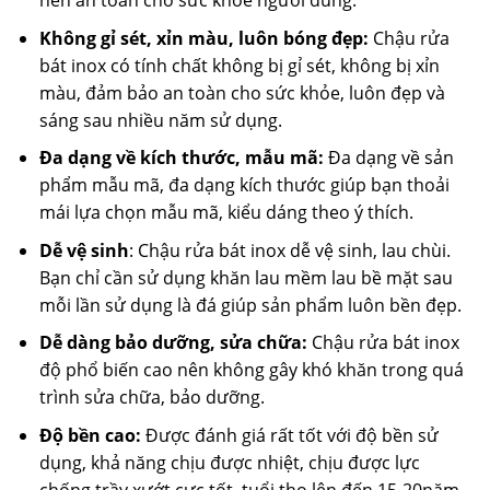
Không gỉ sét, xỉn màu, luôn bóng đẹp:
Chậu rửa
bát inox có tính chất không bị gỉ sét, không bị xỉn
màu, đảm bảo an toàn cho sức khỏe, luôn đẹp và
sáng sau nhiều năm sử dụng.
Đa dạng về kích thước, mẫu mã:
Đa dạng về sản
phẩm mẫu mã, đa dạng kích thước giúp bạn thoải
mái lựa chọn mẫu mã, kiểu dáng theo ý thích.
Dễ vệ sinh
: Chậu rửa bát inox dễ vệ sinh, lau chùi.
Bạn chỉ cần sử dụng khăn lau mềm lau bề mặt sau
mỗi lần sử dụng là đá giúp sản phẩm luôn bền đẹp.
Dễ dàng bảo dưỡng, sửa chữa:
Chậu rửa bát inox
độ phổ biến cao nên không gây khó khăn trong quá
trình sửa chữa, bảo dưỡng.
Độ bền cao:
Được đánh giá rất tốt với độ bền sử
dụng, khả năng chịu được nhiệt, chịu được lực
chống trầy xướt cực tốt, tuổi thọ lên đến 15-20năm.