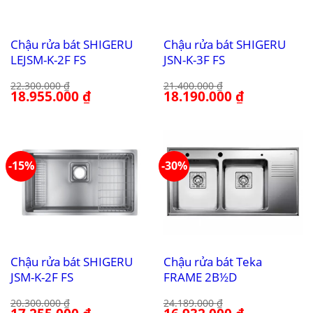
Chậu rửa bát SHIGERU
Chậu rửa bát SHIGERU
LEJSM-K-2F FS
JSN-K-3F FS
22.300.000
₫
21.400.000
₫
Giá
18.955.000
₫
Giá
Giá
18.190.000
₫
Giá
gốc
hiện
gốc
hiện
là:
tại
là:
tại
22.300.000 ₫.
là:
21.400.000 ₫.
là:
18.955.000 ₫.
18.190.000 ₫.
-15%
-30%
Chậu rửa bát SHIGERU
Chậu rửa bát Teka
JSM-K-2F FS
FRAME 2B½D
20.300.000
₫
24.189.000
₫
Giá
Giá
Giá
Giá