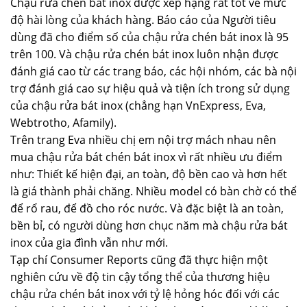
Chậu rửa chén bát inox được xếp hạng rất tốt về mức
độ hài lòng của khách hàng. Báo cáo của Người tiêu
dùng đã cho điểm số của chậu rửa chén bát inox là 95
trên 100. Và chậu rửa chén bát inox luôn nhận được
đánh giá cao từ các trang báo, các hội nhóm, các bà nội
trợ đánh giá cao sự hiệu quả và tiện ích trong sử dụng
của chậu rửa bát inox (chẳng hạn VnExpress, Eva,
Webtrotho, Afamily).
Trên trang Eva nhiều chị em nội trợ mách nhau nên
mua chậu rửa bát chén bát inox vì rất nhiều ưu điểm
như: Thiết kế hiện đại, an toàn, độ bền cao và hơn hết
là giá thành phải chăng. Nhiều model có bàn chờ có thể
để rổ rau, để đồ cho róc nước. Và đặc biệt là an toàn,
bền bỉ, có người dùng hơn chục năm mà chậu rửa bát
inox của gia đình vẫn như mới.
Tạp chí Consumer Reports cũng đã thực hiện một
nghiên cứu về độ tin cậy tổng thể của thương hiệu
chậu rửa chén bát inox với tỷ lệ hỏng hóc đối với các