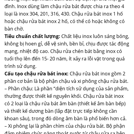
đình. Inox dùng làm chậu rửa bát được chia ra theo 4
loại là inox 304, 201, 316, 430. Chậu rửa bát inox 1 hố
hoặc chậu rửa bát inox 2 hố, có thể có hoặc không có
bàn chờ.
Tiêu chuẩn chất lượng:
Chất liệu inox luôn sáng bóng,
không bị hoen gỉ, dễ vệ sinh, bền bỉ, chịu được tác động
mạng, nhiệt độ cao. Chậu rửa chén bát bằng inox có
tuổi thọ lên đến 15- 20 năm, ít xảy ra lỗi vặt trong quá
trình sử dụng.
Cấu tạo chậu rửa bát inox:
Chậu rửa bát inox gồm 2
phần cơ bản là bộ phận chậu và xi phông chậu rửa bát.
– Phần chậu: Là phần “diện tích sử dụng của sản phẩm,
thường được thiết kế nguyên khối. Chậu rửa bát inox
có 2 loại là chậu rửa bát âm bàn (thiết kế âm bàn bếp)
và thiết kế dương bàn (lắp đặt trực tiếp không cần
khoan sâu), trong đó dòng âm bàn là phổ biến hơn cả.
– Xi phông lại là phần chìm của chậu rửa bát. Bộ phận
đảm nhiệm chức năng thoát nước từ chậu rửa ra bên