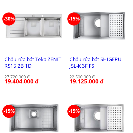
19.800.000 ₫.
-30%
-15%
Chậu rửa bát Teka ZENIT
Chậu rửa bát SHIGERU
RS15 2B 1D
JSL-K 3F FS
27.720.000
₫
22.500.000
₫
Giá
19.404.000
₫
Giá
Giá
19.125.000
₫
Giá
gốc
hiện
gốc
hiện
là:
tại
là:
tại
27.720.000 ₫.
là:
22.500.000 ₫.
là:
19.404.000 ₫.
19.125.000 ₫.
-15%
-15%