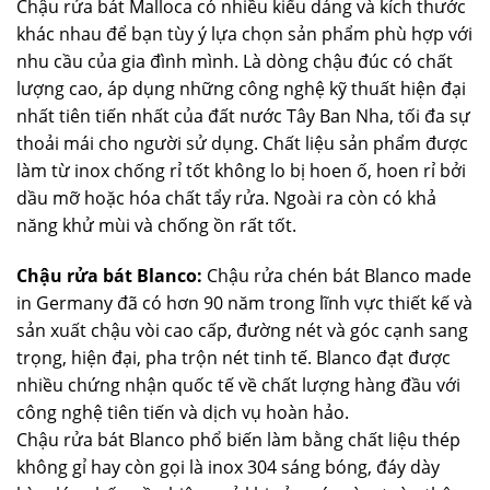
Chậu rửa bát Malloca có nhiều kiểu dáng và kích thước
khác nhau để bạn tùy ý lựa chọn sản phẩm phù hợp với
nhu cầu của gia đình mình. Là dòng chậu đúc có chất
lượng cao, áp dụng những công nghệ kỹ thuất hiện đại
nhất tiên tiến nhất của đất nước Tây Ban Nha, tối đa sự
thoải mái cho người sử dụng. Chất liệu sản phẩm được
làm từ inox chống rỉ tốt không lo bị hoen ố, hoen rỉ bởi
dầu mỡ hoặc hóa chất tẩy rửa. Ngoài ra còn có khả
năng khử mùi và chống ồn rất tốt.
Chậu rửa bát Blanco:
Chậu rửa chén bát Blanco made
in Germany đã có hơn 90 năm trong lĩnh vực thiết kế và
sản xuất chậu vòi cao cấp, đường nét và góc cạnh sang
trọng, hiện đại, pha trộn nét tinh tế. Blanco đạt được
nhiều chứng nhận quốc tế về chất lượng hàng đầu với
công nghệ tiên tiến và dịch vụ hoàn hảo.
Chậu rửa bát Blanco phổ biến làm bằng chất liệu thép
không gỉ hay còn gọi là inox 304 sáng bóng, đáy dày