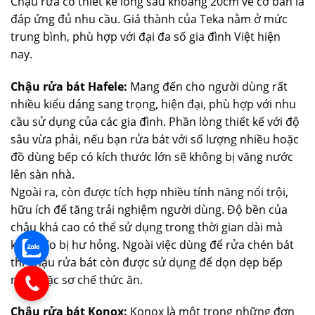
Chậu rửa có thiết kế lòng sâu khoảng 20cm về cơ bản là
đáp ứng đủ nhu cầu. Giá thành của Teka nằm ở mức
trung bình, phù hợp với đại đa số gia đình Việt hiện
nay.
Chậu rửa bát Hafele:
Mang đến cho người dùng rất
nhiều kiểu dáng sang trọng, hiện đại, phù hợp với nhu
cầu sử dụng của các gia đình. Phần lòng thiết kế với độ
sâu vừa phải, nếu bạn rửa bát với số lượng nhiều hoặc
đồ dùng bếp có kích thước lớn sẽ không bị văng nước
lên sàn nhà.
Ngoài ra, còn được tích hợp nhiều tính năng nổi trội,
hữu ích để tăng trải nghiệm người dùng. Độ bền của
chậu khá cao có thể sử dụng trong thời gian dài mà
không lo bị hư hỏng. Ngoài việc dùng để rửa chén bát
thì Chậu rửa bát còn được sử dụng để dọn dẹp bếp
núc hoặc sơ chế thức ăn.
Chậu rửa bát Konox:
Konox là một trong những đơn