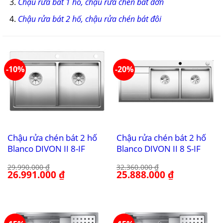
Chậu rửa bát 1 hố, chậu rửa chén bát đơn
Chậu rửa bát 2 hố, chậu rửa chén bát đôi
-10%
-20%
Chậu rửa chén bát 2 hố
Chậu rửa chén bát 2 hố
Blanco DIVON II 8-IF
Blanco DIVON II 8 S-IF
29.990.000
₫
32.360.000
₫
Giá
26.991.000
₫
Giá
Giá
25.888.000
₫
Giá
gốc
hiện
gốc
hiện
là:
tại
là:
tại
29.990.000 ₫.
là:
32.360.000 ₫.
là:
26.991.000 ₫.
25.888.000 ₫.