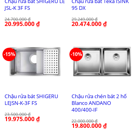
Chậu rửa bát SHIGERU LE
Chậu rửa bát Teka ISINK
JSL-K 3F FS
95 DX
24.700.000
₫
29.249.000
₫
Giá
20.995.000
₫
Giá
Giá
20.474.000
₫
Giá
gốc
hiện
gốc
hiện
là:
tại
là:
tại
24.700.000 ₫.
là:
29.249.000 ₫.
là:
20.995.000 ₫.
20.474.000 ₫.
-15%
-10%
Chậu rửa bát SHIGERU
Chậu rửa chén bát 2 hố
LEJSN-K-3F FS
Blanco ANDANO
400/400-IF
23.500.000
₫
Giá
19.975.000
₫
Giá
22.000.000
₫
gốc
hiện
Giá
19.800.000
₫
Giá
là:
tại
gốc
hiện
23.500.000 ₫.
là:
là:
tại
19.975.000 ₫.
22.000.000 ₫.
là: