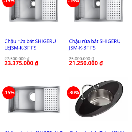
-15%
-15%
Chậu rửa bát SHIGERU
Chậu rửa bát SHIGERU
LEJSM-K-3F FS
JSM-K-3F FS
27.500.000
₫
25.000.000
₫
Giá
23.375.000
₫
Giá
Giá
21.250.000
₫
Giá
gốc
hiện
gốc
hiện
là:
tại
là:
tại
27.500.000 ₫.
là:
25.000.000 ₫.
là:
23.375.000 ₫.
21.250.000 ₫.
-15%
-30%