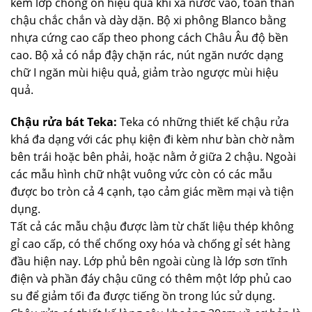
kèm lớp chống ồn hiệu quả khi xả nước vào, toàn thân
chậu chắc chắn và dày dặn. Bộ xi phông Blanco bằng
nhựa cứng cao cấp theo phong cách Châu Âu độ bền
cao. Bộ xả có nắp đậy chặn rác, nút ngăn nước dạng
chữ I ngăn mùi hiệu quả, giảm trào ngược mùi hiệu
quả.
Chậu rửa bát Teka:
Teka có những thiết kế chậu rửa
khá đa dạng với các phụ kiện đi kèm như bàn chờ nằm
bên trái hoặc bên phải, hoặc nằm ở giữa 2 chậu. Ngoài
các mẫu hình chữ nhật vuông vức còn có các mẫu
được bo tròn cả 4 cạnh, tạo cảm giác mềm mại và tiện
dụng.
Tất cả các mẫu chậu được làm từ chất liệu thép không
gỉ cao cấp, có thể chống oxy hóa và chống gỉ sét hàng
đầu hiện nay. Lớp phủ bên ngoài cùng là lớp sơn tĩnh
điện và phần đáy chậu cũng có thêm một lớp phủ cao
su để giảm tối đa được tiếng ồn trong lúc sử dụng.