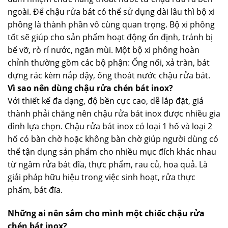
ngoài. Để chậu rửa bát có thể sử dụng dài lâu thì bộ xi
phông là thành phần vô cùng quan trọng. Bộ xi phông
tốt sẽ giúp cho sản phẩm hoạt động ổn định, tránh bị
bể vỡ, rò rỉ nước, ngăn mùi. Một bộ xi phông hoàn
chỉnh thường gồm các bộ phận: Ống nối, xả tràn, bát
đựng rác kèm nắp đậy, ống thoát nước chậu rửa bát.
Vì sao nên dùng chậu rửa chén bát inox?
Với thiết kế đa dạng, độ bền cực cao, dễ lắp đặt, giá
thành phải chăng nên chậu rửa bát inox được nhiều gia
đình lựa chọn. Chậu rửa bát inox có loại 1 hố và loại 2
hố có bàn chờ hoặc không bàn chờ giúp người dùng có
thể tận dụng sản phẩm cho nhiều mục đích khác nhau
từ ngâm rửa bát đĩa, thực phẩm, rau củ, hoa quả. Là
giải pháp hữu hiệu trong việc sinh hoạt, rửa thực
phẩm, bát đĩa.
Những ai nên sắm cho mình một chiếc chậu rửa
chén bát inox?