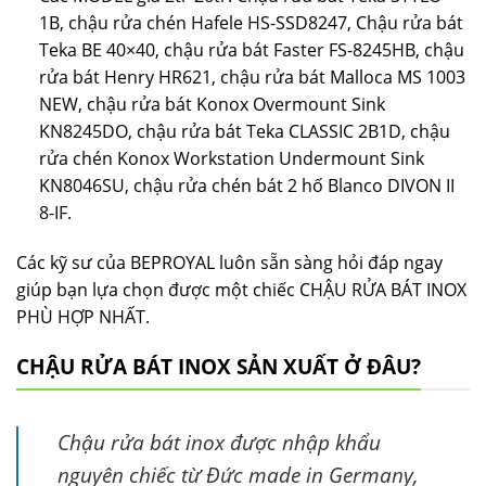
1B, chậu rửa chén Hafele HS-SSD8247, Chậu rửa bát
Teka BE 40×40, chậu rửa bát Faster FS-8245HB, chậu
rửa bát Henry HR621, chậu rửa bát Malloca MS 1003
NEW, chậu rửa bát Konox Overmount Sink
KN8245DO, chậu rửa bát Teka CLASSIC 2B1D, chậu
rửa chén Konox Workstation Undermount Sink
KN8046SU, chậu rửa chén bát 2 hố Blanco DIVON II
8-IF.
Các kỹ sư của BEPROYAL luôn sẵn sàng hỏi đáp ngay
giúp bạn lựa chọn được một chiếc CHẬU RỬA BÁT INOX
PHÙ HỢP NHẤT.
CHẬU RỬA BÁT INOX SẢN XUẤT Ở ĐÂU?
Chậu rửa bát inox được nhập khẩu
nguyên chiếc từ Đức made in Germany,