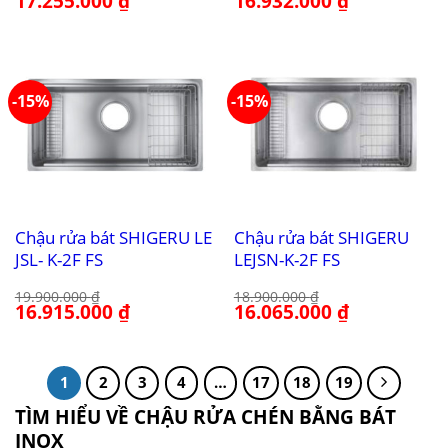
17.255.000
₫
16.932.000
₫
gốc
hiện
gốc
hiện
là:
tại
là:
tại
20.300.000 ₫.
là:
24.189.000 ₫.
là:
17.255.000 ₫.
16.932.000 ₫.
-15%
-15%
Chậu rửa bát SHIGERU LE
Chậu rửa bát SHIGERU
JSL- K-2F FS
LEJSN-K-2F FS
19.900.000
₫
18.900.000
₫
Giá
16.915.000
₫
Giá
Giá
16.065.000
₫
Giá
gốc
hiện
gốc
hiện
là:
tại
là:
tại
19.900.000 ₫.
là:
18.900.000 ₫.
là:
16.915.000 ₫.
16.065.000 ₫.
1
2
3
4
…
17
18
19
TÌM HIỂU VỀ CHẬU RỬA CHÉN BẰNG BÁT
INOX