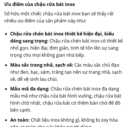
Ưu điểm của chậu rửa bát inox
Sở hữu một chiếc chậu rửa bát inox bạn sẽ thấy rất
nhiều ưu điểm của sản phẩm này như:
Chậu rửa chén bát inox thiết kế hiện đại, kiểu
dáng sang trọng:
Chậu rửa chén bát inox có thiết kế
nhỏ gọn, hiện đại, đơn giản, tinh tế tôn lên sự sang
trọng cho mọi không gian nhà bếp.
Màu sắc trang nhã, sạch sẽ:
Các màu sắc chủ đạo
như đen, bạc, xám, trắng tạo nên sự trang nhã, sạch
sẽ, dễ vệ sinh lau chùi.
Mẫu mã đa dạng:
Chậu rửa chén bát inox đa dạng
mẫu mã như chậu rửa bát hình vuông, chậu rửa bát
hình chữ nhật, chậu rửa bát có thêm bàn chờ để đồ
bên cạnh.
An toàn:
Chất liệu inox không gỉ, không bị oxy hóa
nên an toàn cho sức khỏe người dùng.