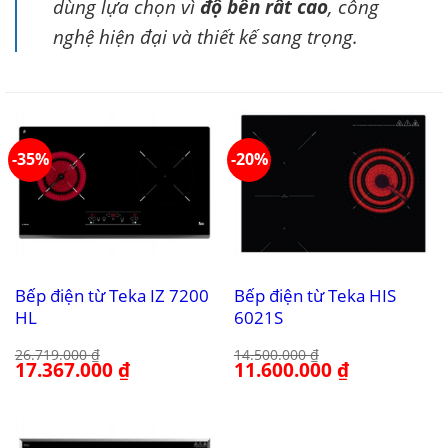
dùng lựa chọn vì
độ bền rất cao
, công
nghệ hiện đại và thiết kế sang trọng.
-35%
-20%
Bếp điện từ Teka IZ 7200
Bếp điện từ Teka HIS
HL
6021S
26.719.000
₫
14.500.000
₫
Giá
17.367.000
₫
Giá
Giá
11.600.000
₫
Giá
gốc
hiện
gốc
hiện
là:
tại
là:
tại
26.719.000 ₫.
là:
14.500.000 ₫.
là:
17.367.000 ₫.
11.600.000 ₫.