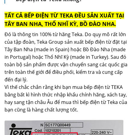
TẤT CẢ BẾP ĐIỆN TỪ TEKA ĐỀU SẢN XUẤT TẠI
TÂY BAN NHA, THỔ NHĨ KỲ, BỒ ĐÀO NHA.
Đó là thông tin 100% từ hãng Teka. Do quy mô rất lớn
của tập đoàn, Teka Group sản xuất bếp điện từ đặt tại
Tây Ban Nha (made in Spain) hoặc Bồ Đào Nha (made
in Portugal) hoặc Thổ Nhĩ Kỳ (made in Turkey). Sau đó
toàn bộ sản phẩm được vận chuyển sang các quốc gia
trên toàn thế giới để điều phối, kiểm tra và cung cấp
đến đại lý.
Vì thế chắc chắn rằng khi bạn mua bếp điện từ TEKA
bằng bất kì hình thức nhập khẩu chính hãng, xách tay,
hay sang tận châu Âu để mua thì bếp điện từ Teka của
bạn cũng là hàng chất lượng tốt.