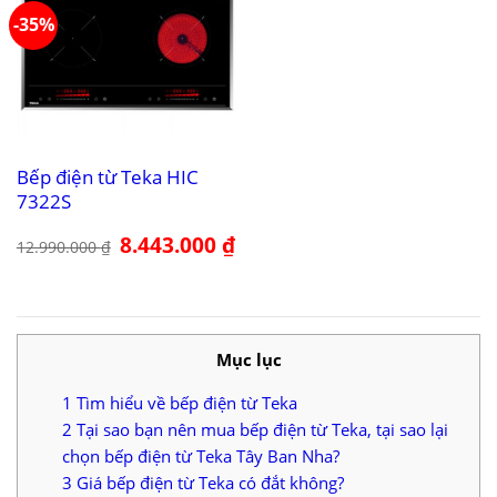
-35%
Bếp điện từ Teka HIC
7322S
Giá
8.443.000
₫
Giá
12.990.000
₫
gốc
hiện
là:
tại
12.990.000 ₫.
là:
8.443.000 ₫.
Mục lục
1
Tìm hiểu về bếp điện từ Teka
2
Tại sao bạn nên mua bếp điện từ Teka, tại sao lại
chọn bếp điện từ Teka Tây Ban Nha?
3
Giá bếp điện từ Teka có đắt không?