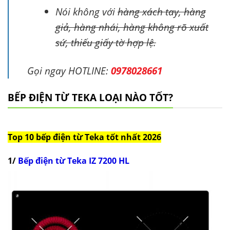
Nói không với
hàng xách tay, hàng
giả, hàng nhái, hàng không rõ xuất
sứ, thiếu giấy tờ hợp lệ.
Gọi ngay HOTLINE:
0978028661
BẾP ĐIỆN TỪ TEKA LOẠI NÀO TỐT?
Top 10 bếp điện từ Teka tốt nhất 2026
1/
Bếp điện từ Teka IZ 7200 HL