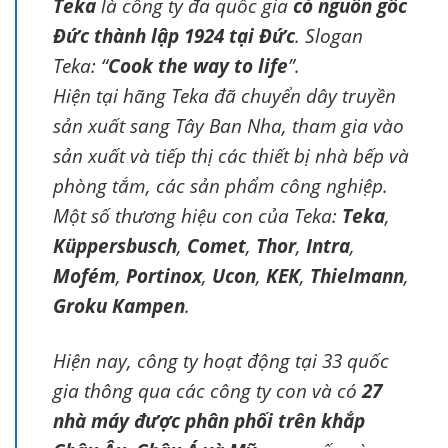
Teka
là công ty đa quốc gia
có nguồn gốc
Đức thành lập 1924 tại Đức
. Slogan
Teka: “
Cook the way to life
”.
Hiện tại hãng Teka đã chuyển dây truyền
sản xuất sang Tây Ban Nha, tham gia vào
sản xuất và tiếp thị các thiết bị nhà bếp và
phòng tắm, các sản phẩm công nghiệp.
Một số thương hiệu con của Teka:
Teka
,
Küppersbusch
,
Comet
,
Thor
,
Intra
,
Mofém
,
Portinox
,
Ucon
,
KEK
,
Thielmann
,
Groku Kampen
.
Hiện nay, công ty hoạt động tại 33 quốc
gia thông qua các công ty con và có
27
nhà máy được phân phối trên khắp