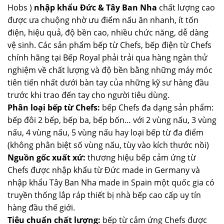
Hobs )
nhập khẩu Đức & Tây Ban Nha
chất lượng cao
được ưa chuộng nhờ ưu điểm nấu ăn nhanh, ít tốn
điện, hiệu quả, độ bền cao, nhiều chức năng, dễ dàng
vệ sinh. Các sản phẩm bếp từ Chefs, bếp điện từ Chefs
chính hãng tại Bếp Royal phải trải qua hàng ngàn thử
nghiệm về chất lượng và độ bền bằng những máy móc
tiên tiến nhất dưới bàn tay của những kỹ sư hàng đầu
trước khi trao đến tay cho người tiêu dùng.
Phân loại bếp từ Chefs:
bếp Chefs đa dạng sản phẩm:
bếp đôi 2 bếp, bếp ba, bếp bốn… với 2 vùng nấu, 3 vùng
nấu, 4 vùng nấu, 5 vùng nấu hay loại bếp từ đa điểm
(không phân biệt số vùng nấu, tùy vào kích thước nồi)
Nguồn gốc xuất xứ:
thương hiệu bếp cảm ứng từ
Chefs được nhập khẩu từ Đức made in Germany và
nhập khẩu Tây Ban Nha made in Spain một quốc gia có
truyền thống lắp ráp thiết bị nhà bếp cao cấp uy tín
hàng đầu thế giới.
Tiêu chuẩn chất lượng:
bếp từ cảm ứng Chefs được