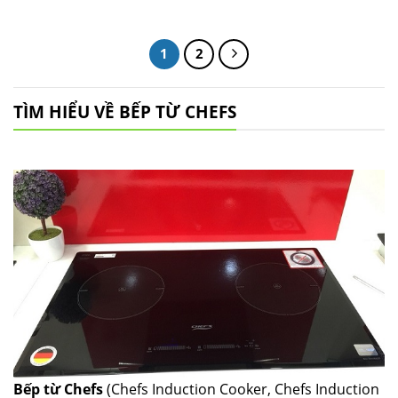
là:
tại
là:
tại
14.500.000 ₫.
là:
13.900.000 ₫.
là:
10.900.000 ₫.
10.200.000 ₫.
1
2
TÌM HIỂU VỀ BẾP TỪ CHEFS
Bếp từ Chefs
(Chefs Induction Cooker, Chefs Induction