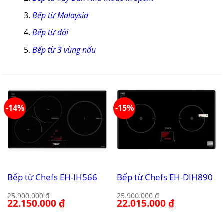
Bếp từ Malaysia
Bếp từ đôi
Bếp từ 3 vùng nấu
-14%
-15%
Bếp từ Chefs EH-IH566
Bếp từ Chefs EH-DIH890
25.900.000
₫
25.900.000
₫
Giá
22.150.000
₫
Giá
Giá
22.015.000
₫
Giá
gốc
hiện
gốc
hiện
là:
tại
là:
tại
25.900.000 ₫.
là:
25.900.000 ₫.
là: