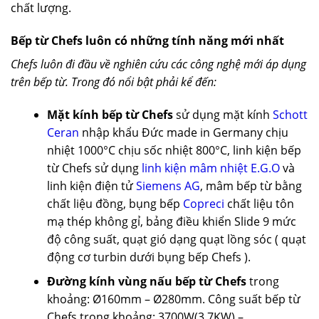
chất lượng.
Bếp từ Chefs luôn có những tính năng mới nhất
Chefs luôn đi đầu về nghiên cứu các công nghệ mới áp dụng
trên bếp từ. Trong đó nổi bật phải kể đến:
Mặt kính bếp từ Chefs
sử dụng mặt kính
Schott
Ceran
nhập khẩu Đức made in Germany chịu
nhiệt 1000°C chịu sốc nhiệt 800°C, linh kiện bếp
từ Chefs sử dụng
linh kiện mâm nhiệt E.G.O
và
linh kiện điện tử
Siemens AG
, mâm bếp từ bằng
chất liệu đồng, bụng bếp
Copreci
chất liệu tôn
mạ thép không gỉ, bảng điều khiển Slide 9 mức
độ công suất, quạt gió dạng quạt lồng sóc ( quạt
động cơ turbin dưới bụng bếp Chefs ).
Đường kính vùng nấu bếp từ Chefs
trong
khoảng: Ø160mm – Ø280mm. Công suất bếp từ
Chefs trong khoảng: 3700W(3.7KW) –