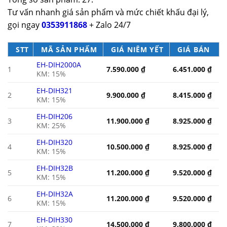
Tư vấn nhanh giá sản phẩm và mức chiết khấu đại lý,
gọi ngay
0353911868
+ Zalo 24/7
STT
MÃ SẢN PHẨM
GIÁ NIÊM YẾT
GIÁ BÁN
EH-DIH2000A
1
7.590.000
₫
6.451.000
₫
KM: 15%
EH-DIH321
2
9.900.000
₫
8.415.000
₫
KM: 15%
EH-DIH206
3
11.900.000
₫
8.925.000
₫
KM: 25%
EH-DIH320
4
10.500.000
₫
8.925.000
₫
KM: 15%
EH-DIH32B
5
11.200.000
₫
9.520.000
₫
KM: 15%
EH-DIH32A
6
11.200.000
₫
9.520.000
₫
KM: 15%
EH-DIH330
7
14.500.000
₫
9.800.000
₫