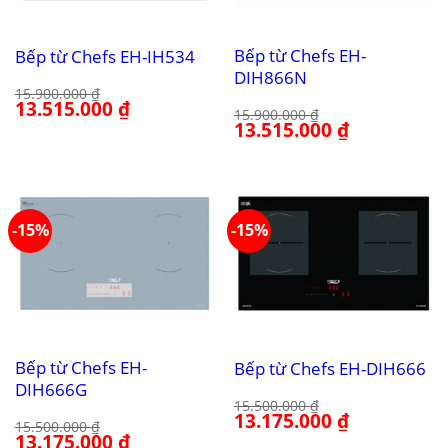
Bếp từ Chefs EH-
Bếp từ Chefs EH-IH534
DIH866N
15.900.000
₫
Giá
13.515.000
₫
Giá
15.900.000
₫
gốc
hiện
Giá
13.515.000
₫
Giá
là:
tại
gốc
hiện
15.900.000 ₫.
là:
là:
tại
13.515.000 ₫.
15.900.000 ₫.
là:
13.515.000 ₫.
-15%
-15%
Bếp từ Chefs EH-
Bếp từ Chefs EH-DIH666
DIH666G
15.500.000
₫
Giá
13.175.000
₫
Giá
15.500.000
₫
gốc
hiện
Giá
13.175.000
₫
Giá
là:
tại