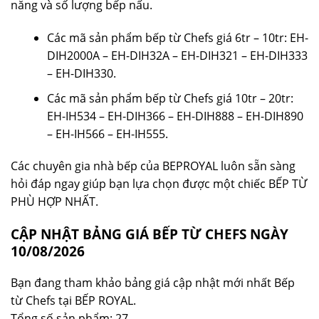
năng và số lượng bếp nấu.
Các mã sản phẩm bếp từ Chefs giá 6tr – 10tr: EH-
DIH2000A – EH-DIH32A – EH-DIH321 – EH-DIH333
– EH-DIH330.
Các mã sản phẩm bếp từ Chefs giá 10tr – 20tr:
EH-IH534 – EH-DIH366 – EH-DIH888 – EH-DIH890
– EH-IH566 – EH-IH555.
Các chuyên gia nhà bếp của BEPROYAL luôn sẵn sàng
hỏi đáp ngay giúp bạn lựa chọn được một chiếc BẾP TỪ
PHÙ HỢP NHẤT.
CẬP NHẬT BẢNG GIÁ BẾP TỪ CHEFS NGÀY
10/08/2026
Bạn đang tham khảo bảng giá cập nhật mới nhất Bếp
từ Chefs tại BẾP ROYAL.
Tổng số sản phẩm: 27.