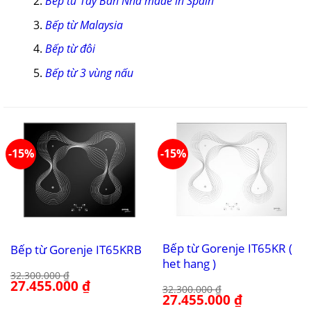
Bếp từ Tây Ban Nha made in Spain
Bếp từ Malaysia
Bếp từ đôi
Bếp từ 3 vùng nấu
-15%
-15%
Bếp từ Gorenje IT65KR (
Bếp từ Gorenje IT65KRB
het hang )
32.300.000
₫
Giá
27.455.000
₫
Giá
32.300.000
₫
gốc
hiện
Giá
27.455.000
₫
Giá
là:
tại
gốc
hiện
32.300.000 ₫.
là: