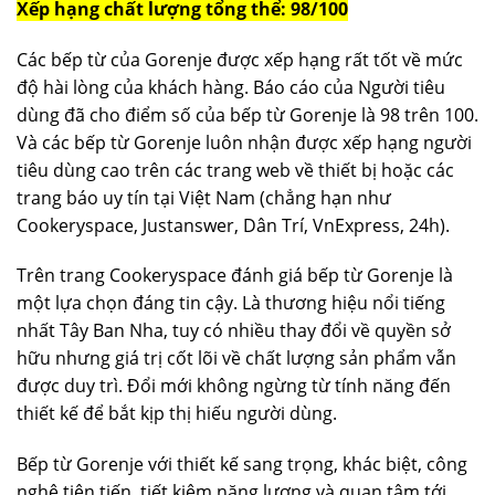
Xếp hạng chất lượng tổng thể: 98/100
Các bếp từ của Gorenje được xếp hạng rất tốt về mức
độ hài lòng của khách hàng. Báo cáo của Người tiêu
dùng đã cho điểm số của bếp từ Gorenje là 98 trên 100.
Và các bếp từ Gorenje luôn nhận được xếp hạng người
tiêu dùng cao trên các trang web về thiết bị hoặc các
trang báo uy tín tại Việt Nam (chẳng hạn như
Cookeryspace, Justanswer, Dân Trí, VnExpress, 24h).
Trên trang Cookeryspace đánh giá bếp từ Gorenje là
một lựa chọn đáng tin cậy. Là thương hiệu nổi tiếng
nhất Tây Ban Nha, tuy có nhiều thay đổi về quyền sở
hữu nhưng giá trị cốt lõi về chất lượng sản phẩm vẫn
được duy trì. Đổi mới không ngừng từ tính năng đến
thiết kế để bắt kịp thị hiếu người dùng.
Bếp từ Gorenje với thiết kế sang trọng, khác biệt, công
nghệ tiên tiến, tiết kiệm năng lượng và quan tâm tới