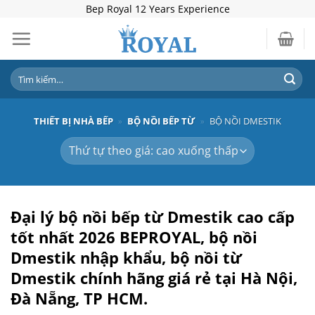
Skip
Bep Royal 12 Years Experience
to
content
Tìm
kiếm:
THIẾT BỊ NHÀ BẾP
»
BỘ NỒI BẾP TỪ
»
BỘ NỒI DMESTIK
Đại lý bộ nồi bếp từ Dmestik cao cấp
tốt nhất 2026
BEPROYAL,
bộ nồi
Dmestik nhập khẩu, bộ nồi từ
Dmestik chính hãng giá rẻ
tại Hà Nội,
Đà Nẵng, TP HCM.