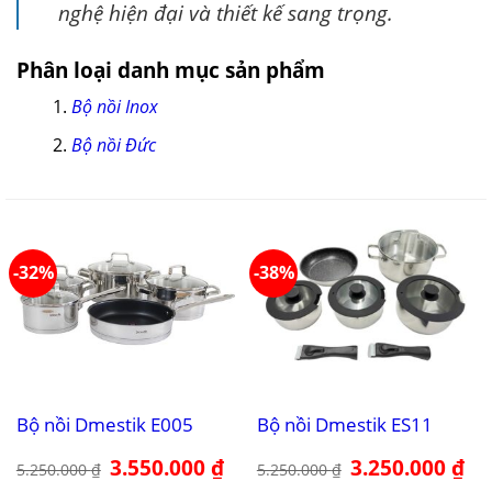
nghệ hiện đại và thiết kế sang trọng.
Phân loại danh mục sản phẩm
Bộ nồi Inox
Bộ nồi Đức
-32%
-38%
Bộ nồi Dmestik E005
Bộ nồi Dmestik ES11
Giá
3.550.000
₫
Giá
Giá
3.250.000
₫
Giá
5.250.000
₫
5.250.000
₫
gốc
hiện
gốc
hiệ