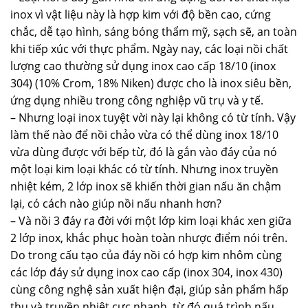
inox vì vật liệu này là hợp kim với độ bền cao, cứng
chắc, dễ tạo hình, sáng bóng thẩm mỹ, sạch sẽ, an toàn
khi tiếp xúc với thực phẩm. Ngày nay, các loại nồi chất
lượng cao thường sử dụng inox cao cấp 18/10 (inox
304) (10% Crom, 18% Niken) được cho là inox siêu bền,
ứng dụng nhiều trong công nghiệp vũ trụ và y tế.
– Nhưng loại inox tuyệt vời này lại không có từ tính. Vậy
làm thế nào để nồi chảo vừa có thể dùng inox 18/10
vừa dùng được với bếp từ, đó là gắn vào đáy của nó
một loại kim loại khác có từ tính. Nhưng inox truyền
nhiệt kém, 2 lớp inox sẽ khiến thời gian nấu ăn chậm
lại, có cách nào giúp nồi nấu nhanh hơn?
– Và nồi 3 đáy ra đời với một lớp kim loại khác xen giữa
2 lớp inox, khắc phục hoàn toàn nhược điểm nói trên.
Do trong cấu tạo của đáy nồi có hợp kim nhôm cùng
các lớp đáy sử dụng inox cao cấp (inox 304, inox 430)
cùng công nghệ sản xuất hiện đại, giúp sản phẩm hấp
thu và truyền nhiệt cực nhanh, từ đó quá trình nấu