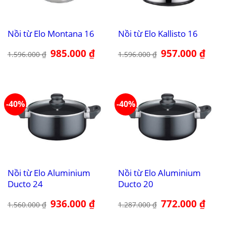
Nồi từ Elo Montana 16
Nồi từ Elo Kallisto 16
Giá
985.000
₫
Giá
Giá
957.000
₫
Giá
1.596.000
₫
1.596.000
₫
gốc
hiện
gốc
hiện
là:
tại
là:
tại
1.596.000 ₫.
là:
1.596.000 ₫.
là:
985.000 ₫.
957.00
-40%
-40%
Nồi từ Elo Aluminium
Nồi từ Elo Aluminium
Ducto 24
Ducto 20
Giá
936.000
₫
Giá
Giá
772.000
₫
Giá
1.560.000
₫
1.287.000
₫
gốc
hiện
gốc
hiện
là:
tại
là:
tại
1.560.000 ₫.
là:
1.287.000 ₫.
là: