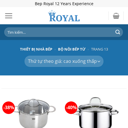
Skip
Bep Royal 12 Years Experience
to
content
Tìm
kiếm:
THIẾT BỊ NHÀ BẾP
»
BỘ NỒI BẾP TỪ
»
TRANG 13
-38%
-40%