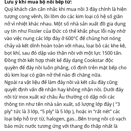
Lưu ý khi mua bộ nồi bếp từ:
Quý khách cần cân nhắc khi mua nồi 3 đáy chính là hiện
tượng cong vênh, lồi lõm do các kim loại có hệ số giãn
nở vì nhiệt khác nhau. Một số nhà sản xuất đồ gia dụng
uy tín như Fissler của Đức có thể khắc phục lỗi này nhờ
vào việc nung các lớp đáy ở 600°C để chúng hơi nóng
chảy và kết dính hoàn toàn với nhau, loại bỏ các khe kẽ,
bọt khí, sau đó dập vào thân nồi với một lực 1500 tấn.
Đồng thời kết hợp thiết kế đáy dạng Cookstar độc
quyền để đáy nồi luôn phẳng, cố định trên mặt bếp cho
dù kim loại có giãn nở thế nào đi chăng nữa.
Ngoài ra vật liệu để làm đáy nồi và kết cấu đáy cũng
quyết định vấn đề nhận hay không nhận nồi. Dưới đáy
nồi từ inox xuất xứ châu Âu thường có dập nổi các
thông tin như tên nhà sản xuất, số lượng lớp đáy ( “3
ply” tức là 3 lớp, “5 ply” là 5 lớp ), hoặc in “rất nét” các
loại bếp hỗ trợ: từ, halogen, gas…Bên trong nồi có vạch
báo mức nước tương ứng với thang đo thấp nhất là