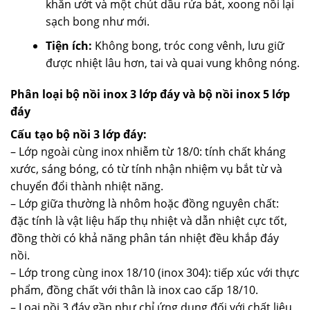
khăn ướt và một chút dầu rửa bát, xoong nồi lại
sạch bong như mới.
Tiện ích:
Không bong, tróc cong vênh, lưu giữ
được nhiệt lâu hơn, tai và quai vung không nóng.
Phân loại bộ nồi inox 3 lớp đáy và bộ nồi inox 5 lớp
đáy
Cấu tạo bộ nồi 3 lớp đáy:
– Lớp ngoài cùng inox nhiễm từ 18/0: tính chất kháng
xước, sáng bóng, có từ tính nhận nhiệm vụ bắt từ và
chuyển đổi thành nhiệt năng.
– Lớp giữa thường là nhôm hoặc đồng nguyên chất:
đặc tính là vật liệu hấp thụ nhiệt và dẫn nhiệt cực tốt,
đồng thời có khả năng phân tán nhiệt đều khắp đáy
nồi.
– Lớp trong cùng inox 18/10 (inox 304): tiếp xúc với thực
phẩm, đồng chất với thân là inox cao cấp 18/10.
– Loại nồi 3 đáy gần như chỉ ứng dụng đối với chất liệu