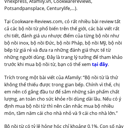
Vnexpress, Afamily.vn, Cookwarereviews,
Potsandpansplace, Centurylife,…).
Tại Cookware-Reviews.com, có rất nhiều bài review tất
cả các bộ nồi từ phổ biến trên thế giới, các bài viết rất
chi tiết, đánh giá ưu nhược điểm của từng bộ nồi như
bộ nồi inox, bộ nồi Đức, bộ nồi Pháp, bộ nồi Mỹ, bộ nồi
bếp từ giá rẻ và đưa ra những đánh giá thực tế từ
những người dùng. Đây là trang lý tưởng để tham khảo
trước khi mua bộ nồi từ, bạn có thể xem
tại đây
.
Trích trong một bài viết của Afamily: “Bộ nồi từ là thứ
không thể thiếu được trong gian bếp. Chính vì thế, chị
em nên cố gắng đầu tư để sắm những sản phẩm chất
lượng, an toàn cho sức khỏe rồi dùng dài lâu. Nếu có ý
định mua bộ nồi từ thì nên cân nhắc mua bộ nhiều
món, tầm năm cái cho nhà nhỏ và 9 cái cho nhà lớn.”
Bộ nồi từ có tỷ lệ hỏng hóc chỉ khoảng 0,1%. Con số này