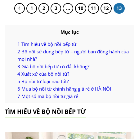
936.000 ₫.
772.00
1
2
3
…
10
11
12
13
Mục lục
1
Tìm hiểu về bộ nồi bếp từ
2
Bộ nồi sử dụng bếp từ – người bạn đồng hành của
mọi nhà?
3
Giá bộ nồi bếp từ có đắt không?
4
Xuất xứ của bộ nồi từ?
5
Bộ nồi từ loại nào tốt?
6
Mua bộ nồi từ chính hãng giá rẻ ở HÀ NỘI
7
Một số mã bộ nồi từ giá rẻ
TÌM HIỂU VỀ BỘ NỒI BẾP TỪ