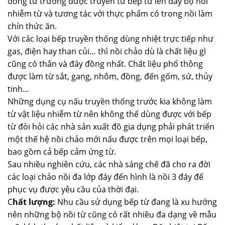
dòng từ trường được truyền từ bếp từ lên đáy bộ nồi
nhiễm từ và tương tác với thực phẩm có trong nồi làm
chín thức ăn.
Với các loại bếp truyền thống dùng nhiệt trực tiếp như
gas, điện hay than củi… thì nồi chảo dù là chất liệu gì
cũng có thân và đáy đồng nhất. Chất liệu phổ thông
được làm từ sắt, gang, nhôm, đồng, đến gốm, sứ, thủy
tinh…
Những dụng cụ nấu truyền thống trước kia không làm
từ vật liệu nhiễm từ nên không thể dùng được với bếp
từ đòi hỏi các nhà sản xuất đồ gia dụng phải phát triển
một thế hệ nồi chảo mới nấu được trên mọi loại bếp,
bao gồm cả bếp cảm ứng từ.
Sau nhiều nghiên cứu, các nhà sáng chế đã cho ra đời
các loại chảo nồi đa lớp đáy đển hình là nồi 3 đáy để
phục vụ được yêu cầu của thời đại.
C
hất lượng:
Nhu cầu sử dụng bếp từ đang là xu hướng
nên những bộ nồi từ cũng có rất nhiều đa dạng về mẫu