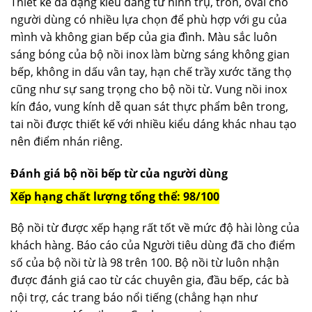
Thiết kế đa dạng kiểu dáng từ hình trụ, tròn, oval cho
người dùng có nhiều lựa chọn để phù hợp với gu của
mình và không gian bếp của gia đình. Màu sắc luôn
sáng bóng của bộ nồi inox làm bừng sáng không gian
bếp, không in dấu vân tay, hạn chế trầy xước tăng thọ
cũng như sự sang trọng cho bộ nồi từ. Vung nồi inox
kín đáo, vung kính dễ quan sát thực phẩm bên trong,
tai nồi được thiết kế với nhiều kiểu dáng khác nhau tạo
nên điểm nhán riêng.
Đánh giá bộ nồi bếp từ của người dùng
Xếp hạng chất lượng tổng thể: 98/100
Bộ nồi từ được xếp hạng rất tốt về mức độ hài lòng của
khách hàng. Báo cáo của Người tiêu dùng đã cho điểm
số của bộ nồi từ là 98 trên 100. Bộ nồi từ luôn nhận
được đánh giá cao từ các chuyên gia, đầu bếp, các bà
nội trợ, các trang báo nổi tiếng (chẳng hạn như