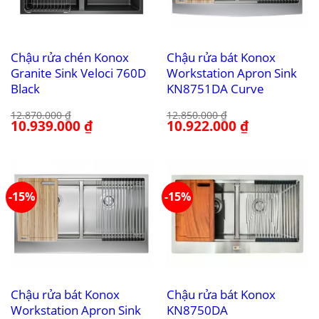
Chậu rửa chén Konox
Chậu rửa bát Konox
Granite Sink Veloci 760D
Workstation Apron Sink
Black
KN8751DA Curve
12.870.000
₫
12.850.000
₫
Giá
10.939.000
₫
Giá
Giá
10.922.000
₫
Giá
gốc
hiện
gốc
hiện
là:
tại
là:
tại
12.870.000 ₫.
là:
12.850.000 ₫.
là:
10.939.000 ₫.
10.922.000 ₫.
-15%
-15%
Chậu rửa bát Konox
Chậu rửa bát Konox
Workstation Apron Sink
KN8750DA