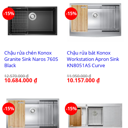
-15%
-15%
Chậu rửa chén Konox
Chậu rửa bát Konox
Granite Sink Naros 760S
Workstation Apron Sink
Black
KN8051AS Curve
12.570.000
₫
11.950.000
₫
Giá
10.684.000
₫
Giá
Giá
10.157.000
₫
Giá
gốc
hiện
gốc
hiện
là:
tại
là:
tại
12.570.000 ₫.
là:
11.950.000 ₫.
là:
10.684.000 ₫.
10.157.000 ₫.
-15%
-15%