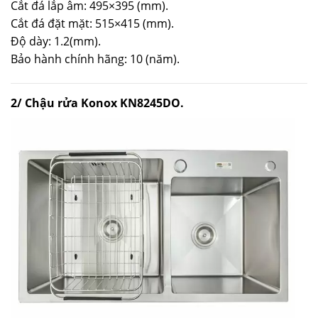
Cắt đá lắp âm: 495×395 (mm).
Cắt đá đặt mặt: 515×415 (mm).
Độ dày: 1.2(mm).
Bảo hành chính hãng: 10 (năm).
2/ Chậu rửa Konox KN8245DO.