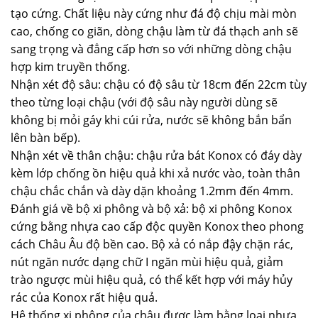
tạo cứng. Chất liệu này cứng như đá độ chịu mài mòn
cao, chống co giãn, dòng chậu làm từ đá thạch anh sẽ
sang trọng và đẳng cấp hơn so với những dòng chậu
hợp kim truyền thống.
Nhận xét độ sâu: chậu có độ sâu từ 18cm đến 22cm tùy
theo từng loại chậu (với độ sâu này người dùng sẽ
không bị mỏi gáy khi cúi rửa, nước sẽ không bắn bẩn
lên bàn bếp).
Nhận xét về thân chậu: chậu rửa bát Konox có đáy dày
kèm lớp chống ồn hiệu quả khi xả nước vào, toàn thân
chậu chắc chắn và dày dặn khoảng 1.2mm đến 4mm.
Đánh giá về bộ xi phông và bộ xả: bộ xi phông Konox
cứng bằng nhựa cao cấp độc quyền Konox theo phong
cách Châu Âu độ bền cao. Bộ xả có nắp đậy chặn rác,
nút ngăn nước dạng chữ I ngăn mùi hiệu quả, giảm
trào ngược mùi hiệu quả, có thể kết hợp với máy hủy
rác của Konox rất hiệu quả.
Hệ thống xi phông của chậu được làm bằng loại nhựa