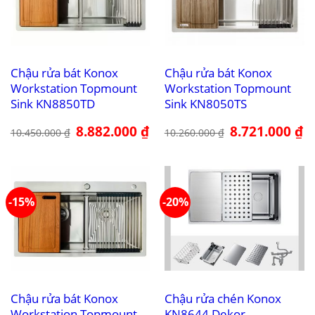
Chậu rửa bát Konox
Chậu rửa bát Konox
Workstation Topmount
Workstation Topmount
Sink KN8850TD
Sink KN8050TS
Giá
8.882.000
₫
Giá
Giá
8.721.000
₫
Gi
10.450.000
₫
10.260.000
₫
gốc
hiện
gốc
hi
là:
tại
là:
tại
10.450.000 ₫.
là:
10.260.000 ₫.
là:
8.882.000 ₫.
8.
-15%
-20%
Chậu rửa bát Konox
Chậu rửa chén Konox
Workstation Topmount
KN8644 Dekor