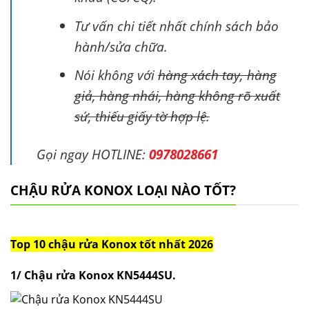
Tư vấn chi tiết nhất chính sách bảo
hành/sửa chữa.
Nói không với
hàng xách tay, hàng
giả, hàng nhái, hàng không rõ xuất
sứ, thiếu giấy tờ hợp lệ.
Gọi ngay HOTLINE:
0978028661
CHẬU RỬA KONOX LOẠI NÀO TỐT?
Top 10 chậu rửa Konox tốt nhất 2026
1/ Chậu rửa Konox KN5444SU
.