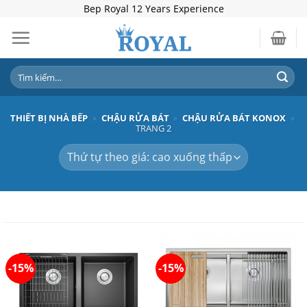
Skip
Bep Royal 12 Years Experience
to
content
Tìm
kiếm:
THIẾT BỊ NHÀ BẾP
»
CHẬU RỬA BÁT
»
CHẬU RỬA BÁT KONOX
»
TRANG 2
-15%
-15%