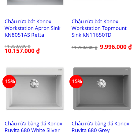
Chậu rửa bát Konox
Chậu rửa bát Konox
Workstation Apron Sink
Workstation Topmount
KN8051AS Retta
Sink KN11650TD
Giá
9.996.000
₫
Gi
11.950.000
₫
11.760.000
₫
Giá
10.157.000
₫
Giá
gốc
hi
gốc
hiện
là:
tại
là:
tại
11.760.000 ₫.
là:
11.950.000 ₫.
là:
9.
10.157.000 ₫.
-15%
-15%
Chậu rửa bằng đá Konox
Chậu rửa bằng đá Konox
Ruvita 680 White Silver
Ruvita 680 Grey