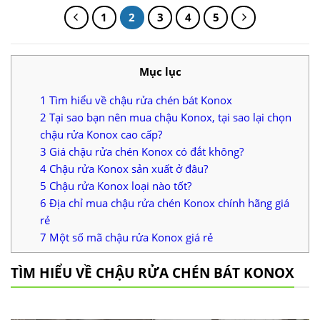
8.400.000 ₫.
1
2
3
4
5
Mục lục
1
Tìm hiểu về chậu rửa chén bát Konox
2
Tại sao bạn nên mua chậu Konox, tại sao lại chọn
chậu rửa Konox cao cấp?
3
Giá chậu rửa chén Konox có đắt không?
4
Chậu rửa Konox sản xuất ở đâu?
5
Chậu rửa Konox loại nào tốt?
6
Địa chỉ mua chậu rửa chén Konox chính hãng giá
rẻ
7
Một số mã chậu rửa Konox giá rẻ
TÌM HIỂU VỀ CHẬU RỬA CHÉN BÁT KONOX