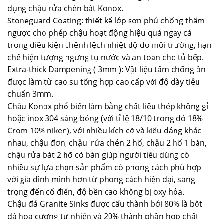
dụng chậu rửa chén bát Konox.
Stoneguard Coating: thiết kế lớp sơn phủ chống thấm
ngược cho phép chậu hoạt động hiệu quả ngay cả
trong điều kiện chênh lệch nhiệt độ do môi trường, hạn
chế hiện tượng ngưng tụ nước và an toàn cho tủ bếp.
Extra-thick Dampening ( 3mm ): Vật liệu tấm chống ồn
được làm từ cao su tổng hợp cao cấp với độ dày tiêu
chuẩn 3mm.
Chậu Konox phổ biến làm bằng chất liệu thép không gỉ
hoặc inox 304 sáng bóng (với tỉ lệ 18/10 trong đó 18%
Crom 10% niken), với nhiều kích cỡ và kiểu dáng khác
nhau, chậu đơn, chậu rửa chén 2 hố, chậu 2 hố 1 bàn,
chậu rửa bát 2 hố có bàn giúp người tiêu dùng có
nhiều sự lựa chọn sản phẩm có phong cách phù hợp
với gia đình mình hơn từ phong cách hiện đại, sang
trọng đến cổ điển, độ bền cao không bị oxy hóa.
Chậu đá Granite Sinks được cấu thành bởi 80% là bột
đá hoa cương tự nhiên và 20% thành phần hợp chất