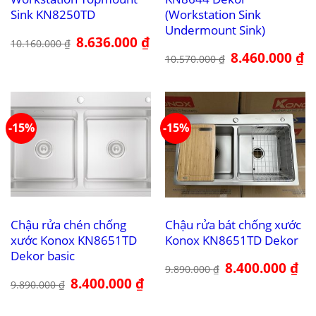
Sink KN8250TD
(Workstation Sink
Undermount Sink)
Giá
8.636.000
₫
Giá
10.160.000
₫
gốc
hiện
Giá
8.460.000
₫
Gi
là:
tại
10.570.000
₫
gốc
hi
10.160.000 ₫.
là:
là:
tại
8.636.000 ₫.
10.570.000 ₫.
là:
8.
-15%
-15%
Chậu rửa chén chống
Chậu rửa bát chống xước
xước Konox KN8651TD
Konox KN8651TD Dekor
Dekor basic
Giá
8.400.000
₫
Giá
9.890.000
₫
gốc
hiệ
Giá
8.400.000
₫
Giá
là:
tại
9.890.000
₫
gốc
hiện
9.890.000 ₫.
là:
là:
tại
8.4
9.890.000 ₫.
là: