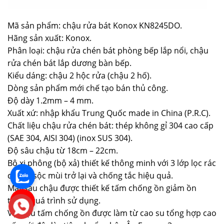
Mã sản phẩm: chậu rửa bát Konox KN8245DO.
Hãng sản xuất: Konox.
Phân loại: chậu rửa chén bát phòng bếp lắp nổi, chậu
rửa chén bát lắp dương bàn bếp.
Kiểu dáng: chậu 2 hộc rửa (chậu 2 hố).
Dòng sản phẩm mới chế tạo bán thủ công.
Độ dày 1.2mm – 4 mm.
Xuất xứ: nhập khẩu Trung Quốc made in China (P.R.C).
Chất liệu chậu rửa chén bát: thép không gỉ 304 cao cấp
(SAE 304, AISI 304) (inox SUS 304).
Độ sâu chậu từ 18cm – 22cm.
Bộ xi phông (bộ xả) thiết kế thông minh với 3 lớp lọc rác
chống sộc mùi trở lại và chống tắc hiệu quả.
Mặt sau chậu được thiết kế tấm chống ồn giảm ồn
trong quá trình sử dụng.
Vật liệu tấm chống ồn được làm từ cao su tổng hợp cao