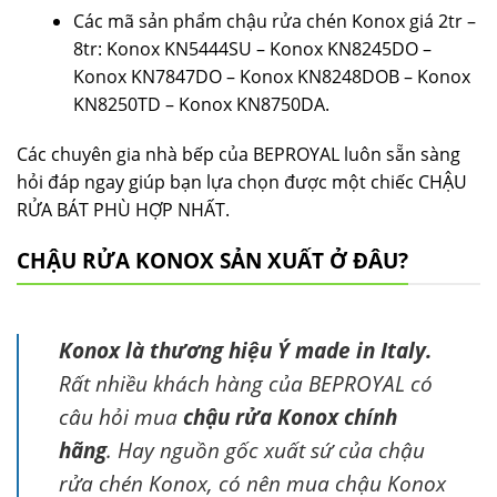
Các mã sản phẩm chậu rửa chén Konox giá 2tr –
8tr: Konox KN5444SU – Konox KN8245DO –
Konox KN7847DO – Konox KN8248DOB – Konox
KN8250TD – Konox KN8750DA.
Các chuyên gia nhà bếp của BEPROYAL luôn sẵn sàng
hỏi đáp ngay giúp bạn lựa chọn được một chiếc CHẬU
RỬA BÁT PHÙ HỢP NHẤT.
CHẬU RỬA KONOX SẢN XUẤT Ở ĐÂU?
Konox là thương hiệu Ý made in Italy.
Rất nhiều khách hàng của BEPROYAL có
câu hỏi mua
chậu rửa Konox chính
hãng
. Hay nguồn gốc xuất sứ của chậu
rửa chén Konox, có nên mua chậu Konox