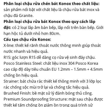
Phân loại chậu rửa chén bát Konox theo chất liệu:
sản phẩm nổi bật với chất liệu là chậu rửa bát inox và
chậu đá Granite.
Phân loại chậu rửa bát Konox theo quy cách lắp
đặt:
có 2 loại lắp âm bàn bếp, lắp nổi trên bàn bếp. Giới
hạn hộc tủ dưới nhỏ hơn 80cm.
Cấu tạo chậu rửa Konox:
X-line: thiết kế rãnh thoát nước thông minh giúp thoát
nước nhanh và hiệu quả.
R15: góc lượn R15 dễ dàng cọ rửa vệ sinh đáy chậu.
Posco Stainless Steel: chất liệu inox 304 Posco Korea
cao cấp độ dày tiêu chuẩn EU 1.2mm – 1.5mm + 4.5mm
chống ồn hiệu quả.
Strainer: bát chứa rác thiết kế thông minh với 3 lớp lọc
rác chống sộc mùi trở lại và chống tắc hiệu quả.
Brushed Finish: bề mặt sử lý đánh bóng thủ công.
Premium Soundproofing Structure: mặt sau chậu được
thiết kế tấm chống ồn giảm ồn trong quá trình sử