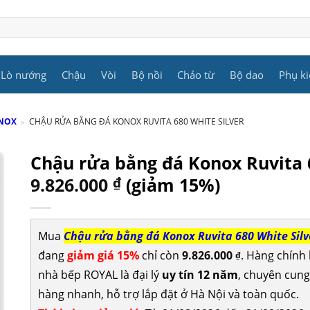
Lò nướng
Chậu
Vòi
Bộ nồi
Chảo từ
Bộ dao
Phụ ki
ONOX
»
CHẬU RỬA BẰNG ĐÁ KONOX RUVITA 680 WHITE SILVER
Chậu rửa bằng đá Konox Ruvita 
9.826.000
₫
(giảm 15%)
Mua
Chậu rửa bằng đá Konox Ruvita 680 White Silv
đang
giảm giá 15%
chỉ còn
9.826.000
. Hàng chính
₫
nhà bếp ROYAL là đại lý
uy tín 12 năm
, chuyên cun
hàng nhanh, hỗ trợ lắp đặt ở Hà Nội và toàn quốc.