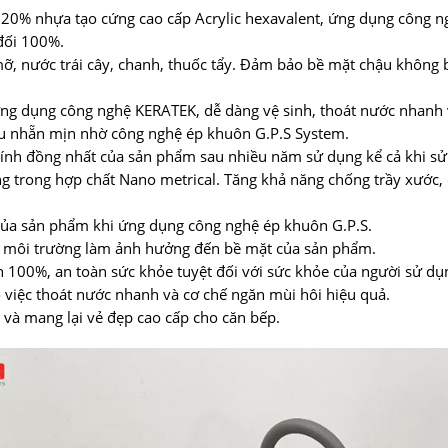
& 20% nhựa tạo cứng cao cấp Acrylic hexavalent, ứng dụng công n
đối 100%.
mỡ, nước trái cây, chanh, thuốc tẩy. Đảm bảo bề mặt chậu không 
ứng dụng công nghệ KERATEK, dễ dàng vệ sinh, thoát nước nhanh 
u nhẵn mịn nhờ công nghệ ép khuôn G.P.S System.
 tính đồng nhất của sản phẩm sau nhiều năm sử dụng kể cả khi s
ng trong hợp chất Nano metrical. Tăng khả năng chống trầy xước
của sản phẩm khi ứng dụng công nghệ ép khuôn G.P.S.
ân môi trường làm ảnh hưởng đến bề mặt của sản phẩm.
 100%, an toàn sức khỏe tuyệt đối với sức khỏe của người sử dụ
 việc thoát nước nhanh và cơ chế ngăn mùi hôi hiệu quả.
i và mang lại vẻ đẹp cao cấp cho căn bếp.