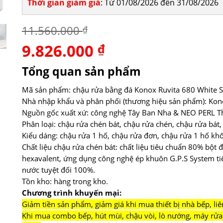
Thời gian giảm giá
: Từ 01/08/2026 đến 31/08/2026
11.560.000
₫
9.826.000
Giá
₫
Giá
gốc
hiện
là:
tại
Tổng quan sản phẩm
11.560.000 ₫.
là:
9.826.000 ₫.
Mã sản phẩm: chậu rửa bằng đá Konox Ruvita 680 White Si
Nhà nhập khẩu và phân phối (thương hiệu sản phẩm): Kon
Nguồn gốc xuất xứ: công nghệ Tây Ban Nha & NEO PERL Thụ
Phân loại: chậu rửa chén bát, chậu rửa chén, chậu rửa bát,
Kiểu dáng: chậu rửa 1 hố, chậu rửa đơn, chậu rửa 1 hố kh
Chất liệu chậu rửa chén bát: chất liệu tiêu chuẩn 80% bột
hexavalent, ứng dụng công nghệ ép khuôn G.P.S System tiê
nước tuyệt đối 100%.
Tồn kho: hàng trong kho.
Chương trình khuyến mại:
Giảm tiền sản phẩm, giảm giá khi mua thiết bị nhà bếp, liê
Khi mua combo bếp, hút mùi, chậu vòi, lò nướng, máy rửa 