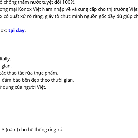
 độ chống thấm nước tuyệt đối 100%.
ng mại Konox Việt Nam nhập về và cung cấp cho thị trường Việ
 có xuất xứ rõ ràng, giấy tờ chức minh nguồn gốc đầy đủ giúp 
nox:
tại đây
.
ally.
 gian.
các thao tác rửa thực phẩm.
ới đảm bảo bền đẹp theo thười gian.
ử dụng của người Việt.
 3 (năm) cho hệ thống ống xả.