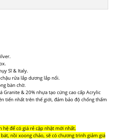
lver.
ox.
y Sĩ & Italy.
 chậu rửa lắp dương lắp nổi.
ông bàn chờ.
 đá Granite & 20% nhựa tạo cứng cao cấp Acrylic
n tiến nhất trên thế giới, đảm bảo độ chống thấm
n hệ để có giá rẻ cập nhật mới nhất.
bát, nồi xoong chảo, sẽ có chương trình giảm giá