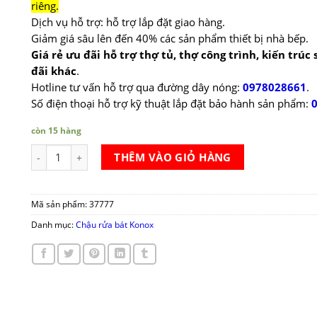
riêng.
Dịch vụ hỗ trợ: hỗ trợ lắp đặt giao hàng.
Giảm giá sâu lên đến 40% các sản phẩm thiết bị nhà bếp.
Giá rẻ ưu đãi hỗ trợ thợ tủ, thợ công trình, kiến trúc
đãi khác
.
Hotline tư vấn hỗ trợ qua đường dây nóng:
0978028661
.
Số điện thoại hỗ trợ kỹ thuật lắp đặt bảo hành sản phẩm:
còn 15 hàng
Chậu rửa bằng đá Konox Ruvita 680 White Silver số lượng
THÊM VÀO GIỎ HÀNG
Mã sản phẩm:
37777
Danh mục:
Chậu rửa bát Konox