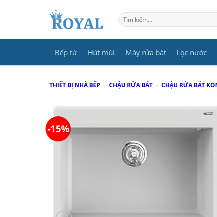
Skip
to
Tìm
kiếm:
content
Bếp từ
Hút mùi
Máy rửa bát
Lọc nước
THIẾT BỊ NHÀ BẾP
»
CHẬU RỬA BÁT
»
CHẬU RỬA BÁT K
-15%