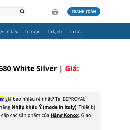
THANH TOÁN
ện tủ bếp
Tủ rượu
Tủ lạnh
Tin tức
680 White Silver |
Giá:
er
giá bao nhiêu rẻ nhất? Tại BEPROYAL
 hãng
Nhập khẩu Ý (made in Italy)
. Thiết bị
g cấp các sản phẩm của
Hãng Konox
. Giao