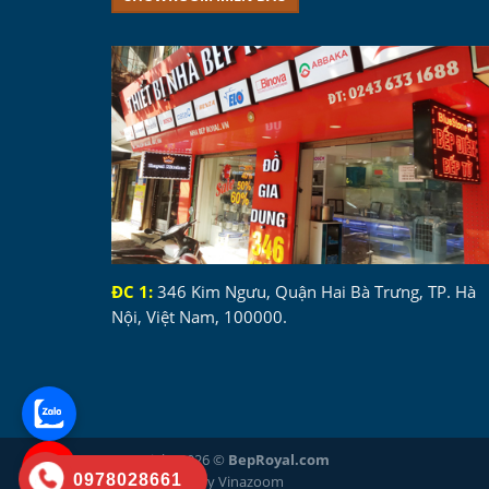
ĐC 1:
346 Kim Ngưu, Quận Hai Bà Trưng, TP. Hà
Nội, Việt Nam, 100000.
Copyright 2026 ©
BepRoyal.com
0978028661
Made with ❤ by Vinazoom