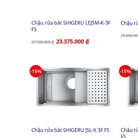
Chậu rửa bát SHIGERU LEJSM-K-3F
Chậu r
FS
25.000.0
Giá
23.375.000
₫
Giá
27.500.000
₫
gốc
hiện
là:
tại
27.500.000 ₫.
là:
23.375.000 ₫.
-15%
-15%
Chậu r
Chậu rửa bát SHIGERU JSL-K 3F FS
FS