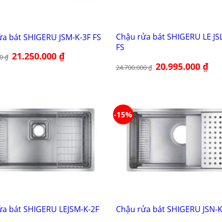
Chậu rửa bát SHIGERU LE JSL
ửa bát SHIGERU JSM-K-3F FS
FS
Giá
21.250.000
₫
Giá
00
₫
gốc
hiện
Giá
20.995.000
₫
Giá
là:
tại
24.700.000
₫
gốc
hiện
25.000.000 ₫.
là:
là:
tại
21.250.000 ₫.
24.700.000 ₫.
là:
20.9
-15%
ửa bát SHIGERU LEJSM-K-2F
Chậu rửa bát SHIGERU JSN-K