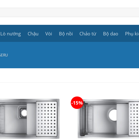
Lò nướng
Chậu
Vòi
Bộ nồi
Chảo từ
Bộ dao
Phụ ki
GERU
-15%