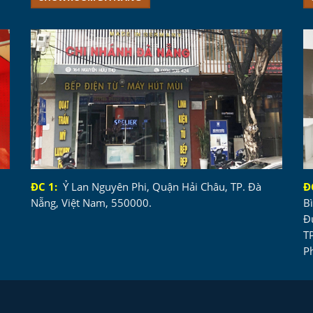
ĐC 1:
Ỷ Lan Nguyên Phi, Quận Hải Châu, TP. Đà
Đ
Nẵng, Việt Nam, 550000.
B
Đ
T
P