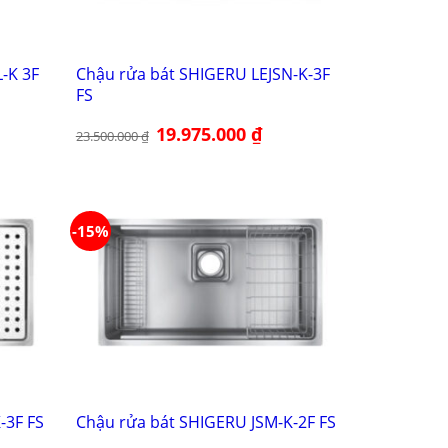
-K 3F
Chậu rửa bát SHIGERU LEJSN-K-3F
FS
Giá
19.975.000
₫
Giá
23.500.000
₫
gốc
hiện
là:
tại
23.500.000 ₫.
là:
95.000 ₫.
19.975.000 ₫.
-15%
-3F FS
Chậu rửa bát SHIGERU JSM-K-2F FS