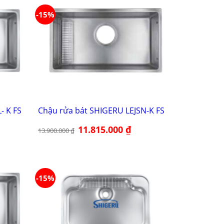
-15%
- K FS
Chậu rửa bát SHIGERU LEJSN-K FS
Giá
11.815.000
₫
Giá
13.900.000
₫
gốc
hiện
là:
tại
13.900.000 ₫.
là:
40.000 ₫.
11.815.000 ₫.
-15%