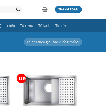
THANH TOÁN
ện tủ bếp
Tủ rượu
Tủ lạnh
Tin tức
-15%