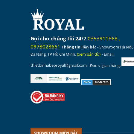
Gọi cho chúng tôi 24/7
0353911868
,
0978028661
Thông tin liên hệ:
- Showroom Hà Nội,
Đà Nẵng, TP Hồ Chí Minh.
(
xem bản đồ
)
- Email:
thietbinhabeproyal@gmail.com
- Đơn vị giao hàng:
SHOWROOM MIỀN BẮC