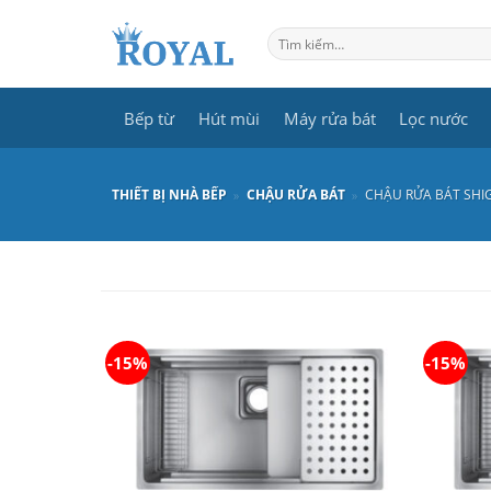
Skip
to
Tìm
kiếm:
content
Bếp từ
Hút mùi
Máy rửa bát
Lọc nước
THIẾT BỊ NHÀ BẾP
»
CHẬU RỬA BÁT
»
CHẬU RỬA BÁT SHI
-15%
-15%