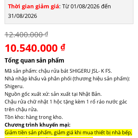
Thời gian giảm giá
: Từ 01/08/2026 đến
31/08/2026
12.400.000
₫
10.540.000
Giá
Giá
₫
gốc
hiện
là:
tại
Tổng quan sản phẩm
12.400.000 ₫.
là:
Mã sản phẩm: chậu rửa bát SHIGERU JSL- K FS.
10.540.000 ₫.
Nhà nhập khẩu và phân phối (thương hiệu sản phẩm):
Shigeru.
Nguồn gốc xuất xứ: sản xuất tại Nhật Bản.
Chậu rửa chữ nhật 1 hộc tặng kèm 1 rổ ráo nước gác
trên chậu rửa.
Tồn kho: hàng trong kho.
Chương trình khuyến mại:
Giảm tiền sản phẩm, giảm giá khi mua thiết bị nhà bếp,