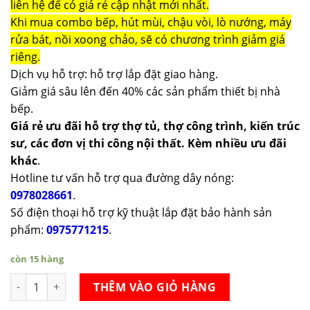
liên hệ để có giá rẻ cập nhật mới nhất.
Khi mua combo bếp, hút mùi, chậu vòi, lò nướng, máy
rửa bát, nồi xoong chảo, sẽ có chương trình giảm giá
riêng.
Dịch vụ hỗ trợ: hỗ trợ lắp đặt giao hàng.
Giảm giá sâu lên đến 40% các sản phẩm thiết bị nhà
bếp.
Giá rẻ ưu đãi hỗ trợ thợ tủ, thợ công trình, kiến trúc
sư, các đơn vị thi công nội thất. Kèm nhiều ưu đãi
khác
.
Hotline tư vấn hỗ trợ qua đường dây nóng:
0978028661
.
Số điện thoại hỗ trợ kỹ thuật lắp đặt bảo hành sản
phẩm:
0975771215
.
còn 15 hàng
Chậu rửa bát SHIGERU JSL- K FS số lượng
THÊM VÀO GIỎ HÀNG