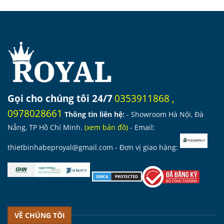
12.000.000 ₫.
là:
22.300.000 ₫.
là:
10.200.000 ₫.
18.955.000 ₫.
Gọi cho chúng tôi 24/7
0353911868
,
0978028661
Thông tin liên hệ:
- Showroom Hà Nội, Đà
Nẵng, TP Hồ Chí Minh.
(
xem bản đồ
)
- Email:
thietbinhabeproyal@gmail.com
- Đơn vị giao hàng:
VỀ CHÚNG TÔI