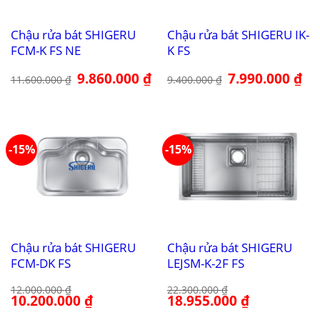
Chậu rửa bát SHIGERU
Chậu rửa bát SHIGERU IK-
FCM-K FS NE
K FS
Giá
9.860.000
₫
Giá
Giá
7.990.000
₫
Giá
11.600.000
₫
9.400.000
₫
gốc
hiện
gốc
hiệ
là:
tại
là:
tại
11.600.000 ₫.
là:
9.400.000 ₫.
là:
9.860.000 ₫.
7.9
-15%
-15%
Chậu rửa bát SHIGERU
Chậu rửa bát SHIGERU
FCM-DK FS
LEJSM-K-2F FS
12.000.000
₫
22.300.000
₫
Giá
10.200.000
₫
Giá
Giá
18.955.000
₫
Giá
gốc
hiện
gốc
hiện
là:
tại
là:
tại