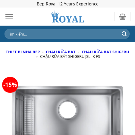
Skip
Bep Royal 12 Years Experience
to
content
Tìm
kiếm:
THIẾT BỊ NHÀ BẾP
»
CHẬU RỬA BÁT
»
CHẬU RỬA BÁT SHIGERU
»
CHẬU RỬA BÁT SHIGERU JSL- K FS
-15%