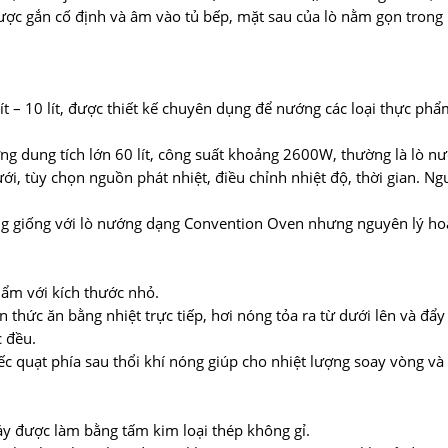
được gắn cố định và âm vào tủ bếp, mặt sau của lò nằm gọn trong 
 lít – 10 lít, được thiết kế chuyên dụng để nướng các loại thực p
ướng dung tích lớn 60 lít, công suất khoảng 2600W, thường là lò n
ới, tùy chọn nguồn phát nhiệt, điều chỉnh nhiệt độ, thời gian. Ng
ũng giống với lò nướng dạng Convention Oven nhưng nguyên lý hoạ
hẩm với kích thước nhỏ.
 thức ăn bằng nhiệt trực tiếp, hơi nóng tỏa ra từ dưới lên và đẩy
 đều.
iếc quạt phía sau thổi khí nóng giúp cho nhiệt lượng soay vòng và
áy được làm bằng tấm kim loại thép không gỉ.