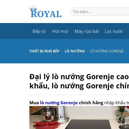
Skip
to
Tìm
kiếm:
content
Bếp từ
Hút mùi
Máy rửa bát
Lọc nước
THIẾT BỊ NHÀ BẾP
»
LÒ NƯỚNG
»
LÒ NƯỚNG GORENJE
Đại lý lò nướng Gorenje cao
khẩu, lò nướng Gorenje chí
Mua
lò nướng Gorenje
chính hãng
nhập khẩu tr