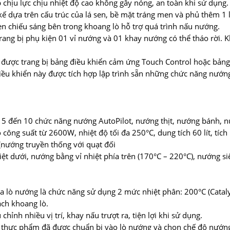
p chịu lực chịu nhiệt độ cao không gây nóng, an toàn khi sử dụng.
 dựa trên cấu trúc của lá sen, bề mặt tráng men và phủ thêm 1 lớ
n chiếu sáng bên trong khoang lò hỗ trợ quá trình nấu nướng.
rang bị phụ kiện 01 vỉ nướng và 01 khay nướng có thể tháo rời.
 được trang bị bảng điều khiển cảm ứng Touch Control hoặc bảng 
 điều khiển này được tích hợp lập trình sẵn những chức năng nướ
 5 đến 10 chức năng nướng AutoPilot, nướng thịt, nướng bánh, 
công suất từ 2600W, nhiệt độ tối đa 250°C, dung tích 60 lít, tích
nướng truyền thống với quạt đối
t dưới, nướng bằng vỉ nhiệt phía trên (170°C – 220°C), nướng si
a lò nướng là chức năng sử dụng 2 mức nhiệt phân: 200°C (Catalyt
ạch khoang lò.
chỉnh nhiều vị trí, khay nấu trượt ra, tiện lợi khi sử dụng.
 thực phẩm đã được chuẩn bị vào lò nướng và chọn chế độ nướng r