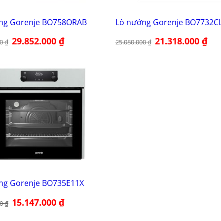
ng Gorenje BO758ORAB
Lò nướng Gorenje BO7732C
Giá
29.852.000
₫
Giá
Giá
21.318.000
₫
Giá
00
₫
25.080.000
₫
gốc
hiện
gốc
hiện
là:
tại
là:
tại
35.120.000 ₫.
là:
25.080.000 ₫.
là:
29.852.000 ₫.
21.3
ng Gorenje BO735E11X
Giá
15.147.000
₫
Giá
00
₫
gốc
hiện
là:
tại
17.820.000 ₫.
là: