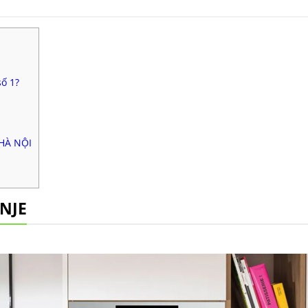
15.147.000 ₫.
số 1?
 HÀ NỘI
NJE