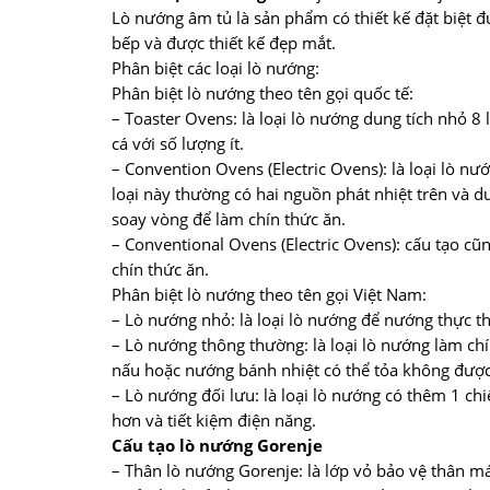
Lò nướng âm tủ là sản phẩm có thiết kế đặt biệt 
bếp và được thiết kế đẹp mắt.
Phân biệt các loại lò nướng:
Phân biệt lò nướng theo tên gọi quốc tế:
– Toaster Ovens: là loại lò nướng dung tích nhỏ 8
cá với số lượng ít.
– Convention Ovens (Electric Ovens): là loại lò n
loại này thường có hai nguồn phát nhiệt trên và dư
soay vòng để làm chín thức ăn.
– Conventional Ovens (Electric Ovens): cấu tạo c
chín thức ăn.
Phân biệt lò nướng theo tên gọi Việt Nam:
– Lò nướng nhỏ: là loại lò nướng để nướng thực t
– Lò nướng thông thường: là loại lò nướng làm chín
nấu hoặc nướng bánh nhiệt có thể tỏa không được
– Lò nướng đối lưu: là loại lò nướng có thêm 1 ch
hơn và tiết kiệm điện năng.
Cấu tạo lò nướng Gorenje
– Thân lò nướng Gorenje: là lớp vỏ bảo vệ thân m