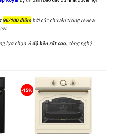
ếp Royal
uy tín đảm bảo đầy đủ nhất quyền lợi
ất
96/100 điểm
bởi các chuyên trang review
iew.
g lựa chọn vì
độ bền rất cao
, công nghệ
-15%