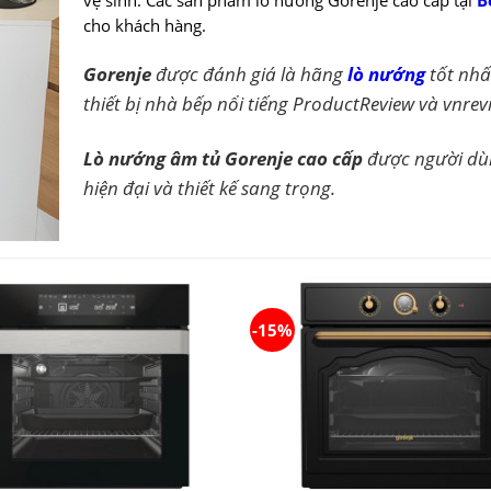
vệ sinh. Các sản phẩm lò nướng Gorenje cao cấp tại
B
cho khách hàng.
Gorenje
được đánh giá là hãng
lò nướng
tốt nh
thiết bị nhà bếp nổi tiếng ProductReview và vnrev
Lò nướng âm tủ Gorenje cao cấp
được người dùn
hiện đại và thiết kế sang trọng.
-15%