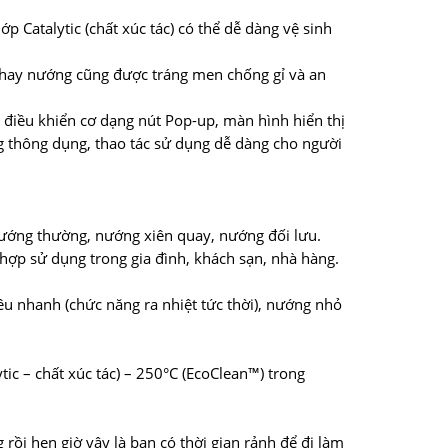
p Catalytic (chất xúc tác) có thể dễ dàng vệ sinh
 Khay nướng cũng được tráng men chống gỉ và an
điều khiển cơ dạng nút Pop-up, màn hình hiển thị
ng thông dụng, thao tác sử dụng dễ dàng cho người
nướng thường, nướng xiên quay, nướng đối lưu.
 hợp sử dụng trong gia đình, khách sạn, nhà hàng.
êu nhanh (chức năng ra nhiệt tức thời), nướng nhỏ
ic – chất xúc tác) – 250°C (EcoClean™) trong
ồi hẹn giờ vậy là bạn có thời gian rảnh để đi làm