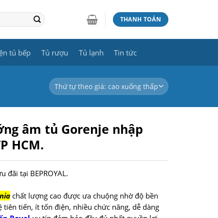
THANH TOÁN
ện tủ bếp
Tủ rượu
Tủ lạnh
Tin tức
ớng âm tủ Gorenje nhập
TP HCM.
ưu đãi tại BEPROYAL.
nia
chất lượng cao được ưa chuộng nhờ độ bền
 tiên tiến, ít tốn điện, nhiều chức năng, dễ dàng