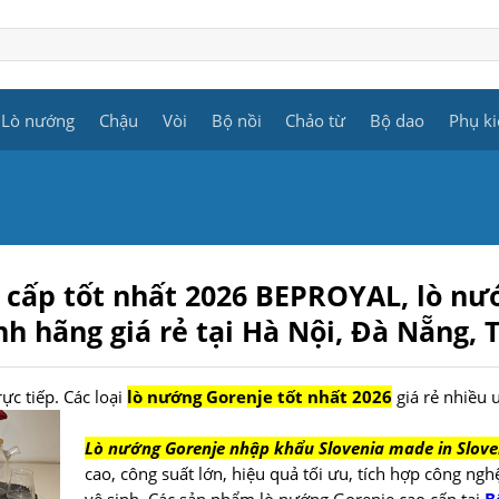
Lò nướng
Chậu
Vòi
Bộ nồi
Chảo từ
Bộ dao
Phụ ki
 cấp tốt nhất 2026
BEPROYAL,
lò nư
nh hãng giá rẻ
tại Hà Nội, Đà Nẵng, 
ực tiếp. Các loại
lò nướng Gorenje tốt nhất 2026
giá rẻ nhiều 
Lò nướng Gorenje nhập khẩu Slovenia made in Slove
cao, công suất lớn, hiệu quả tối ưu, tích hợp công nghệ