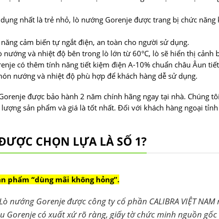
ụng nhất là trẻ nhỏ, lò nướng Gorenje được trang bị chức năng 
c năng cảm biến tự ngắt điện, an toàn cho người sử dụng.
 nướng và nhiệt độ bên trong lò lớn từ 60°C, lò sẽ hiển thị cảnh 
renje có thêm tính năng tiết kiệm điện A-10% chuẩn châu Âun ti
 món nướng và nhiệt độ phù hợp để khách hàng dễ sử dụng.
Gorenje được bảo hành 2 năm chính hãng ngay tại nhà. Chúng tôi 
 lượng sản phẩm và giá là tốt nhất. Đối với khách hàng ngoại tỉ
ĐƯỢC CHỌN LỰA LÀ SỐ 1?
sản phẩm “dùng mãi không hỏng”.
Lò nướng Gorenje được công ty cổ phần CALIBRA VIỆT NAM n
 Gorenje có xuất xứ rõ ràng, giấy tờ chức minh nguồn gốc