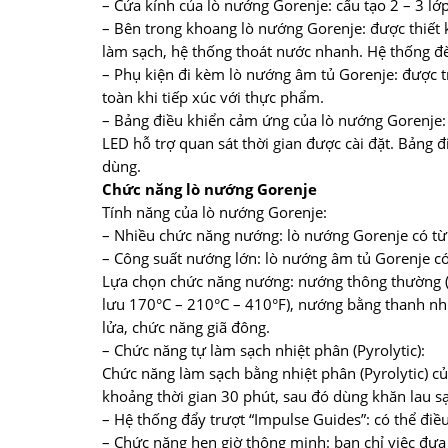
– Cửa kính của lò nướng Gorenje: cấu tạo 2 – 3 lớ
– Bên trong khoang lò nướng Gorenje: được thiết kế
làm sạch, hệ thống thoát nước nhanh. Hệ thống đè
– Phụ kiện đi kèm lò nướng âm tủ Gorenje: được t
toàn khi tiếp xúc với thực phẩm.
– Bảng điều khiển cảm ứng của lò nướng Gorenje:
LED hỗ trợ quan sát thời gian được cài đặt. Bảng
dùng.
Chức năng lò nướng Gorenje
Tính năng của lò nướng Gorenje:
– Nhiều chức năng nướng: lò nướng Gorenje có từ
– Công suất nướng lớn: lò nướng âm tủ Gorenje có 
Lựa chọn chức năng nướng: nướng thông thường (
lưu 170°C – 210°C – 410°F), nướng bằng thanh nhiệ
lửa, chức năng giã đông.
– Chức năng tự làm sạch nhiệt phân (Pyrolytic):
Chức năng làm sạch bằng nhiệt phân (Pyrolytic) củ
khoảng thời gian 30 phút, sau đó dùng khăn lau s
– Hệ thống đẩy trượt “Impulse Guides”: có thể điều 
– Chức năng hẹn giờ thông minh: bạn chỉ việc đưa