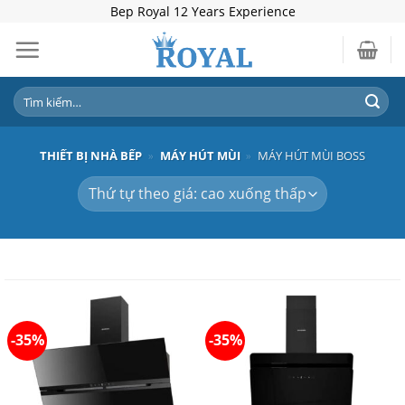
Skip
Bep Royal 12 Years Experience
to
content
Tìm
kiếm:
THIẾT BỊ NHÀ BẾP
»
MÁY HÚT MÙI
»
MÁY HÚT MÙI BOSS
-35%
-35%