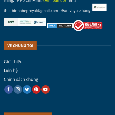
Nẵng, TP Hồ Chí Minh.
(
xem bản đồ
)
- Email:
thietbinhabeproyal@gmail.com
- Đơn vị giao hàng:
VỀ CHÚNG TÔI
Giới thiệu
Liên hệ
Chính sách chung