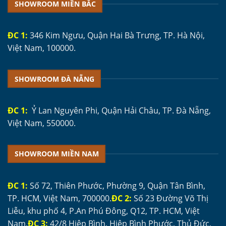
SHOWROOM MIỀN BẮC
ĐC 1:
346 Kim Ngưu, Quận Hai Bà Trưng, TP. Hà Nội,
Việt Nam, 100000.
SHOWROOM ĐÀ NẴNG
ĐC 1:
Ỷ Lan Nguyên Phi, Quận Hải Châu, TP. Đà Nẵng,
Việt Nam, 550000.
SHOWROOM MIỀN NAM
ĐC 1:
Số 72, Thiên Phước, Phường 9, Quận Tân Bình,
TP. HCM, Việt Nam, 700000.
ĐC 2:
Số 23 Đường Võ Thị
Liễu, khu phố 4, P.An Phú Đông, Q12, TP. HCM, Việt
Nam.
ĐC 3:
42/8 Hiệp Bình, Hiệp Bình Phước, Thủ Đức,