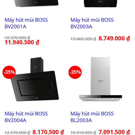
Máy hút mùi BOSS
Máy hút mùi BOSS
BV2001A
BV2003A
Giá
8.749.000
₫
Gi
18.370.000
₫
13.460.000
₫
Giá
11.940.500
₫
Giá
gốc
hi
gốc
hiện
là:
tại
là:
tại
13.460.000 ₫.
là:
18.370.000 ₫.
là:
8.
11.940.500 ₫.
-35%
-35%
Máy hút mùi BOSS
Máy hút mùi BOSS
BV2004A
BL2003A
Giá
8.170.500
₫
Giá
Giá
7.091.500
₫
Gi
12.570.000
₫
10.910.000
₫
gốc
hiện
gốc
hi