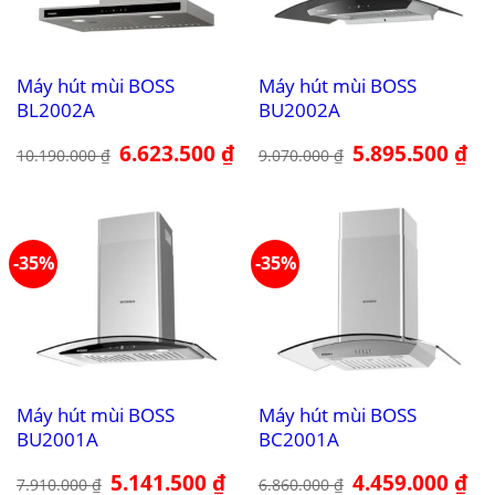
Máy hút mùi BOSS
Máy hút mùi BOSS
BL2002A
BU2002A
Giá
6.623.500
₫
Giá
Giá
5.895.500
₫
Giá
10.190.000
₫
9.070.000
₫
gốc
hiện
gốc
hiệ
là:
tại
là:
tại
10.190.000 ₫.
là:
9.070.000 ₫.
là:
6.623.500 ₫.
5.8
-35%
-35%
Máy hút mùi BOSS
Máy hút mùi BOSS
BU2001A
BC2001A
Giá
5.141.500
₫
Giá
Giá
4.459.000
₫
Giá
7.910.000
₫
6.860.000
₫
gốc
hiện
gốc
hiệ