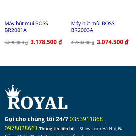
Máy hút mùi BOSS
Máy hút mùi BOSS
BR2001A
BR2003A
Giá
3.178.500
₫
Giá
Giá
3.074.500
₫
Giá
4.890.000
₫
4.730.000
₫
gốc
hiện
gốc
hiệ
là:
tại
là:
tại
4.890.000 ₫.
là:
4.730.000 ₫.
là:
3.178.500 ₫.
3.0
Gọi cho chúng tôi 24/7
0353911868
,
0978028661
Thông tin liên hệ:
- Showroom Hà Nội, Đà