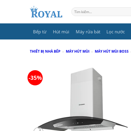
Skip
to
Tìm
kiếm:
content
Bếp từ
Hút mùi
Máy rửa bát
Lọc nước
THIẾT BỊ NHÀ BẾP
»
MÁY HÚT MÙI
»
MÁY HÚT MÙI BOSS
-35%