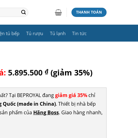
THANH TOÁN
ện tủ bếp
Tủ rượu
Tủ lạnh
Tin tức
á:
5.895.500
₫
(giảm 35%)
hất? Tại BEPROYAL đang
giảm giá 35%
chỉ
 Quốc (made in China)
. Thiết bị nhà bếp
c sản phẩm của
Hãng Boss
. Giao hàng nhanh,