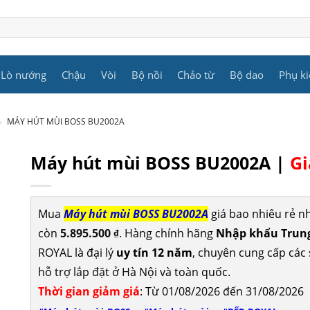
Lò nướng
Chậu
Vòi
Bộ nồi
Chảo từ
Bộ dao
Phụ ki
»
MÁY HÚT MÙI BOSS BU2002A
Máy hút mùi BOSS BU2002A |
Gi
Mua
Máy hút mùi BOSS BU2002A
giá bao nhiêu rẻ n
còn
5.895.500
. Hàng chính hãng
Nhập khẩu Trung
₫
ROYAL là đại lý
uy tín 12 năm
, chuyên cung cấp cá
hỗ trợ lắp đặt ở Hà Nội và toàn quốc.
Thời gian giảm giá
: Từ 01/08/2026 đến 31/08/2026