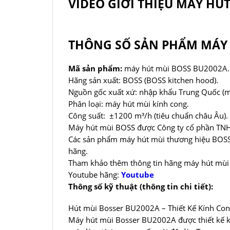
VIDEO GIỚI THIỆU MÁY HÚ
THÔNG SỐ SẢN PHẨM MÁY 
Mã sản phẩm:
máy hút mùi BOSS BU2002A.
Hãng sản xuất: BOSS (BOSS kitchen hood).
Nguồn gốc xuất xứ: nhập khẩu Trung Quốc (m
Phân loại: máy hút mùi kính cong.
Công suất: ±1200 m³/h (tiêu chuẩn châu Âu).
Máy hút mùi BOSS được Công ty cổ phần TNHH
Các sản phẩm máy hút mùi thương hiệu BOSS 
hãng.
Tham khảo thêm thông tin hãng máy hút mù
Youtube hãng:
Youtube
Thông số kỹ thuật (thông tin chi tiết):
Hút mùi Bosser BU2002A – Thiết Kế Kính Con
Máy hút mùi Bosser BU2002A được thiết kế k