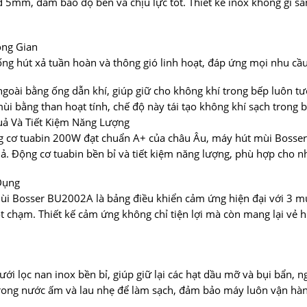
5mm, đảm bảo độ bền và chịu lực tốt. Thiết kế inox không gỉ sán
ông Gian
g hút xả tuần hoàn và thông gió linh hoạt, đáp ứng mọi nhu cầ
goài bằng ống dẫn khí, giúp giữ cho không khí trong bếp luôn tư
i bằng than hoạt tính, chế độ này tái tạo không khí sạch trong bế
ả Và Tiết Kiệm Năng Lượng
ng cơ tuabin 200W đạt chuẩn A+ của châu Âu, máy hút mùi Boss
. Động cơ tuabin bền bỉ và tiết kiệm năng lượng, phù hợp cho 
Dụng
i Bosser BU2002A là bảng điều khiển cảm ứng hiện đại với 3 mứ
 chạm. Thiết kế cảm ứng không chỉ tiện lợi mà còn mang lại vẻ h
ới lọc nan inox bền bỉ, giúp giữ lại các hạt dầu mỡ và bụi bẩn,
m trong nước ấm và lau nhẹ để làm sạch, đảm bảo máy luôn vận hà