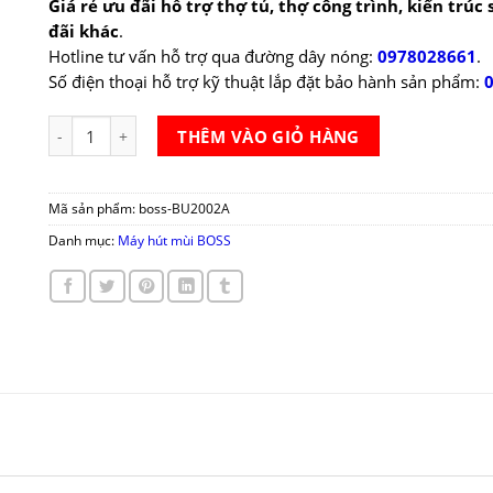
Giá rẻ ưu đãi hỗ trợ thợ tủ, thợ công trình, kiến trúc
đãi khác
.
Hotline tư vấn hỗ trợ qua đường dây nóng:
0978028661
.
Số điện thoại hỗ trợ kỹ thuật lắp đặt bảo hành sản phẩm:
Máy hút mùi BOSS BU2002A số lượng
THÊM VÀO GIỎ HÀNG
Mã sản phẩm:
boss-BU2002A
Danh mục:
Máy hút mùi BOSS