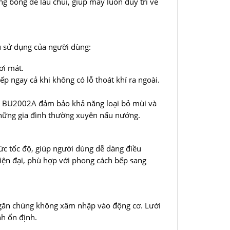
g bóng dễ lau chùi, giúp máy luôn duy trì vẻ
u sử dụng của người dùng:
ơi mát.
p ngay cả khi không có lỗ thoát khí ra ngoài.
er BU2002A đảm bảo khả năng loại bỏ mùi và
những gia đình thường xuyên nấu nướng.
c tốc độ, giúp người dùng dễ dàng điều
iện đại, phù hợp với phong cách bếp sang
 ngăn chúng không xâm nhập vào động cơ. Lưới
nh ổn định.