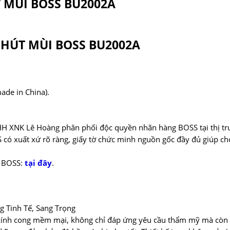
T MÙI BOSS BU2002A
HÚT MÙI BOSS BU2002A
ade in China).
 XNK Lê Hoàng phân phối độc quyền nhãn hàng BOSS tại thị tr
có xuất xứ rõ ràng, giấy tờ chức minh nguồn gốc đầy đủ giúp c
i BOSS:
tại đây
.
g Tinh Tế, Sang Trọng
ính cong mềm mại, không chỉ đáp ứng yêu cầu thẩm mỹ mà còn p