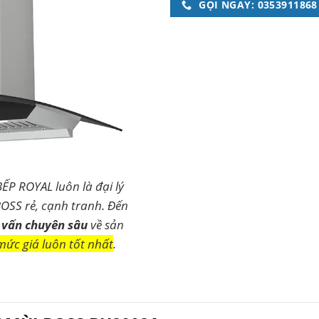
GỌI NGAY: 0353911868
BẾP ROYAL luôn là đại lý
OSS rẻ, cạnh tranh. Đến
 vấn chuyên sâu
về sản
mức giá luôn tốt nhất
.