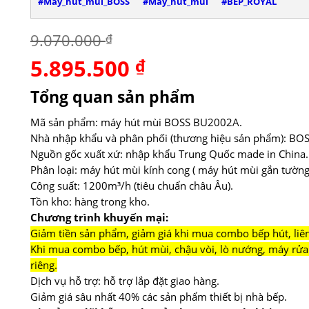
#Máy_hút_mùi_BOSS
#Máy_hút_mùi
#BẾP_ROYAL
9.070.000
₫
5.895.500
Giá
₫
Giá
gốc
hiện
là:
tại
Tổng quan sản phẩm
9.070.000 ₫.
là:
5.895.500 ₫.
Mã sản phẩm: máy hút mùi BOSS BU2002A.
Nhà nhập khẩu và phân phối (thương hiệu sản phẩm): BOS
Nguồn gốc xuất xứ: nhập khẩu Trung Quốc made in China.
Phân loại: máy hút mùi kính cong ( máy hút mùi gắn tường 
Công suất: 1200m³/h (tiêu chuẩn châu Âu).
Tồn kho: hàng trong kho.
Chương trình khuyến mại:
Giảm tiền sản phẩm, giảm giá khi mua combo bếp hút, liên 
Khi mua combo bếp, hút mùi, chậu vòi, lò nướng, máy rửa 
riêng.
Dịch vụ hỗ trợ: hỗ trợ lắp đặt giao hàng.
Giảm giá sâu nhất 40% các sản phẩm thiết bị nhà bếp.