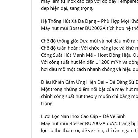
máy làm từ inox cao cấp với độ dày Tempered 
đẹp hiện đại, sang trọng.
Hệ Thống Hút Xả Đa Dạng – Phù Hợp Mọi Kh
Máy hút mùi Bosser BU2002A tích hợp hệ thốn
Chế độ thông gió: Đưa mùi và hơi dầu mỡ ra n
Chế độ tuần hoàn: Với chức năng lọc và khử mù
Công Suất Hút Mạnh Mẽ – Hoạt Động Hiệu Qu
Với công suất hút lên đến ±1200 m³/h và độ
hơi dầu mỡ một cách nhanh chóng và hiệu quả
Điều Khiển Cảm Ứng Hiện Đại – Dễ Dàng Sử 
Một trong những điểm nổi bật của máy hút mù
chỉnh công suất hút theo ý muốn chỉ bằng một
trọng.
Lưới Lọc Nan Inox Cao Cấp – Dễ Vệ Sinh
Máy hút mùi Bosser BU2002A được trang bị lư
lọc có thể tháo rời, dễ vệ sinh, chỉ cần ngâ