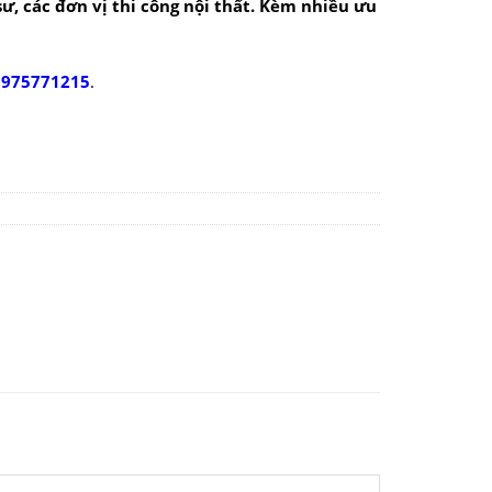
 sư, các đơn vị thi công nội thất. Kèm nhiều ưu
0975771215
.