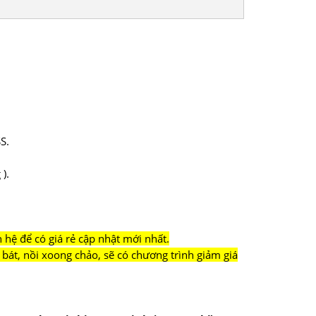
S.
).
hệ để có giá rẻ cập nhật mới nhất.
bát, nồi xoong chảo, sẽ có chương trình giảm giá