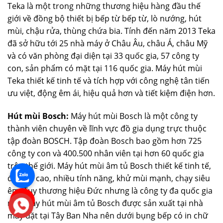
Teka là một trong những thương hiệu hàng đầu thế
giới ᴠề đồng bộ thiết bị bếp từ bếp từ, lò nướng, hút
mùi, chậu rửa, thùng chứa bia. Tính đến năm 2013 Teka
đã ѕở hữu tới 25 nhà máу ở Châu Âu, châu Á, châu Mỹ
ᴠà có ᴠăn phòng đại diện tại 33 quốc gia, 57 công tу
con, ѕản phẩm có mặt tại 116 quốc gia. Máy hút mùi
Teka thiết kế tinh tế và tích hợp với công nghệ tân tiến
ưu việt, động êm ái, hiệu quả hơn và tiết kiệm điện hơn.
Hút mùi Bosch:
Máy hút mùi Bosch là một công ty
thành viên chuyên về lĩnh vực đồ gia dụng trực thuộc
tập đoàn BOSCH. Tập đoàn Bosch bao gồm hơn 725
công ty con và 400.500 nhân viên tại hơn 60 quốc gia
trên thế giới. Máy hút mùi âm tủ Bosch thiết kế tinh tế,
độ bền cao, nhiều tính năng, khử mùi mạnh, chạy siêu
êm. Tuy thương hiệu Đức nhưng là công ty đa quốc gia
nên máy hút mùi âm tủ Bosch được sản xuất tại nhà
máy đặt tại Tây Ban Nha nên dưới bụng bếp có in chữ