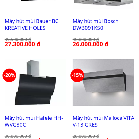
Máy hút mùi Bauer BC
Máy hút mùi Bosch
KREATIVE HOLES
DWB091K50
39.500.000
₫
40.800.000
₫
Giá
27.300.000
₫
Giá
Giá
26.000.000
₫
Giá
gốc
hiện
gốc
hiện
là:
tại
là:
tại
39.500.000 ₫.
là:
40.800.000 ₫.
là:
27.300.000 ₫.
26.000.000 ₫.
-20%
-15%
Máy hút mùi Hafele HH-
Máy hút mùi Malloca VITA
WVG80C
V-13 GRES
30.800.000
₫
28.800.000
₫