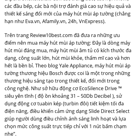
các đầu bếp, các bà nội trợ đánh giá cao sự hiệu quả và
thiết kế sáng đổi mới của máy hút mùi áp tường (chẳng
hạn như Eva.vn, Afamily.vn, 24h, VnExpress).
Trên trang Review10best.com đã đưa ra những ưu
điểm nên mua máy hút mùi áp tường: Đây là dòng máy
hút mùi đáng mua, máy hút mùi âm tủ có kích thước đa
dạng, công suất lớn, hút mùi khỏe, thẩm mĩ cao và hơn
hết là bền bỉ. Theo blog Yale Appliance, máy hút mùi áp
tường thương hiệu Bosch được coi là một trong những
thương hiệu sáng tạo trong thiết kế, đổi mới trong
công nghệ. Như sở hữu động cơ EcoSilence Drive ™
siêu yên tĩnh ( độ ồn khoảng 31 – 50Db Decibel ), sử
dụng động cơ tuabin kép (turbin đôi) tiết kiệm tối đa
điện năng, điều khiển cảm ứng dạng Slide Direct Select
giúp người dùng điều chỉnh ánh sáng linh hoạt và lựa
chọn mức công suất trực tiếp chỉ với 1 nút bấm chạm
nhẹ”.