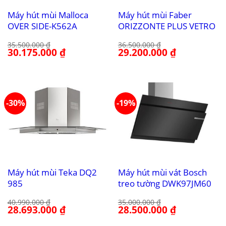
Máy hút mùi Malloca
Máy hút mùi Faber
OVER SIDE-K562A
ORIZZONTE PLUS VETRO
35.500.000
₫
36.500.000
₫
Giá
30.175.000
₫
Giá
Giá
29.200.000
₫
Giá
gốc
hiện
gốc
hiện
là:
tại
là:
tại
35.500.000 ₫.
là:
36.500.000 ₫.
là:
30.175.000 ₫.
29.200.000 ₫.
-30%
-19%
Máy hút mùi Teka DQ2
Máy hút mùi vát Bosch
985
treo tường DWK97JM60
40.990.000
₫
35.000.000
₫
Giá
28.693.000
₫
Giá
Giá
28.500.000
₫
Giá
gốc
hiện
gốc
hiện
là:
tại
là:
tại