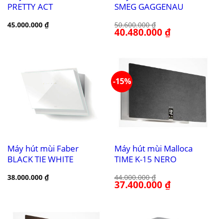
PRETTY ACT
SMEG GAGGENAU
45.000.000
₫
50.600.000
₫
Giá
40.480.000
₫
Giá
gốc
hiện
là:
tại
50.600.000 ₫.
là:
40.480.000 ₫.
-15%
Máy hút mùi Faber
Máy hút mùi Malloca
BLACK TIE WHITE
TIME K-15 NERO
38.000.000
₫
44.000.000
₫
Giá
37.400.000
₫
Giá
gốc
hiện
là:
tại
44.000.000 ₫.
là:
37.400.000 ₫.