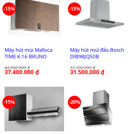
-15%
-15%
Máy hút mùi Malloca
Máy hút mùi đảo Bosch
TIME K-16 BRUNO
DIB98JQ50B
44.000.000
₫
37.200.000
₫
Giá
37.400.000
₫
Giá
Giá
31.500.000
₫
Giá
gốc
hiện
gốc
hiện
là:
tại
là:
tại
44.000.000 ₫.
là:
37.200.000 ₫.
là:
37.400.000 ₫.
31.500.000 ₫.
-15%
-20%