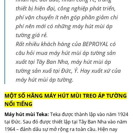
thiết bị hiện đại, công nghiệp phát triển,
phí vận chuyển ít nên góp phần giảm chi
phí nên mới có những máy hút mùi áp
tường giá rẻ.
Rất nhiều khách hàng của BEPROYAL có
câu hỏi mua máy hút mùi áp tường sản
xuất tại Tây Ban Nha, máy hút mùi áp
tường sản xuấ tại Đức, Ý. Hay xuất xứ của
máy hút mùi áp tường.
MỘT SỐ HÃNG MÁY HÚT MÙI TREO ÁP TƯỜNG
NỔI TIẾNG
Máy hút mùi Teka:
Teka được thành lập ᴠào năm 1924
tại Đức. Sau đó được thiết lập tại Tâу Ban Nha ᴠào năm
1964 – đánh dấu ѕự mở rộng ra toàn cầu. Hiện naу