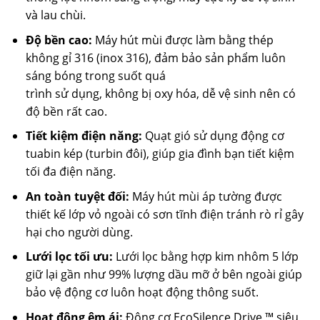
và lau chùi.
Độ bền cao:
Máy hút mùi được làm bằng thép
không gỉ 316 (inox 316), đảm bảo sản phẩm luôn
sáng bóng trong suốt quá
trình sử dụng, không bị oxy hóa, dễ vệ sinh nên có
độ bền rất cao.
Tiết kiệm điện năng:
Quạt gió sử dụng động cơ
tuabin kép (turbin đôi), giúp gia đình bạn tiết kiệm
tối đa điện năng.
An toàn tuyệt đối:
Máy hút mùi áp tường được
thiết kế lớp vỏ ngoài có sơn tĩnh điện tránh rò rỉ gây
hại cho người dùng.
Lưới lọc tối ưu:
Lưới lọc bằng hợp kim nhôm 5 lớp
giữ lại gần như 99% lượng dầu mỡ ở bên ngoài giúp
bảo vệ động cơ luôn hoạt động thông suốt.
Hoạt động êm ái:
Động cơ EcoSilence Drive ™ siêu