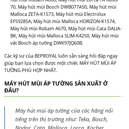
70, Máy hút mùi Bosch DWB077A50, Máy hút mùi
Malloca ZETA-K1573, Máy hút mùi Electrolux
EFS928SA, Máy hút mùi Malloca HORIZON-K1574,
Máy hút mùi Robam A670, Máy hút mùi Cata DALIA-
BK, Máy hút mùi Malloca SLIM-K4250, Máy hút mùi
vát Bosch áp tường DWK97JQ60B.
Các kỹ sư của BEPROYAL luôn sẵn sàng hỏi đáp ngay
giúp bạn lựa chọn được một chiếc MÁY HÚT MÙI ÁP
TƯỜNG PHÙ HỢP NHẤT.
MÁY HÚT MÙI ÁP TƯỜNG SẢN XUẤT Ở
ĐÂU?
Máy hút mùi áp tường của các hãng nổi
tiếng trên thị trường như: Teka, Bosch,
Nodor, Cata, Malloca, Lorca, Kocher,