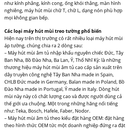
như kính phẳng, kính cong, ống khói thẳng, màn hình
nghiêng, máy hút mùi chữ T, chữ L, dạng nón phù hợp
mọi không gian bếp.
Các loại máy hút mùi treo tường phổ biến
Hiện nay trên thị trường có rất nhiều loại máy hút mùi
áp tường, chúng chia ra 2 dòng sau:
– Máy hút mùi âm tủ nhập khẩu nguyên chiếc Đức, Tây
Ban Nha, Bồ Đào Nha, Ba Lan, Ý, Thổ Nhĩ Kỳ: là những
thương hiệu máy hút mùi âm tủ cao cấp sản xuất trên
dây truyền công nghệ Tây Ban Nha made in Spain,
CHLB Đức made in Germany, Balan made in Poland, Bồ
Đào Nha made in Portugal, Ý made in Italy. Dòng hút
mùi này này có chất lượng cao và được người dùng cả
thế giới ưa chuộng. Một trong những hãng nổi tiếng
như: Teka, Bosch, Hafele, Faber, Nodor.
– Máy hút mùi âm tủ theo kiểu đặt hàng OEM: đặt hàng
theo hình thức OEM tức một doanh nghiệp đứng ra đặt