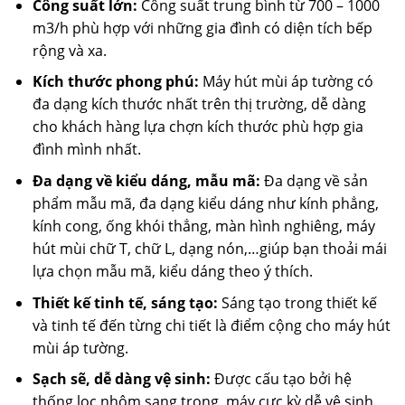
Công suất lớn:
Công suất trung bình từ 700 – 1000
m3/h phù hợp với những gia đình có diện tích bếp
rộng và xa.
Kích thước phong phú:
Máy hút mùi áp tường có
đa dạng kích thước nhất trên thị trường, dễ dàng
cho khách hàng lựa chợn kích thước phù hợp gia
đình mình nhất.
Đa dạng về kiểu dáng, mẫu mã:
Đa dạng về sản
phẩm mẫu mã, đa dạng kiểu dáng như kính phẳng,
kính cong, ống khói thẳng, màn hình nghiêng, máy
hút mùi chữ T, chữ L, dạng nón,…giúp bạn thoải mái
lựa chọn mẫu mã, kiểu dáng theo ý thích.
Thiết kế tinh tế, sáng tạo:
Sáng tạo trong thiết kế
và tinh tế đến từng chi tiết là điểm cộng cho máy hút
mùi áp tường.
Sạch sẽ, dễ dàng vệ sinh:
Được cấu tạo bởi hệ
thống lọc nhôm sang trọng, máy cực kỳ dễ vệ sinh