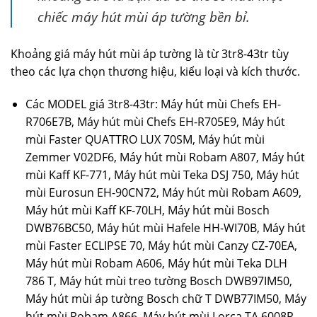
chiếc máy hút mùi áp tường bền bỉ.
Khoảng giá máy hút mùi áp tường là từ 3tr8-43tr tùy
theo các lựa chọn thương hiệu, kiểu loại và kích thước.
Các MODEL giá 3tr8-43tr: Máy hút mùi Chefs EH-
R706E7B, Máy hút mùi Chefs EH-R705E9, Máy hút
mùi Faster QUATTRO LUX 70SM, Máy hút mùi
Zemmer V02DF6, Máy hút mùi Robam A807, Máy hút
mùi Kaff KF-771, Máy hút mùi Teka DSJ 750, Máy hút
mùi Eurosun EH-90CN72, Máy hút mùi Robam A609,
Máy hút mùi Kaff KF-70LH, Máy hút mùi Bosch
DWB76BC50, Máy hút mùi Hafele HH-WI70B, Máy hút
mùi Faster ECLIPSE 70, Máy hút mùi Canzy CZ-70EA,
Máy hút mùi Robam A606, Máy hút mùi Teka DLH
786 T, Máy hút mùi treo tường Bosch DWB97IM50,
Máy hút mùi áp tường Bosch chữ T DWB77IM50, Máy
hút mùi Robam A866, Máy hút mùi Lorca TA 6008P