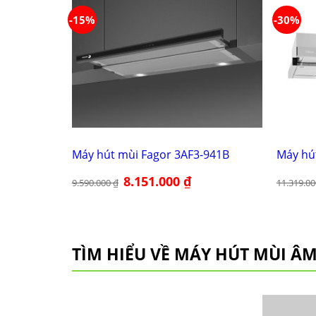
-15%
-30%
Máy hút mùi Fagor 3AF3-941B
Máy hú
Giá
8.151.000
₫
Giá
9.590.000
₫
11.319.0
gốc
hiện
là:
tại
9.590.000 ₫.
là:
8.151.000 ₫.
TÌM HIỂU VỀ MÁY HÚT MÙI ÂM