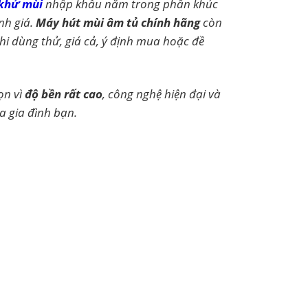
 khử mùi
nhập khẩu nằm trong phân khúc
h giá.
Máy hút mùi âm tủ chính hãng
còn
hi dùng thử, giá cả, ý định mua hoặc đề
ọn vì
độ bền rất cao
, công nghệ hiện đại và
a gia đình bạn.