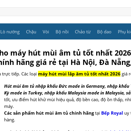
Lò nướng
Chậu
Vòi
Bộ nồi
Chảo từ
Bộ dao
Phụ ki
kho máy hút mùi âm tủ tốt nhất 202
ính hãng giá rẻ tại Hà Nội, Đà Nẵng
trực tiếp. Các loại
máy hút mùi lắp âm tủ tốt nhất 2026
giá r
Hút mùi âm tủ nhập khẩu Đức made in Germany, nhập khẩu T
Kỳ made in Turkey, nhập khẩu Malaysia made in Malaysia, sả
tốt, ưu điểm hút khử mùi hiệu quả, độ bền cao, độ ồn thấp, nh
máy.
Các sản phẩm hút mùi âm tủ chính hãng
tại
Bếp Royal
uy 
hàng.