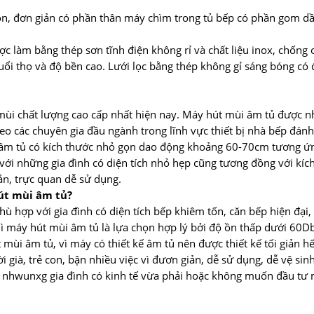
ọn, đơn giản có phần thân máy chìm trong tủ bếp có phần gom d
ợc làm bằng thép sơn tĩnh điện không rỉ và chất liệu inox, chống 
uổi thọ và độ bền cao. Lưới lọc bằng thép không gỉ sáng bóng có
ùi chất lượng cao cấp nhất hiện nay. Máy hút mùi âm tủ được n
o các chuyên gia đầu ngành trong lĩnh vực thiết bị nhà bếp đánh
 âm tủ có kích thước nhỏ gọn dao động khoảng 60-70cm tương ứng 
với những gia đình có diện tích nhỏ hẹp cũng tương đồng với kí
ản, trực quan dễ sử dụng.
út mùi âm tủ?
ù hợp với gia đình có diện tích bếp khiêm tốn, căn bếp hiện đại,
ì máy hút mùi âm tủ là lựa chọn hợp lý bởi độ ồn thấp dưới 60Db
mùi âm tủ, vì máy có thiết kế âm tủ nên được thiết kế tối giản h
già, trẻ con, bận nhiều việc vì đươn giản, dễ sử dụng, dễ vệ sinh
ho nhwunxg gia đình có kinh tế vừa phải hoặc không muốn đầu tư