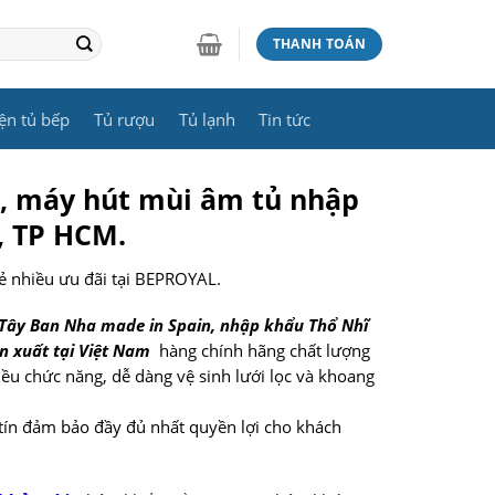
THANH TOÁN
ện tủ bếp
Tủ rượu
Tủ lạnh
Tin tức
6, máy hút mùi âm tủ nhập
, TP HCM.
ẻ nhiều ưu đãi tại BEPROYAL.
ây Ban Nha made in Spain, nhập khẩu Thổ Nhĩ
n xuất tại Việt Nam
hàng chính hãng chất lượng
iều chức năng, dễ dàng vệ sinh lưới lọc và khoang
tín đảm bảo đầy đủ nhất quyền lợi cho khách