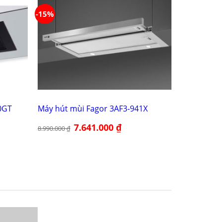
-15%
0GT
Máy hút mùi Fagor 3AF3-941X
Giá
7.641.000
₫
Giá
8.990.000
₫
gốc
hiện
là:
tại
8.990.000 ₫.
là:
00 ₫.
7.641.000 ₫.