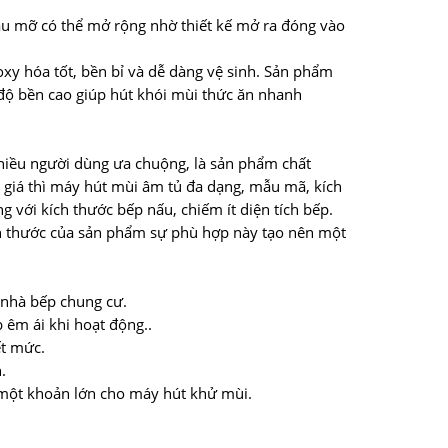
ầu mỡ có thể mở rộng nhờ thiết kế mở ra đóng vào
oxy hóa tốt, bền bỉ và dễ dàng vệ sinh. Sản phẩm
 độ bền cao giúp hút khói mùi thức ăn nhanh
hiều người dùng ưa chuộng, là sản phẩm chất
 giá thì máy hút mùi âm tủ đa dạng, mẫu mã, kích
với kích thước bếp nấu, chiếm ít diện tích bếp.
ch thước của sản phẩm sự phù hợp này tạo nên một
 nhà bếp chung cư.
 êm ái khi hoạt động..
ết mức.
.
 một khoản lớn cho máy hút khử mùi.