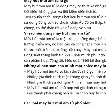
Máy hút mùi âm tủ là gì?
Máy hút mùi âm tủ là dòng máy có thiết kế nhỏ g
tiết kiệm không gian và tiết kiệm diện tích tủ.
Tiêu chuẩn chất lượng: Chất liệu hút mùi âm tủ đư
sử dụng động cơ tiêu chuẩn châu Âu độ ồn thấp, t
chóng, có thể tháo rời và dễ dàng vệ sinh.
Vì sao nên dùng máy hút mùi âm tủ?
Máy hút mùi âm tủ là một trong những dòng hút m
lượng, thẩm mỹ, độ bền cao và công nghệ mới. The
thước nhất trên thị trường hiện nay. Máy hút mùi
Công suất trung bình từ 650 – 850 m3/h phù hợp 
sản phẩm hoạt động tốt, hiệu quả. Thiết kế đơn gi
Những ai nên sắm cho mình một chiếc máy h
+ Máy hút mùi âm tủ có kích thước nhỏ gọn nên ph
+ Những gia đình thích một không gian yên tĩnh th
+ Những ai thích sự đơn giản thì nên mua máy hút 
+ Máy hút mùi âm tủ phù hợp với gia đình có người 
+ Giá thành phải chăng nên là lựa chọn hợp lý c
Các loại máy hút mùi âm tủ phổ biến: