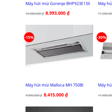
Máy hút mùi Gorenje BHP923E13X
Máy hú
Giá
8.993.000
₫
Giá
10.580.000
₫
11.200.0
gốc
hiện
là:
tại
10.580.000 ₫.
là:
8.993.000 ₫.
-15%
-30%
Máy hút mùi Malloca MH 750BI
Máy hú
Giá
8.415.000
₫
Giá
9.900.000
₫
11.990.0
gốc
hiện
là:
tại
9.900.000 ₫.
là:
8.415.000 ₫.