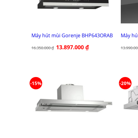
Máy hút mùi Gorenje BHP643ORAB
Máy hú
Giá
13.897.000
₫
Giá
16.350.000
₫
13.990.0
gốc
hiện
là:
tại
16.350.000 ₫.
là:
13.897.000 ₫.
-15%
-20%