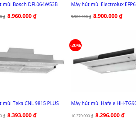
t mùi Bosch DFL064W53B
Máy hút mùi Electrolux EFP
Giá
8.960.000
₫
Giá
Giá
8.900.000
₫
Giá
00
₫
9.900.000
₫
gốc
hiện
gốc
hiện
là:
tại
là:
tại
11.200.000 ₫.
là:
9.900.000 ₫.
là:
8.960.000 ₫.
8.900.0
-20%
t mùi Teka CNL 9815 PLUS
Máy hút mùi Hafele HH-TG9
Giá
8.393.000
₫
Giá
Giá
8.296.000
₫
Giá
00
₫
10.370.000
₫
gốc
hiện
gốc
hiện
là:
tại
là:
tại
11.990.000 ₫.
là:
10.370.000 ₫.
là:
8.393.000 ₫.
8.296.