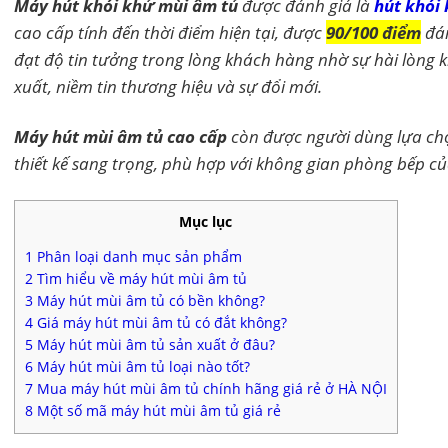
Máy hút khói khử mùi âm tủ
được đánh giá là
hút khói
cao cấp tính đến thời điểm hiện tại, được
90/100 điểm
đán
đạt độ tin tưởng trong lòng khách hàng nhờ sự hài lòng k
xuất, niềm tin thương hiệu và sự đổi mới.
Máy hút mùi âm tủ cao cấp
còn được người dùng lựa ch
thiết kế sang trọng, phù hợp với không gian phòng bếp củ
Mục lục
1
Phân loại danh mục sản phẩm
2
Tìm hiểu về máy hút mùi âm tủ
3
Máy hút mùi âm tủ có bền không?
4
Giá máy hút mùi âm tủ có đắt không?
5
Máy hút mùi âm tủ sản xuất ở đâu?
6
Máy hút mùi âm tủ loại nào tốt?
7
Mua máy hút mùi âm tủ chính hãng giá rẻ ở HÀ NỘI
8
Một số mã máy hút mùi âm tủ giá rẻ