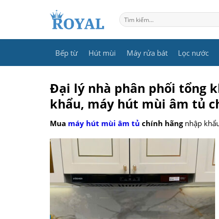
Skip
to
Tìm
kiếm:
content
Bếp từ
Hút mùi
Máy rửa bát
Lọc nước
Đại lý nhà phân phối tổng 
khẩu, máy hút mùi âm tủ ch
Mua
máy hút mùi âm tủ
chính hãng
nhập khẩu 