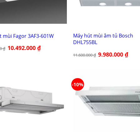
Máy hút mùi âm tủ Bosch
t mùi Fagor 3AF3-601W
DHL755BL
Giá
10.492.000
₫
Giá
00
₫
gốc
hiện
Giá
9.980.000
₫
Giá
là:
tại
11.600.000
₫
gốc
hiện
13.990.000 ₫.
là:
là:
tại
10.492.000 ₫.
11.600.000 ₫.
là:
9.980.
-10%