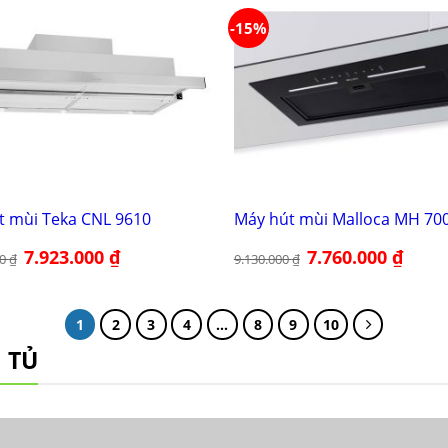
-15%
t mùi Teka CNL 9610
Máy hút mùi Malloca MH 70
Giá
7.923.000
₫
Giá
Giá
7.760.000
₫
Giá
00
₫
9.130.000
₫
gốc
hiện
gốc
hiện
là:
tại
là:
tại
11.319.000 ₫.
là:
9.130.000 ₫.
là:
7.923.000 ₫.
7.760.0
1
2
3
4
…
8
9
10
 TỦ