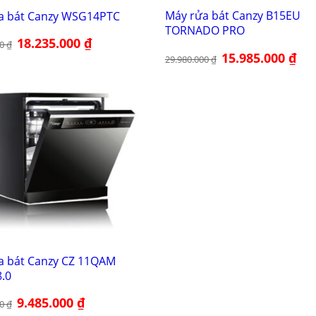
Máy rửa bát Canzy B15EU
a bát Canzy WSG14PTC
TORNADO PRO
Giá
18.235.000
₫
Giá
00
₫
gốc
hiện
Giá
15.985.000
₫
Giá
là:
tại
29.980.000
₫
gốc
hiện
26.980.000 ₫.
là:
là:
tại
18.235.000 ₫.
29.980.000 ₫.
là:
15.9
a bát Canzy CZ 11QAM
.0
Giá
9.485.000
₫
Giá
00
₫
gốc
hiện