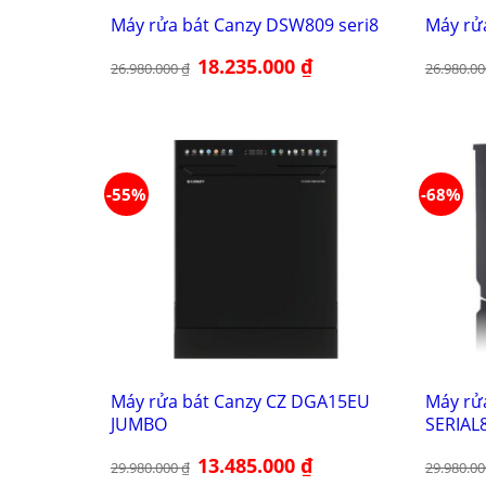
Máy rửa bát Canzy DSW809 seri8
Máy rử
Giá
18.235.000
₫
Giá
26.980.000
₫
26.980.0
gốc
hiện
là:
tại
26.980.000 ₫.
là:
18.235.000 ₫.
-55%
-68%
Máy rửa bát Canzy CZ DGA15EU
Máy rử
JUMBO
SERIAL8
Giá
13.485.000
₫
Giá
29.980.000
₫
29.980.0
gốc
hiện