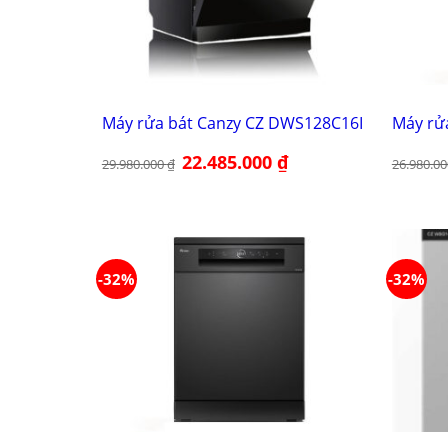
Máy rửa bát Canzy CZ DWS128C16I
Máy rử
Giá
22.485.000
₫
Giá
29.980.000
₫
26.980.0
gốc
hiện
là:
tại
29.980.000 ₫.
là:
22.485.000 ₫.
-32%
-32%