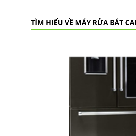
là:
tại
29.980.000 ₫.
là:
13.485.000 ₫.
TÌM HIỂU VỀ MÁY RỬA BÁT C