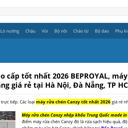
Lò nướng
Chậu
Vòi
Bộ nồi
Chảo từ
Bộ dao
Phụ ki
ao cấp tốt nhất 2026
BEPROYAL
, máy
ng giá rẻ
tại Hà Nội, Đà Nẵng, TP H
rực tiếp. Các loại
máy rửa chén Canzy tốt nhất 2026
giá rẻ n
Máy rửa chén Canzy nhập khẩu Trung Quốc made in C
điểm máy rửa chén Canzy đó là rửa sạch hiệu quả, độ 