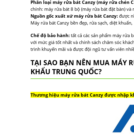
Phân loại máy rửa bát Canzy (máy rửa chén C
chính: máy rửa bát 8 bộ (máy rửa bát đặt bàn) và 
Nguồn gốc xuất xứ máy rửa bát Canzy:
được nh
Máy rửa bát Canzy bền đẹp, rửa sạch, diệt khuẩn,
Chế độ bảo hành:
tất cả các sản phẩm máy rửa bá
với mức giá tốt nhất và chính sách chăm sóc khá
trình khuyến mãi và được đội ngũ tư vấn viên nh
TẠI SAO BẠN NÊN MUA MÁY R
KHẨU TRUNG QUỐC?
Thương hiệu máy rửa bát Canzy được nhập kh