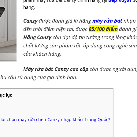
phẩm máy rửa bát Canzy chính hãng tại
Bếp Royal
uy
hàng.
Canzy
được đánh giá là hãng
máy rửa bát
nhập 
đến thời điểm hiện tại, được
85/100 điểm
đánh gi
Hãng Canzy
còn đạt độ tin tưởng trong lòng khá
chất lượng sản phẩm tốt, áp dụng công nghệ sản x
của khách hàng.
Máy rửa bát Canzy cao cấp
còn được người dùng
 nhu cầu sử dung của gia đình bạn.
ục lục
o lại chọn máy rửa chén Canzy nhập khẩu Trung Quốc?