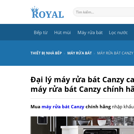
Skip
to
Tìm
kiếm:
content
Bếp từ
Hút mùi
Máy rửa bát
Lọc nước
THIẾT BỊ NHÀ BẾP
»
MÁY RỬA BÁT
»
MÁY RỬA BÁT CANZY
Đại lý máy rửa bát Canzy c
máy rửa bát Canzy chính hã
Mua
máy rửa bát Canzy
chính hãng
nhập khẩu t