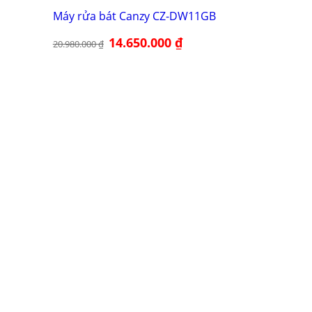
Máy rửa bát Canzy CZ-DW11GB
Giá
14.650.000
₫
Giá
20.980.000
₫
gốc
hiện
là:
tại
20.980.000 ₫.
là:
14.650.000 ₫.
85.000 ₫.