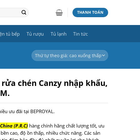
THANH TOÁN
ện tủ bếp
Tủ rượu
Tủ lạnh
Tin tức
 rửa chén Canzy nhập khẩu,
CM.
hiều ưu đãi tại BEPROYAL.
hina (P.R.C)
hàng chính hãng chất lượng tốt, ưu
bền cao, độ ồn thấp, nhiều chức năng. Các sản