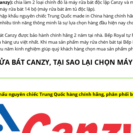
anzy):
chia làm 2 loại chính đó là máy rửa bát độc lập Canzy và 
máy rửa bát 14 bộ (máy rửa bát âm tủ độc lập).
ập khẩu nguyên chiếc Trung Quốc made in China hàng chính hãng
 nhiều tính năng thông minh là sự lựa chọn hàng đầu hiện nay cho
t Canzy được bảo hành chính hãng 2 năm tại nhà. Bếp Royal tự hà
ch hàng ưu việt nhất. Khi mua sản phẩm máy rửa chén bát tại Bế
iều năm kinh nghiệm giúp quý khách hàng chọn mua sản phẩm phù
ỬA BÁT CANZY, TẠI SAO LẠI CHỌN MÁ
ẩu nguyên chiếc Trung Quốc hàng chính hãng, phân phối b