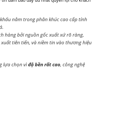
 tín đảm bảo đầy đủ nhất quyền lợi cho khách
khẩu nằm trong phân khúc cao cấp tính
á.
ch hàng bởi nguồn gốc xuất xứ rõ ràng,
uất tiên tiến, và niềm tin vào thương hiệu
 lựa chọn vì
độ bền rất cao
, công nghệ