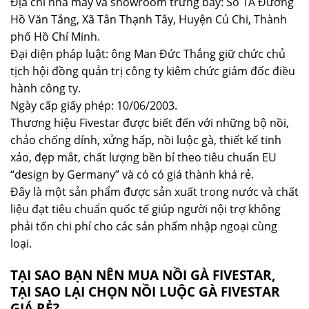
Địa chỉ nhà máy và showroom trưng bầy: Số 1A Đường
Hồ Văn Tắng, Xã Tân Thạnh Tây, Huyện Củ Chi, Thành
phố Hồ Chí Minh.
Đại diện pháp luật: ông Man Đức Thắng giữ chức chủ
tịch hội đồng quản trị công ty kiêm chức giám đốc điều
hành công ty.
Ngày cấp giấy phép: 10/06/2003.
Thương hiệu Fivestar được biết đến với những bộ nồi,
chảo chống dính, xửng hấp, nồi luộc gà, thiết kế tinh
xảo, đẹp mắt, chất lượng bền bỉ theo tiêu chuẩn EU
“design by Germany” và có có giá thành khá rẻ.
Đây là một sản phẩm được sản xuất trong nước và chất
liệu đạt tiêu chuẩn quốc tế giúp người nội trợ không
phải tốn chi phí cho các sản phẩm nhập ngoại cùng
loại.
TẠI SAO BẠN NÊN MUA NỒI GÀ FIVESTAR,
TẠI SAO LẠI CHỌN NỒI LUỘC GÀ FIVESTAR
GIÁ RẺ?