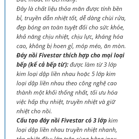
Đây là chất liệu thỏa mãn được tính bền
bỉ, truyền dẫn nhiệt tốt, dễ dàng chùi rửa,
đẹp bóng an toàn tuyệt đối cho sức khỏe,
khả năng chịu nhiệt, chịu lực, kháng hóa
cao, không bị hoen gỉ, móp méo, ăn mòn.
Đáy nồi Fivestar thích hợp cho mọi loại
bếp (kể cả bếp từ):
được làm từ 3 lớp
kim loại dập liền nhau hoặc 5 lớp kim
loại dập liền nhau theo công nghệ cao
thành một khối thống nhất, tối ưu hóa
việc hấp thụ nhiệt, truyền nhiệt và giữ
nhiệt cho nồi.
Cấu tạo đáy nồi Fivestar có 3 lớp
kim
loại dập liền nhau truyền nhiệt nhanh,
tản nhiệt đều: lớp trên cùng bằng inox