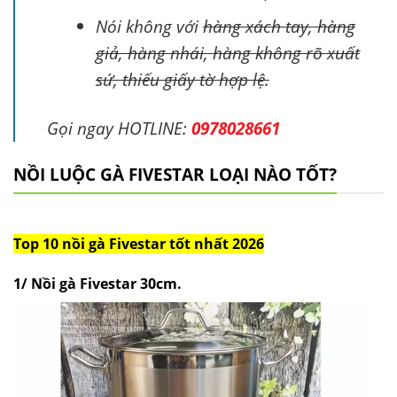
Nói không với
hàng xách tay, hàng
giả, hàng nhái, hàng không rõ xuất
sứ, thiếu giấy tờ hợp lệ.
Gọi ngay HOTLINE:
0978028661
NỒI LUỘC GÀ FIVESTAR LOẠI NÀO TỐT?
Top 10 nồi gà Fivestar tốt nhất 2026
1/ Nồi gà Fivestar 30cm
.