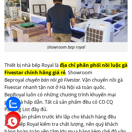
showroom bep royal
Thiết bị nhà bếp Royal là
địa chỉ phân phối nồi luộc gà
Fivestar chính hãng giá rẻ
. Showroom
Beproyal
chuyên bán nồi gà Fivestar.
Vận chuyển nồi gà
Fivestar nhanh tận nơi ở Hà Nội và toàn quốc.
BepRoyal luôn có những chương trình khuyến mại
giảm giá hấp dẫn. Tất cả sản phẩm đều có CO CQ
Parking List đầy đủ.
Tất cả sản phẩm trước khi lắp cho khách hàng đều
được bếp Royal kiểm tra chất lượng, nên quý khách
hàng hoàn toàn yên tâm khi mua hàng kèm chế độ vận