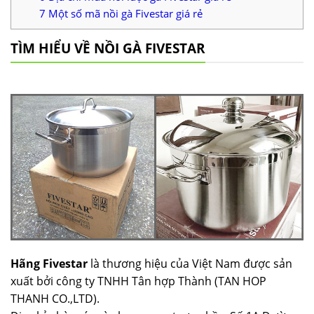
7
Một số mã nồi gà Fivestar giá rẻ
TÌM HIỂU VỀ NỒI GÀ FIVESTAR
Hãng Fivestar
là thương hiệu của Việt Nam được sản
xuất bởi công ty TNHH Tân hợp Thành (TAN HOP
THANH CO.,LTD).