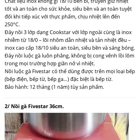
Chất liệu inox không gỉ 18/10 bền bỉ, truyền giữ nhiệt
tốt và an toàn cho sức khỏe, siêu bền và an toàn tuyệt
đối khi tiếp xúc với thực phẩm, chịu nhiệt lên đến
250°C.
Đáy nồi 3 lớp dạng Cookstar với lớp ngoài cùng là inox
nhiễm từ 18/0 – lõi nhôm dẫn nhiệt và tản nhiệt đều –
inox cao cấp 18/10 siêu an toàn, siêu bền và sáng bóng.
Đáy nồi luộc gà luôn phẳng, không bị cong vênh lồi lõm
trong mọi trường hợp giãn nở vì nhiệt.
Nồi luộc gà Fivestar có thể dùng được trên mọi loại bếp
(bếp điện, bếp từ, bếp ga…) đặc biệt là bếp từ.
Bảo hành: 12 tháng (1 năm) tùy sản phẩm.
2/ Nồi gà Fivestar 36cm
.