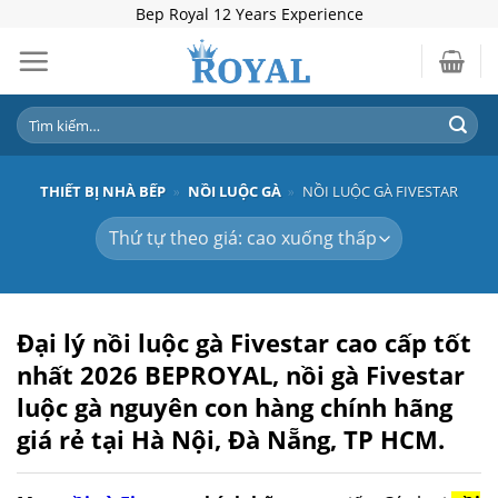
Skip
Bep Royal 12 Years Experience
to
content
Tìm
kiếm:
THIẾT BỊ NHÀ BẾP
»
NỒI LUỘC GÀ
»
NỒI LUỘC GÀ FIVESTAR
Đại lý nồi luộc gà Fivestar cao cấp tốt
nhất 2026
BEPROYAL
, nồi gà Fivestar
luộc gà nguyên con hàng chính hãng
giá rẻ
tại Hà Nội, Đà Nẵng, TP HCM.