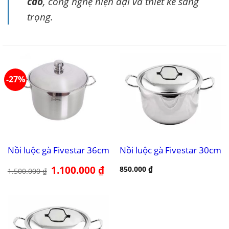
cao
, công nghệ hiện đại và thiết kế sang
trọng.
-27%
Nồi luộc gà Fivestar 36cm
Nồi luộc gà Fivestar 30cm
Giá
1.100.000
₫
Giá
850.000
₫
1.500.000
₫
gốc
hiện
là:
tại
1.500.000 ₫.
là:
1.100.000 ₫.