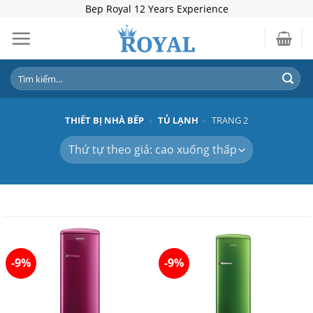
Skip
Bep Royal 12 Years Experience
to
content
Tìm
kiếm:
THIẾT BỊ NHÀ BẾP
»
TỦ LẠNH
»
TRANG 2
-9%
-9%