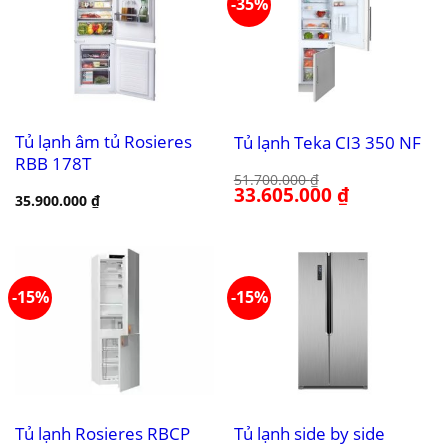
-35%
Tủ lạnh âm tủ Rosieres
Tủ lạnh Teka CI3 350 NF
RBB 178T
51.700.000
₫
Giá
33.605.000
₫
Giá
35.900.000
₫
gốc
hiện
là:
tại
51.700.000 ₫.
là:
33.605.000 ₫.
-15%
-15%
Tủ lạnh Rosieres RBCP
Tủ lạnh side by side