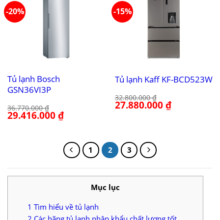
-20%
-15%
Tủ lạnh Bosch
Tủ lạnh Kaff KF-BCD523W
GSN36VI3P
32.800.000
₫
Giá
27.880.000
₫
Giá
36.770.000
₫
gốc
hiện
Giá
29.416.000
₫
Giá
là:
tại
gốc
hiện
32.800.000 ₫.
là:
là:
tại
27.880.000 ₫.
36.770.000 ₫.
là:
29.416.000 ₫.
1
2
3
Mục lục
1
Tìm hiểu về tủ lạnh
2
Các hãng tủ lạnh nhập khẩu chất lượng tốt