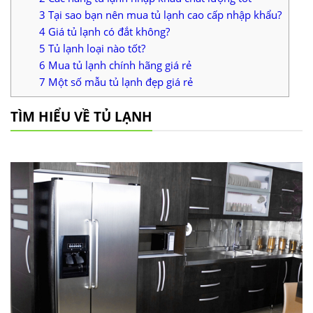
3
Tại sao bạn nên mua tủ lạnh cao cấp nhập khẩu?
4
Giá tủ lạnh có đắt không?
5
Tủ lạnh loại nào tốt?
6
Mua tủ lạnh chính hãng giá rẻ
7
Một số mẫu tủ lạnh đẹp giá rẻ
TÌM HIỂU VỀ TỦ LẠNH