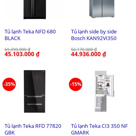
Tủ lạnh Teka NFD 680
Tủ lạnh side by side
BLACK
Bosch KAN92VI350
69.390.000
₫
56.170.000
₫
Giá
45.103.000
₫
Giá
Giá
44.936.000
₫
Giá
gốc
hiện
gốc
hiện
là:
tại
là:
tại
69.390.000 ₫.
là:
56.170.000 ₫.
là:
45.103.000 ₫.
44.936.000 ₫.
-35%
-15%
Tủ lạnh Teka RFD 77820
Tủ lạnh Teka CI3 350 NF
GBK
GMARK