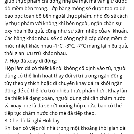
giúp thực phẩm chỉ đông nhẹ bề mặt mà vẫn giữ được
độ mềm bên trong. Lớp băng mỏng sẽ được tạo ra để
bao bọc toàn bộ bên ngoài thực phẩm, nhờ đó sẽ cách
ly thực phẩm với không khí bên ngoài, ngăn chặn sự
oxy hóa hiệu quả, cũng như sự xâm nhập của vi khuẩn.
Các hãng khác nhau sẽ có công nghệ cấp đông mềm ở
mức nhiệt khác nhau -1°C, -3°C, -7°C mang lại hiệu quả,
thời gian lưu trữ khác nhau.
7. Hộp đá xoay di động:
Hộp làm đá có thiết kế rời không cố định vào tủ, người
dùng có thể linh hoạt thay đổi vị trí trong ngăn đông
tùy theo ý thích hoặc di chuyển khay đá ra khỏi ngăn
đông để có thể lưu trữ nhiều thực phẩm hơn. Khay làm
đá thiết kế dạng xoắn, người dùng chỉ cần châm nước
và xoay nhẹ là đá sẽ rớt xuống hộp chứa, bạn có thể
tiếp tục châm nước cho mẻ đá tiếp theo.
8. Chế độ kì nghỉ Holiday:
Khi bạn có việc rời nhà trong một khoảng thời gian dài