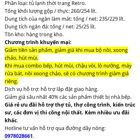
Phân loại: tủ lạnh thời trang Retro.
Tổng khối lượng gộp / thực: 260/254 lít.
Dung tích của ngăn làm mát: tổng / net: 235/229 lít.
Dung tích ngăn đá: tổng / net: 25/25 lít.
Tồn kho: hàng trong kho.
Chương trình khuyến mại:
Giảm tiền sản phẩm, giảm giá khi mua bộ nồi, xoong
chảo, hút mùi.
Khi mua combo bếp, hút mùi, chậu vòi, lò nướng, máy
rửa bát, nồi xoong chảo, sẽ có chương trình giảm giá
riêng.
Dịch vụ hỗ trợ: hỗ trợ lắp đặt giao hàng.
Giảm giá sâu nhất 40% các sản phẩm thiết bị nhà bếp.
Giá rẻ ưu đãi hỗ trợ thợ tủ, thợ công trình, kiến trúc
sư, các đơn vị thi công nội thất. Kèm nhiều ưu đãi
khác
.
Hotline tư vấn hỗ trợ qua đường dây nóng:
0978028661
.