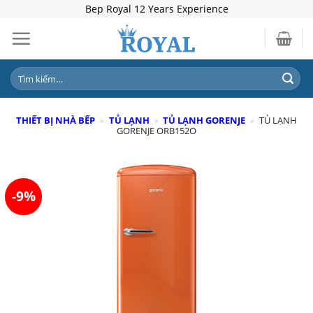
Skip
Bep Royal 12 Years Experience
to
content
Tìm
kiếm:
THIẾT BỊ NHÀ BẾP
»
TỦ LẠNH
»
TỦ LẠNH GORENJE
»
TỦ LẠNH
GORENJE ORB152O
-9%