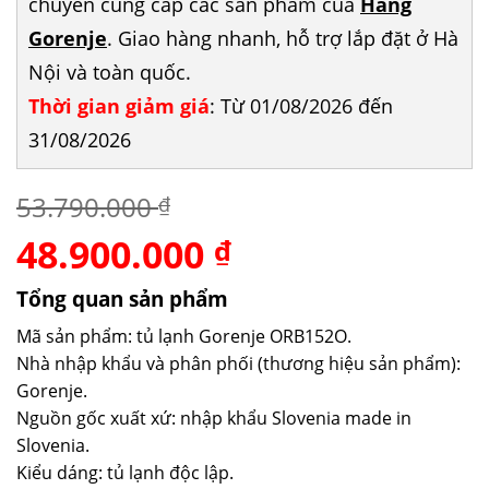
chuyên cung cấp các sản phẩm của
Hãng
Gorenje
. Giao hàng nhanh, hỗ trợ lắp đặt ở Hà
Nội và toàn quốc.
Thời gian giảm giá
: Từ 01/08/2026 đến
31/08/2026
53.790.000
₫
48.900.000
Giá
Giá
₫
gốc
hiện
là:
tại
Tổng quan sản phẩm
53.790.000 ₫.
là:
Mã sản phẩm: tủ lạnh Gorenje ORB152O.
48.900.000 ₫.
Nhà nhập khẩu và phân phối (thương hiệu sản phẩm):
Gorenje.
Nguồn gốc xuất xứ: nhập khẩu Slovenia made in
Slovenia.
Kiểu dáng: tủ lạnh độc lập.