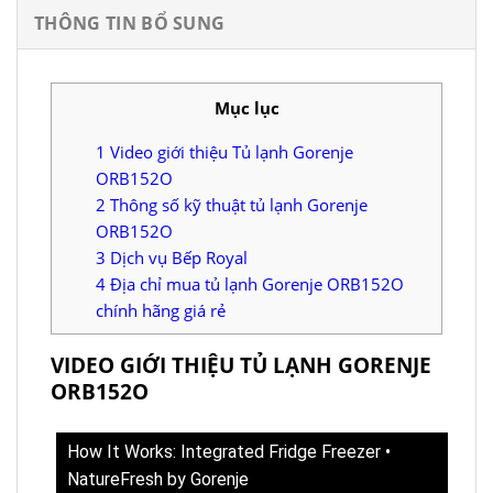
THÔNG TIN BỔ SUNG
Mục lục
1
Video giới thiệu Tủ lạnh Gorenje
ORB152O
2
Thông số kỹ thuật tủ lạnh Gorenje
ORB152O
3
Dịch vụ Bếp Royal
4
Địa chỉ mua tủ lạnh Gorenje ORB152O
chính hãng giá rẻ
VIDEO GIỚI THIỆU TỦ LẠNH GORENJE
ORB152O
How It Works: Integrated Fridge Freezer •
NatureFresh by Gorenje