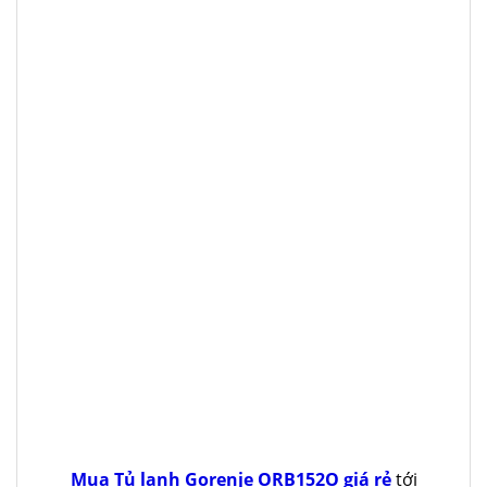
Mua Tủ lạnh Gorenje ORB152O giá rẻ
tới