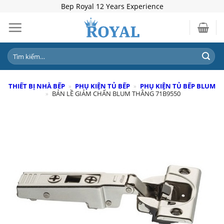
Skip
Bep Royal 12 Years Experience
to
content
Tìm
kiếm:
THIẾT BỊ NHÀ BẾP
»
PHỤ KIỆN TỦ BẾP
»
PHỤ KIỆN TỦ BẾP BLUM
»
BẢN LỀ GIẢM CHẤN BLUM THẲNG 71B9550