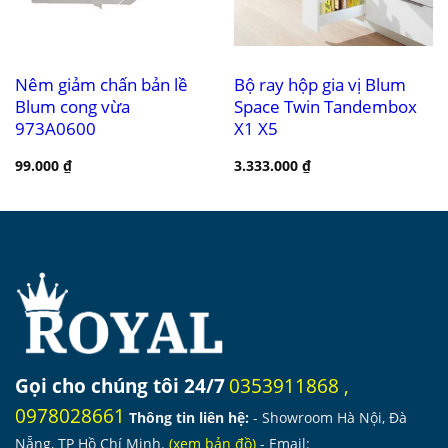
Nêm giảm chấn bản lề
Bộ ray hộp gia vị Blum
Blum cong vừa
Space Twin Tandembox
973A0600
X1 X5
99.000
₫
3.333.000
₫
Gọi cho chúng tôi 24/7
0353911868
,
0978028661
Thông tin liên hệ:
- Showroom Hà Nội, Đà
Nẵng, TP Hồ Chí Minh.
(
xem bản đồ
)
- Email: