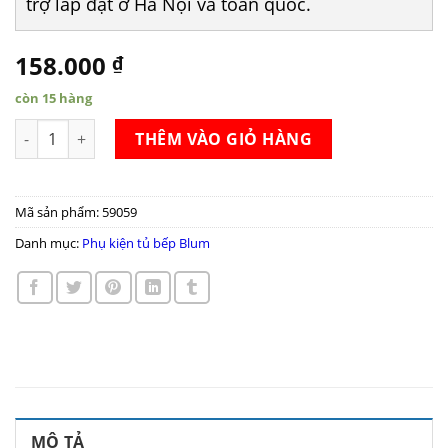
trợ lắp đặt ở Hà Nội và toàn quốc.
158.000
₫
còn 15 hàng
Bản lề giảm chấn Blum thẳng 71B9550 số lượng
THÊM VÀO GIỎ HÀNG
Mã sản phẩm:
59059
Danh mục:
Phụ kiện tủ bếp Blum
MÔ TẢ