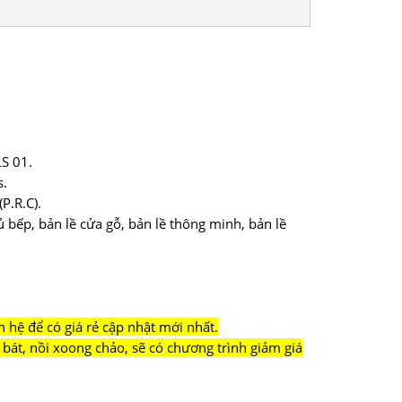
S 01.
s.
P.R.C).
tủ bếp, bản lề cửa gỗ, bản lề thông minh, bản lề
n hệ để có giá rẻ cập nhật mới nhất.
bát, nồi xoong chảo, sẽ có chương trình giảm giá