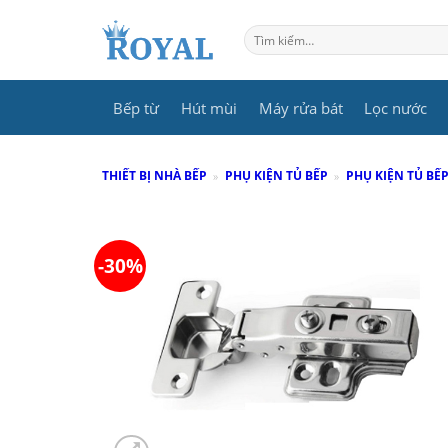
Skip
to
Tìm
kiếm:
content
Bếp từ
Hút mùi
Máy rửa bát
Lọc nước
THIẾT BỊ NHÀ BẾP
»
PHỤ KIỆN TỦ BẾP
»
PHỤ KIỆN TỦ BẾ
-30%