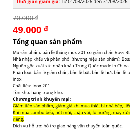
Thời gian giảm giá
: Từ 01/08/2026 đến 31/08/2026
70.000
₫
49.000
Giá
₫
Giá
gốc
hiện
là:
tại
Tổng quan sản phẩm
70.000 ₫.
là:
49.000 ₫.
Mã sản phẩm: bản lề thẳng inox 201 có giảm chấn Boss BL
Nhà nhập khẩu và phân phối (thương hiệu sản phẩm): Bos
Nguồn gốc xuất xứ: nhập khẩu Trung Quốc made in China (
Phân loại: bản lề giảm chấn, bản lề bật, bản lề hơi, bản lề 
inox.
Chất liệu: inox 201.
Tồn kho: hàng trong kho.
Chương trình khuyến mại:
Giảm tiền sản phẩm, giảm giá khi mua thiết bị nhà bếp, liê
Khi mua combo bếp, hút mùi, chậu vòi, lò nướng, máy rửa 
riêng.
Dịch vụ hỗ trợ: hỗ trợ giao hàng vận chuyển toàn quốc.