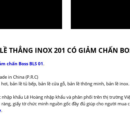
Ề THẲNG INOX 201 CÓ GIẢM CHẤN BOS
iảm chấn Boss BLS 01
.
e in China (P.R.C)
 hơi, bản lề tủ bếp, bản lề cửa gỗ, bản lề thông minh, bản lề inox.
 nhập khẩu Lê Hoàng nhập khẩu và phân phối trên thị trường Vi
 ràng, giấy tờ chức minh nguồn gốc đầy đủ giúp cho người mua 
y
.