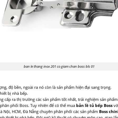
ban le thang inox 201 co giam chan boss bls 01
ượng, độ bền, ngoài ra nó còn là sản phẩm hiện đại sang trọng.
hiết bị nhà bếp.
g cấp ra thị trường các sản phẩm tốt nhất, trải nghiệm sản phẩm 
vị phân phối Boss. Tuy nhiên để có thể mua
bản lề tủ bếp Boss
với
i Hà Nội, HCM, Đà Nẵng chuyên phân phối các sản phẩm
Boss chí
h thiết bị nhà bếp. Đội ngũ kỹ thuật có chuyên môn cao, giao lắ