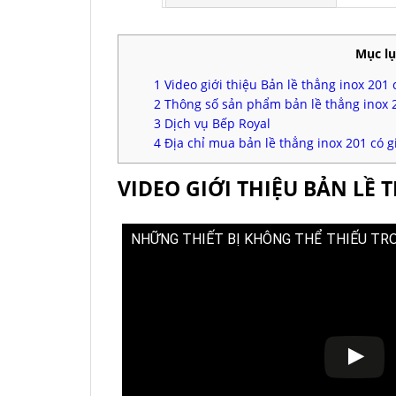
Mục lụ
1
Video giới thiệu Bản lề thẳng inox 201
2
Thông số sản phẩm bản lề thẳng inox 
3
Dịch vụ Bếp Royal
4
Địa chỉ mua bản lề thẳng inox 201 có g
VIDEO GIỚI THIỆU BẢN LỀ 
NHỮNG THIẾT BỊ KHÔNG THỂ THIẾU TR