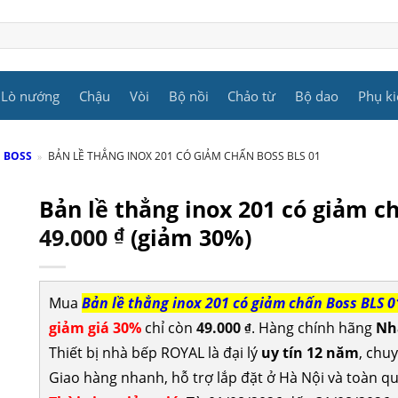
Lò nướng
Chậu
Vòi
Bộ nồi
Chảo từ
Bộ dao
Phụ ki
P BOSS
»
BẢN LỀ THẲNG INOX 201 CÓ GIẢM CHẤN BOSS BLS 01
Bản lề thẳng inox 201 có giảm c
49.000
₫
(giảm 30%)
Mua
Bản lề thẳng inox 201 có giảm chấn Boss BLS 0
giảm giá 30%
chỉ còn
49.000
. Hàng chính hãng
Nh
₫
Thiết bị nhà bếp ROYAL là đại lý
uy tín 12 năm
, chu
Giao hàng nhanh, hỗ trợ lắp đặt ở Hà Nội và toàn qu