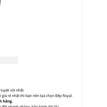
tuyệt vời nhất.
 giá rẻ nhất thì bạn nên lựa chọn Bếp Royal.
nh hãng
.
p đặt nhanh chóng, bảo hành dài lâu.