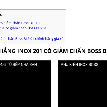
c
 có giảm chấn Boss BLS 01
201 có giảm chấn Boss BLS 01
iảm chấn Boss BLS 01 chính hãng giá rẻ
THẲNG INOX 201 CÓ GIẢM CHẤN BOSS B
ONG TỦ BẾP NHÀ BẠN
PHỤ KIỆN INOX BOSS