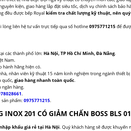
guyên kiện, giao hàng lắp đặt siêu tốc, dịch vụ chính sách bảo h
àng đều được bếp Royal
kiểm tra chất lượng kỹ thuật, nên qu
i lòng liên hệ tư vấn trực tiếp qua số hotline
0975771215
để được
tại các thành phố lớn:
Hà Nội, TP Hồ Chí Minh, Đà Nẵng
.
iệt Nam.
o hành hãng hiện có.
nhà, nhân viên kỹ thuật 15 năm kinh nghiệm trong ngành thiết bị
àn quốc,
giao hàng nhanh toàn quốc
.
n ngân hàng.
978028661
.
nh sản phẩm:
0975771215
.
G INOX 201 CÓ GIẢM CHẤN BOSS BLS 0
 nhập khẩu giá rẻ tại Hà Nội
. Quý khách hàng sẽ được khuyến m