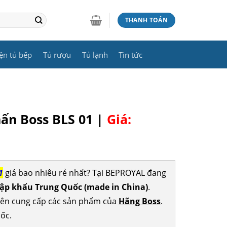
THANH TOÁN
ện tủ bếp
Tủ rượu
Tủ lạnh
Tin tức
hấn Boss BLS 01 |
Giá:
1
giá bao nhiêu rẻ nhất? Tại BEPROYAL đang
ập khẩu Trung Quốc (made in China)
.
yên cung cấp các sản phẩm của
Hãng Boss
.
ốc.