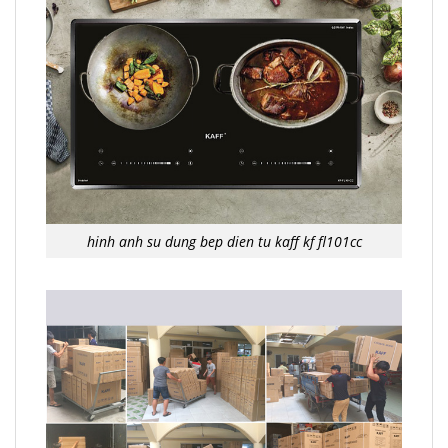
hinh anh su dung bep dien tu kaff kf fl101cc