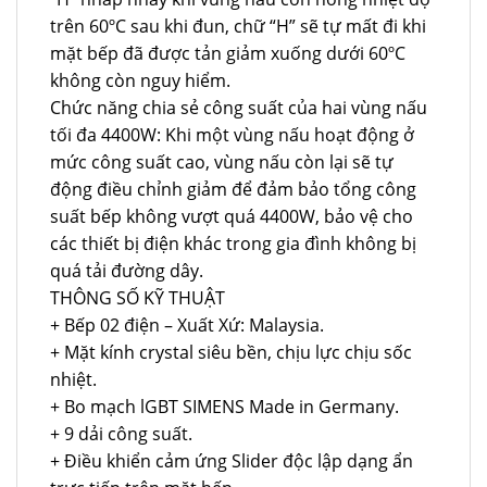
trên 60ºC sau khi đun, chữ “H” sẽ tự mất đi khi
mặt bếp đã được tản giảm xuống dưới 60ºC
không còn nguy hiểm.
Chức năng chia sẻ công suất của hai vùng nấu
tối đa 4400W: Khi một vùng nấu hoạt động ở
mức công suất cao, vùng nấu còn lại sẽ tự
động điều chỉnh giảm để đảm bảo tổng công
suất bếp không vượt quá 4400W, bảo vệ cho
các thiết bị điện khác trong gia đình không bị
quá tải đường dây.
THÔNG SỐ KỸ THUẬT
+ Bếp 02 điện – Xuất Xứ: Malaysia.
+ Mặt kính crystal siêu bền, chịu lực chịu sốc
nhiệt.
+ Bo mạch lGBT SIMENS Made in Germany.
+ 9 dải công suất.
+ Điều khiển cảm ứng Slider độc lập dạng ẩn