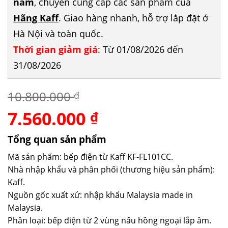
năm
, chuyên cung cấp các sản phẩm của
Hãng Kaff
. Giao hàng nhanh, hỗ trợ lắp đặt ở
Hà Nội và toàn quốc.
Thời gian giảm giá
: Từ 01/08/2026 đến
31/08/2026
10.800.000
₫
7.560.000
Giá
Giá
₫
gốc
hiện
là:
tại
Tổng quan sản phẩm
10.800.000 ₫.
là:
Mã sản phẩm: bếp điện từ Kaff KF-FL101CC.
7.560.000 ₫.
Nhà nhập khẩu và phân phối (thương hiệu sản phẩm):
Kaff.
Nguồn gốc xuất xứ: nhập khẩu Malaysia made in
Malaysia.
Phân loại: bếp điện từ 2 vùng nấu hồng ngoại lắp âm.