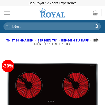
Skip
Bep Royal 12 Years Experience
to
content
Tìm
kiếm:
THIẾT BỊ NHÀ BẾP
»
BẾP ĐIỆN TỪ
»
BẾP ĐIỆN TỪ KAFF
»
BẾP
ĐIỆN TỪ KAFF KF-FL101CC
-30%