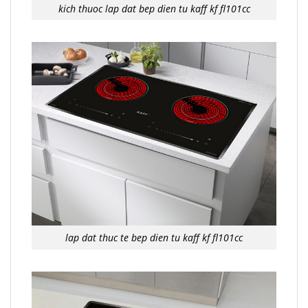
kich thuoc lap dat bep dien tu kaff kf fl101cc
lap dat thuc te bep dien tu kaff kf fl101cc