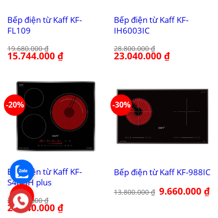
Bếp điện từ Kaff KF-
Bếp điện từ Kaff KF-
FL109
IH6003IC
19.680.000
₫
28.800.000
₫
Giá
15.744.000
₫
Giá
Giá
23.040.000
₫
Giá
gốc
hiện
gốc
hiện
là:
tại
là:
tại
19.680.000 ₫.
là:
28.800.000 ₫.
là:
15.744.000 ₫.
23.040.000 ₫.
-20%
-30%
Bếp điện từ Kaff KF-
Bếp điện từ Kaff KF-988IC
S48QH plus
Giá
9.660.000
₫
Gi
13.800.000
₫
gốc
hi
26.800.000
₫
là:
tại
Giá
21.440.000
₫
Giá
13.800.000 ₫.
là:
gốc
hiện
9.