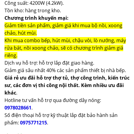
Công suất: 4200W (4.2kW).
Tồn kho: hàng trong kho.
Chương trình khuyến mại:
Giảm tiền sản phẩm, giảm giá khi mua bộ nồi, xoong
chảo, hút mùi.
Khi mua combo bếp, hút mùi, chậu vòi, lò nướng, máy
rửa bát, nồi xoong chảo, sẽ có chương trình giảm giá
riêng.
Dịch vụ hỗ trợ: hỗ trợ lắp đặt giao hàng.
Giảm giá sâu nhất 40% các sản phẩm thiết bị nhà bếp.
Giá rẻ ưu đãi hỗ trợ thợ tủ, thợ công trình, kiến trúc
sư, các đơn vị thi công nội thất. Kèm nhiều ưu đãi
khác
.
Hotline tư vấn hỗ trợ qua đường dây nóng:
0978028661
.
Số điện thoại hỗ trợ kỹ thuật lắp đặt bảo hành sản
phẩm:
0975771215
.