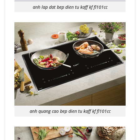
anh lap dat bep dien tu kaff kf fl101cc
anh quang cao bep dien tu kaff kf fl101cc