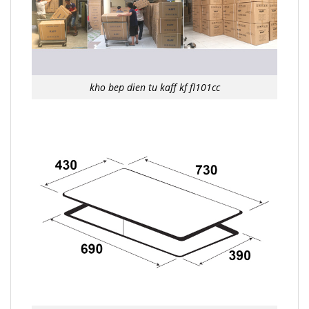
kho bep dien tu kaff kf fl101cc