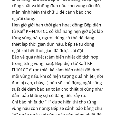
công suất và không đun nấu cho vùng nấu đó,
màn hình hiển thị chữ U để cảnh báo cho
người dùng.
Hẹn giờ giới hạn thời gian hoạt động: Bếp điện
từ Kaff KF-FL101CC có khả năng hẹn giờ độc lập
từng vùng nấu, người dùng có thể dễ dàng
thiết lập thời gian đun nấu, bếp sẽ tư động
ngắt khi hết thời gian đã được cài đặt
Bảo vệ quá nhiệt (cảm biến nhiệt độ tích hợp
trong từng vùng nấu): Bếp điện từ Kaff KF-
FL101CC được thiết kế cảm biến nhiệt độ dưới
mỗi vùng nấu, khi có hiện tượng quá nhiệt ( nồi
đun bị cạn, cháy,.. ) bếp sẽ chủ động ngắt công
suất để đảm bảo an toàn cho thiết bị cũng như
đảm bảo không sự cố đáng tiếc xảy ra.
Chỉ báo nhiệt dư “H” được hiển thị cho từng
vùng nấu còn nóng: Bếp sẽ cảnh báo bằng chữ
“H” nhấp nháy khi vùng nấu còn nóng nhiệt độ