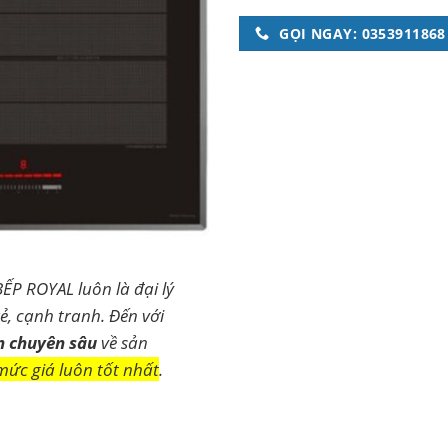
GỌI NGAY: 0353911868
BẾP ROYAL luôn là đại lý
ẻ, cạnh tranh. Đến với
n chuyên sâu
về sản
mức giá luôn tốt nhất
.