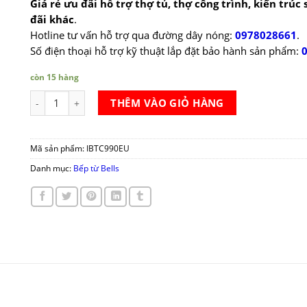
Giá rẻ ưu đãi hỗ trợ thợ tủ, thợ công trình, kiến trúc
đãi khác
.
Hotline tư vấn hỗ trợ qua đường dây nóng:
0978028661
.
Số điện thoại hỗ trợ kỹ thuật lắp đặt bảo hành sản phẩm:
còn 15 hàng
Bếp từ Bells IBTC990EU số lượng
THÊM VÀO GIỎ HÀNG
Mã sản phẩm:
IBTC990EU
Danh mục:
Bếp từ Bells