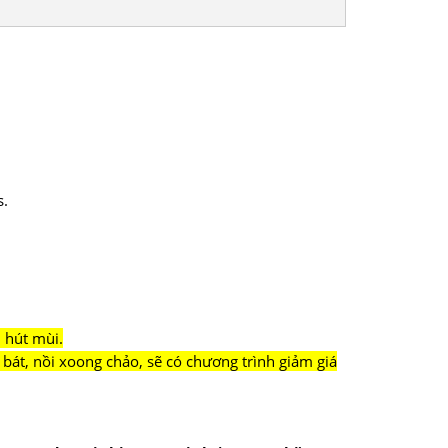
s.
 hút mùi.
bát, nồi xoong chảo, sẽ có chương trình giảm giá