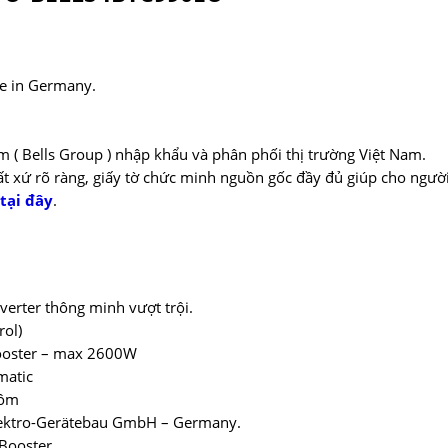
e in Germany.
m ( Bells Group ) nhập khẩu và phân phối thị trường Việt Nam.
ất xứ rõ ràng, giấy tờ chức minh nguồn gốc đầy đủ giúp cho ngư
tại đây
.
erter thông minh vượt trội.
rol)
Booster – max 2600W
matic
hôm
Elektro-Gerätebau GmbH – Germany.
 Booster