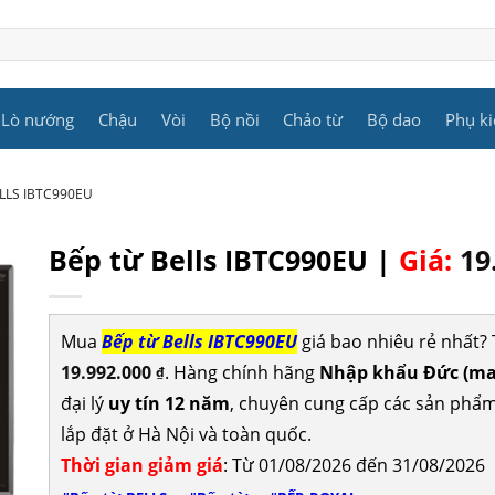
Lò nướng
Chậu
Vòi
Bộ nồi
Chảo từ
Bộ dao
Phụ ki
LLS IBTC990EU
Bếp từ Bells IBTC990EU |
Giá:
19
Mua
Bếp từ Bells IBTC990EU
giá bao nhiêu rẻ nhất
19.992.000
. Hàng chính hãng
Nhập khẩu Đức (ma
₫
đại lý
uy tín 12 năm
, chuyên cung cấp các sản phẩ
lắp đặt ở Hà Nội và toàn quốc.
Thời gian giảm giá
: Từ 01/08/2026 đến 31/08/2026