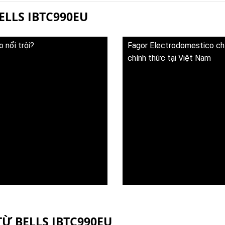
ELLS IBTC990EU
 nổi trội?
Fagor Electrodomestico chí
chính thức tại Việt Nam
Ừ BELLS IBTC990EU