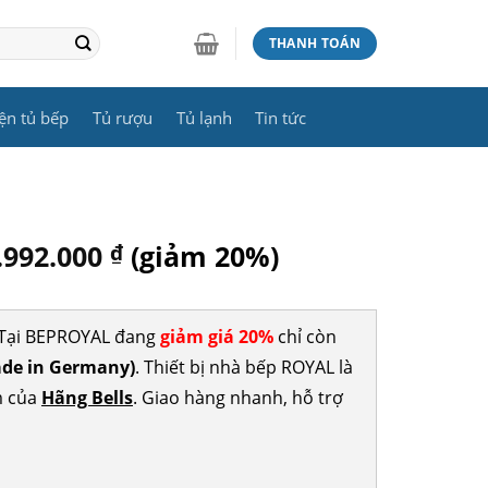
THANH TOÁN
ện tủ bếp
Tủ rượu
Tủ lạnh
Tin tức
.992.000
₫
(giảm 20%)
? Tại BEPROYAL đang
giảm giá 20%
chỉ còn
de in Germany)
. Thiết bị nhà bếp ROYAL là
m của
Hãng Bells
. Giao hàng nhanh, hỗ trợ