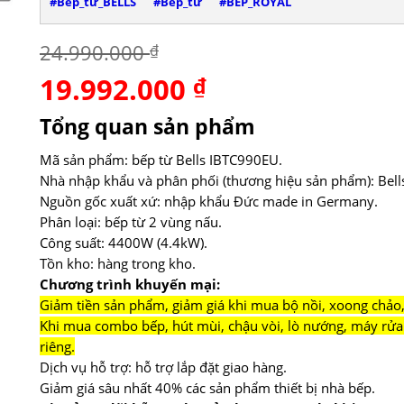
#Bếp_từ_BELLS
#Bếp_từ
#BẾP_ROYAL
24.990.000
₫
19.992.000
Giá
₫
Giá
gốc
hiện
là:
tại
Tổng quan sản phẩm
24.990.000 ₫.
là:
19.992.000 ₫.
Mã sản phẩm: bếp từ Bells IBTC990EU.
Nhà nhập khẩu và phân phối (thương hiệu sản phẩm): Bell
Nguồn gốc xuất xứ: nhập khẩu Đức made in Germany.
Phân loại: bếp từ 2 vùng nấu.
Công suất: 4400W (4.4kW).
Tồn kho: hàng trong kho.
Chương trình khuyến mại:
Giảm tiền sản phẩm, giảm giá khi mua bộ nồi, xoong chảo,
Khi mua combo bếp, hút mùi, chậu vòi, lò nướng, máy rửa 
riêng.
Dịch vụ hỗ trợ: hỗ trợ lắp đặt giao hàng.
Giảm giá sâu nhất 40% các sản phẩm thiết bị nhà bếp.