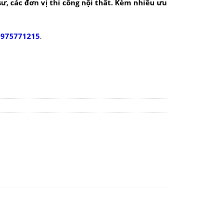
 sư, các đơn vị thi công nội thất. Kèm nhiều ưu
0975771215
.