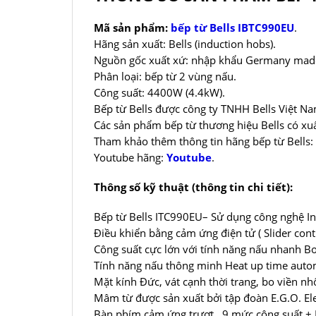
Mã sản phẩm:
bếp từ Bells IBTC990EU
.
Hãng sản xuất: Bells (induction hobs).
Nguồn gốc xuất xứ: nhập khẩu Germany mad
Phân loại: bếp từ 2 vùng nấu.
Công suất: 4400W (4.4kW).
Bếp từ Bells được công ty TNHH Bells Việt Na
Các sản phẩm bếp từ thương hiệu Bells có xu
Tham khảo thêm thông tin hãng bếp từ Bells:
Youtube hãng:
Youtube
.
Thông số kỹ thuật (thông tin chi tiết):
Bếp từ Bells ITC990EU– Sử dụng công nghệ Inv
Điều khiển bằng cảm ứng điện tử ( Slider cont
Công suất cực lớn với tính năng nấu nhanh 
Tính năng nấu thông minh Heat up time auto
Mặt kính Đức, vát cạnh thời trang, bo viền n
Mâm từ được sản xuất bởi tập đoàn E.G.O. 
Bàn phím cảm ứng trượt , 9 mức công suất +