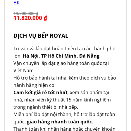
BK
19.700.000
₫
Giá
11.820.000
₫
Giá
gốc
hiện
là:
tại
19.700.000 ₫.
là:
11.820.000 ₫.
DỊCH VỤ BẾP ROYAL
Tư vấn và lắp đặt hoàn thiện tại các thành phố
lớn:
Hà Nội, TP Hồ Chí Minh, Đà Nẵng
.
Vận chuyển lắp đặt giao hàng toàn quốc tại
Việt Nam.
Hỗ trợ bảo hành tại nhà, kèm theo dịch vụ bảo
hành hãng hiện có.
Cam kết giá rẻ tốt nhất
, xem sản phẩm tại
nhà, nhân viên kỹ thuật 15 năm kinh nghiệm
trong ngành thiết bị nhà bếp.
Miễn phí lắp đặt nội thành, hỗ trợ lắp đặt toàn
quốc,
giao hàng nhanh toàn quốc
.
Thanh toán khi nhận hàng hoặc chuyển khoản