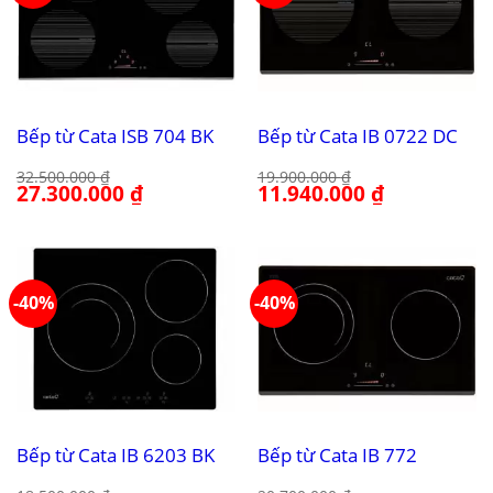
Bếp từ Cata ISB 704 BK
Bếp từ Cata IB 0722 DC
32.500.000
₫
19.900.000
₫
Giá
27.300.000
₫
Giá
Giá
11.940.000
₫
Giá
gốc
hiện
gốc
hiện
là:
tại
là:
tại
32.500.000 ₫.
là:
19.900.000 ₫.
là:
27.300.000 ₫.
11.940.000 ₫.
-40%
-40%
Bếp từ Cata IB 6203 BK
Bếp từ Cata IB 772