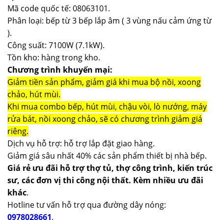
Mã code quốc tế: 08063101.
Phân loại: bếp từ 3 bếp lắp âm ( 3 vùng nấu cảm ứng từ
).
Công suất: 7100W (7.1kW).
Tồn kho: hàng trong kho.
Chương trình khuyến mại:
Giảm tiền sản phẩm, giảm giá khi mua bộ nồi, xoong
chảo, hút mùi.
Khi mua combo bếp, hút mùi, chậu vòi, lò nướng, máy
rửa bát, nồi xoong chảo, sẽ có chương trình giảm giá
riêng.
Dịch vụ hỗ trợ: hỗ trợ lắp đặt giao hàng.
Giảm giá sâu nhất 40% các sản phẩm thiết bị nhà bếp.
Giá rẻ ưu đãi hỗ trợ thợ tủ, thợ công trình, kiến trúc
sư, các đơn vị thi công nội thất. Kèm nhiều ưu đãi
khác
.
Hotline tư vấn hỗ trợ qua đường dây nóng:
0978028661
.