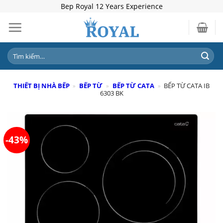
Skip
Bep Royal 12 Years Experience
to
content
Tìm
kiếm:
THIẾT BỊ NHÀ BẾP
»
BẾP TỪ
»
BẾP TỪ CATA
»
BẾP TỪ CATA IB
6303 BK
-43%