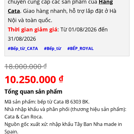
chuyên cung cấp các sản phẩm của
Hãng
Cata
. Giao hàng nhanh, hỗ trợ lắp đặt ở Hà
Nội và toàn quốc.
Thời gian giảm giá
: Từ 01/08/2026 đến
31/08/2026
#Bếp_từ_CATA
#Bếp_từ
#BẾP_ROYAL
18.000.000
₫
10.250.000
Giá
Giá
₫
gốc
hiện
là:
tại
Tổng quan sản phẩm
18.000.000 ₫.
là:
Mã sản phẩm: bếp từ Cata IB 6303 BK.
10.250.000 ₫.
Nhà nhập khẩu và phân phối (thương hiệu sản phẩm):
Cata & Can Roca.
Nguồn gốc xuất xứ: nhập khẩu Tây Ban Nha made in
Spain.