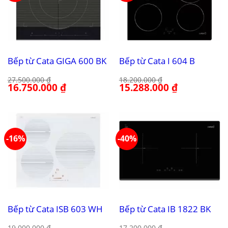
Bếp từ Cata GIGA 600 BK
Bếp từ Cata I 604 B
27.500.000
₫
18.200.000
₫
Giá
16.750.000
₫
Giá
Giá
15.288.000
₫
Giá
gốc
hiện
gốc
hiện
là:
tại
là:
tại
27.500.000 ₫.
là:
18.200.000 ₫.
là:
16.750.000 ₫.
15.288.000 ₫.
-16%
-40%
Bếp từ Cata ISB 603 WH
Bếp từ Cata IB 1822 BK
19.000.000
₫
17.200.000
₫