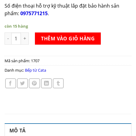
Số điện thoại hỗ trợ kỹ thuật lắp đặt bảo hành sản
phẩm:
0975771215
.
còn 15 hàng
Bếp từ Cata IB 6303 BK số lượng
THÊM VÀO GIỎ HÀNG
Mã sản phẩm:
1707
Danh mục:
Bếp từ Cata
MÔ TẢ