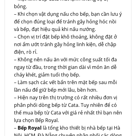
bỏng.
– Khi chọn vật dụng nấu cho bếp, bạn cần lưu ý
để chọn đúng loại để tránh gây hỏng hóc nồi
và bếp, đạt hiệu quả khi nấu nướng.
– Chọn vị trí đặt bếp khô thoáng, không đặt ở
nơi ẩm ướt tránh gây hỏng linh kiện, dễ chập
điện, rò rỉ.
– Không nên nấu ăn với mức công suất tối đa
ngay từ đầu, trong thời gian dài vì món ăn dễ
cháy khét, giảm tuổi thọ bếp.
– Làm sạch các vết bẩn trên mặt bếp sau mỗi
lần nấu để giữ bếp mới lâu, bền hơn.
– Hiện nay trên thị trường có rất nhiều đơn vị
phân phối dòng bếp từ Cata. Tuy nhiên để có
thể mua bếp từ Cata với giá rẻ nhất thì bạn nên
lựa chọn Bếp Royal.
–
Bếp Royal
là tổng kho thiết bị nhà bếp tại Hà
Nội, HCM, Đà Nẵng chuyên phân phối các dòng