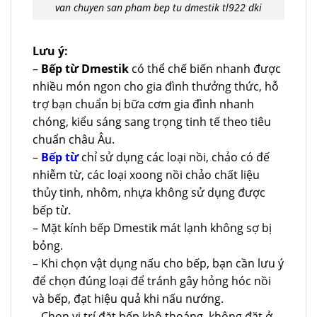
van chuyen san pham bep tu dmestik tl922 dki
Lưu ý:
–
Bếp từ Dmestik
có thể chế biến nhanh được
nhiều món ngon cho gia đình thưởng thức, hỗ
trợ bạn chuẩn bị bữa cơm gia đình nhanh
chóng, kiểu sáng sang trọng tinh tế theo tiêu
chuẩn châu Âu.
–
Bếp từ
chỉ sử dụng các loại nồi, chảo có đế
nhiễm từ, các loại xoong nồi chảo chất liệu
thủy tinh, nhôm, nhựa không sử dụng được
bếp từ.
– Mặt kính bếp Dmestik mát lạnh không sợ bị
bỏng.
– Khi chọn vật dụng nấu cho bếp, bạn cần lưu ý
để chọn đúng loại để tránh gây hỏng hóc nồi
và bếp, đạt hiệu quả khi nấu nướng.
– Chọn vị trí đặt bếp khô thoáng, không đặt ở