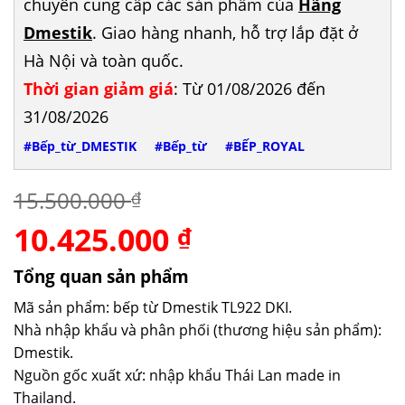
chuyên cung cấp các sản phẩm của
Hãng
Dmestik
. Giao hàng nhanh, hỗ trợ lắp đặt ở
Hà Nội và toàn quốc.
Thời gian giảm giá
: Từ 01/08/2026 đến
31/08/2026
#Bếp_từ_DMESTIK
#Bếp_từ
#BẾP_ROYAL
15.500.000
₫
10.425.000
Giá
Giá
₫
gốc
hiện
là:
tại
Tổng quan sản phẩm
15.500.000 ₫.
là:
Mã sản phẩm: bếp từ Dmestik TL922 DKI.
10.425.000 ₫.
Nhà nhập khẩu và phân phối (thương hiệu sản phẩm):
Dmestik.
Nguồn gốc xuất xứ: nhập khẩu Thái Lan made in
Thailand.