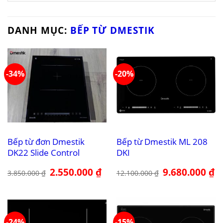
DANH MỤC:
BẾP TỪ DMESTIK
-34%
-20%
Bếp từ đơn Dmestik
Bếp từ Dmestik ML 208
DK22 Slide Control
DKI
Giá
2.550.000
₫
Giá
Giá
9.680.000
₫
Gi
3.850.000
₫
12.100.000
₫
gốc
hiện
gốc
hi
là:
tại
là:
tại
3.850.000 ₫.
là:
12.100.000 ₫.
là:
2.550.000 ₫.
9.
-24%
-15%