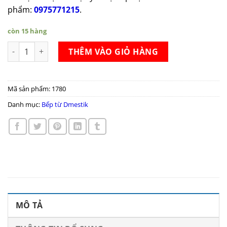
phẩm:
0975771215
.
còn 15 hàng
Bếp từ Dmestik TL922 DKI số lượng
THÊM VÀO GIỎ HÀNG
Mã sản phẩm:
1780
Danh mục:
Bếp từ Dmestik
MÔ TẢ