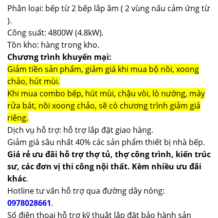
Phân loại: bếp từ 2 bếp lắp âm ( 2 vùng nấu cảm ứng từ
).
Công suất: 4800W (4.8kW).
Tồn kho: hàng trong kho.
Chương trình khuyến mại:
Giảm tiền sản phẩm, giảm giá khi mua bộ nồi, xoong
chảo, hút mùi.
Khi mua combo bếp, hút mùi, chậu vòi, lò nướng, máy
rửa bát, nồi xoong chảo, sẽ có chương trình giảm giá
riêng.
Dịch vụ hỗ trợ: hỗ trợ lắp đặt giao hàng.
Giảm giá sâu nhất 40% các sản phẩm thiết bị nhà bếp.
Giá rẻ ưu đãi hỗ trợ thợ tủ, thợ công trình, kiến trúc
sư, các đơn vị thi công nội thất. Kèm nhiều ưu đãi
khác
.
Hotline tư vấn hỗ trợ qua đường dây nóng:
0978028661
.
Số điện thoại hỗ trợ kỹ thuật lắp đặt bảo hành sản