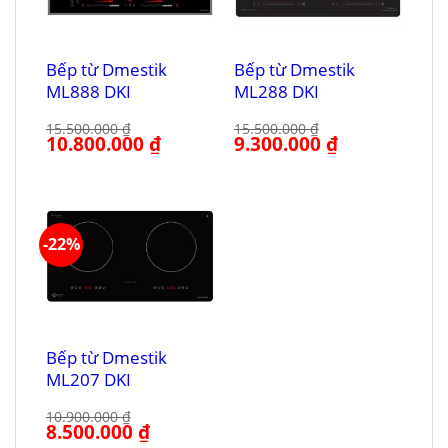
Bếp từ Dmestik
Bếp từ Dmestik
ML888 DKI
ML288 DKI
15.500.000
₫
15.500.000
₫
Giá
10.800.000
₫
Giá
Giá
9.300.000
₫
Giá
gốc
hiện
gốc
hiện
là:
tại
là:
tại
15.500.000 ₫.
là:
15.500.000 ₫.
là:
10.800.000 ₫.
9.300.000 ₫.
-22%
Bếp từ Dmestik
ML207 DKI
10.900.000
₫
Giá
8.500.000
₫
Giá
gốc
hiện