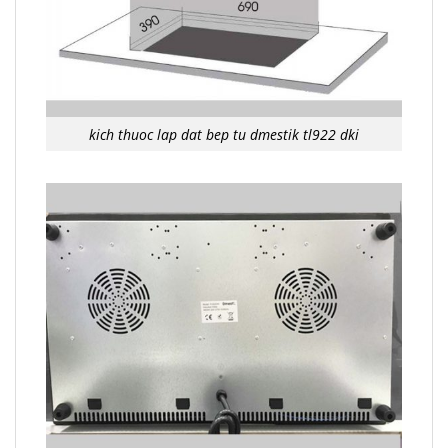
kich thuoc lap dat bep tu dmestik tl922 dki