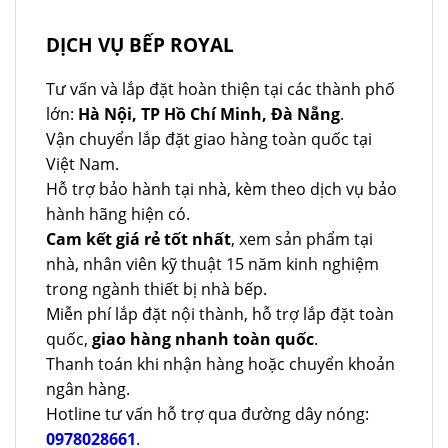
là:
tại
10.900.000 ₫.
là:
8.500.000 ₫.
DỊCH VỤ BẾP ROYAL
Tư vấn và lắp đặt hoàn thiện tại các thành phố
lớn:
Hà Nội, TP Hồ Chí Minh, Đà Nẵng
.
Vận chuyển lắp đặt giao hàng toàn quốc tại
Việt Nam.
Hỗ trợ bảo hành tại nhà, kèm theo dịch vụ bảo
hành hãng hiện có.
Cam kết giá rẻ tốt nhất
, xem sản phẩm tại
nhà, nhân viên kỹ thuật 15 năm kinh nghiệm
trong ngành thiết bị nhà bếp.
Miễn phí lắp đặt nội thành, hỗ trợ lắp đặt toàn
quốc,
giao hàng nhanh toàn quốc
.
Thanh toán khi nhận hàng hoặc chuyển khoản
ngân hàng.
Hotline tư vấn hỗ trợ qua đường dây nóng:
0978028661
.