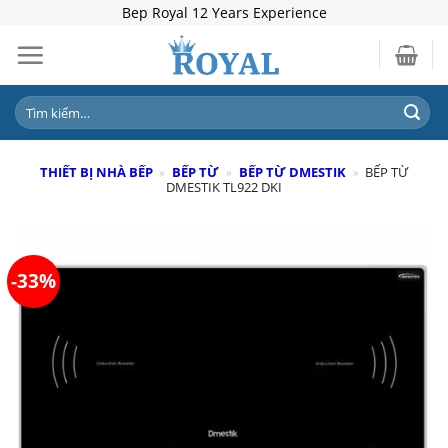
Skip
Bep Royal 12 Years Experience
to
content
Tìm
kiếm:
THIẾT BỊ NHÀ BẾP
»
BẾP TỪ
»
BẾP TỪ DMESTIK
»
BẾP TỪ
DMESTIK TL922 DKI
-33%