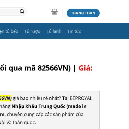
THANH TOÁN
ện tủ bếp
Tủ rượu
Tủ lạnh
Tin tức
đổi qua mã 82566VN) |
Giá:
66VN)
giá bao nhiêu rẻ nhất? Tại BEPROYAL
 hãng
Nhập khẩu Trung Quốc (made in
ăm
, chuyên cung cấp các sản phẩm của
Nội và toàn quốc.