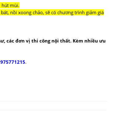
 hút mùi.
bát, nồi xoong chảo, sẽ có chương trình giảm giá
 sư, các đơn vị thi công nội thất. Kèm nhiều ưu
0975771215
.