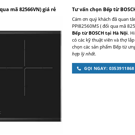
 qua mã 82566VN) giá rẻ
Tư vấn chọn Bếp từ BOSC
Cám ơn quý khách đã quan tâ
PPI82560MS ( đổi qua mã 82
Bếp từ BOSCH tại Hà Nội
. H
có các kỹ thuật viên và thợ lắ
chọn các sản phẩm Bếp từ ưn
hợp lý nhất
.
GỌI NGAY: 0353911868