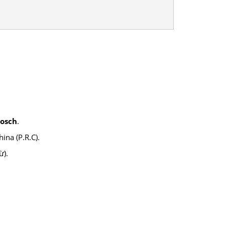
osch
.
ina (P.R.C).
ừ).