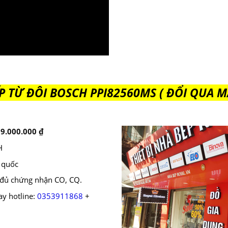
P TỪ ĐÔI BOSCH PPI82560MS ( ĐỔI QUA M
n
9.000.000
₫
H
n quốc
 đủ chứng nhận CO, CQ.
ay hotline:
0353911868
+