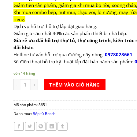
Giảm tiền sản phẩm, giảm giá khi mua bộ nồi, xoong chảo,
Khi mua combo bếp, hút mùi, chậu vòi, lò nướng, máy rửa 
riêng.
Dịch vụ hỗ trợ: hỗ trợ lắp đặt giao hàng.
Giảm giá sâu nhất 40% các sản phẩm thiết bị nhà bếp.
Giá rẻ ưu đãi hỗ trợ thợ tủ, thợ công trình, kiến trúc
đãi khác
.
Hotline tư vấn hỗ trợ qua đường dây nóng:
0978028661
.
Số điện thoại hỗ trợ kỹ thuật lắp đặt bảo hành sản phẩm:
còn 14 hàng
Bếp từ đôi Bosch PPI82560MS ( đổi qua mã 82566VN) số lượng
THÊM VÀO GIỎ HÀNG
Mã sản phẩm:
8651
Danh mục:
Bếp từ Bosch