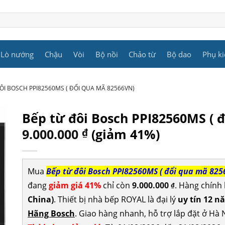
Lò nướng
Chậu
Vòi
Bộ nồi
Chảo từ
Bộ dao
Phụ ki
ÔI BOSCH PPI82560MS ( ĐỔI QUA MÃ 82566VN)
Bếp từ đôi Bosch PPI82560MS ( 
9.000.000
₫
(giảm 41%)
Mua
Bếp từ đôi Bosch PPI82560MS ( đổi qua mã 825
đang
giảm giá 41%
chỉ còn
9.000.000
. Hàng chính
₫
China)
. Thiết bị nhà bếp ROYAL là đại lý
uy tín 12 n
Hãng Bosch
. Giao hàng nhanh, hỗ trợ lắp đặt ở Hà 