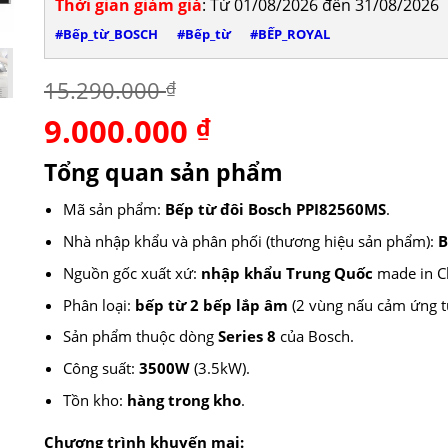
Thời gian giảm giá
: Từ 01/08/2026 đến 31/08/2026
#Bếp_từ_BOSCH
#Bếp_từ
#BẾP_ROYAL
15.290.000
₫
9.000.000
Giá
₫
Giá
gốc
hiện
là:
tại
Tổng quan sản phẩm
15.290.000 ₫.
là:
9.000.000 ₫.
Mã sản phẩm:
Bếp từ đôi Bosch PPI82560MS
.
Nhà nhập khẩu và phân phối (thương hiệu sản phẩm):
B
Nguồn gốc xuất xứ:
nhập khẩu Trung Quốc
made in Ch
Phân loại:
bếp từ 2 bếp lắp âm
(2 vùng nấu cảm ứng t
Sản phẩm thuộc dòng
Series 8
của Bosch.
Công suất:
3500W
(3.5kW).
Tồn kho:
hàng trong kho
.
Chương trình khuyến mại: