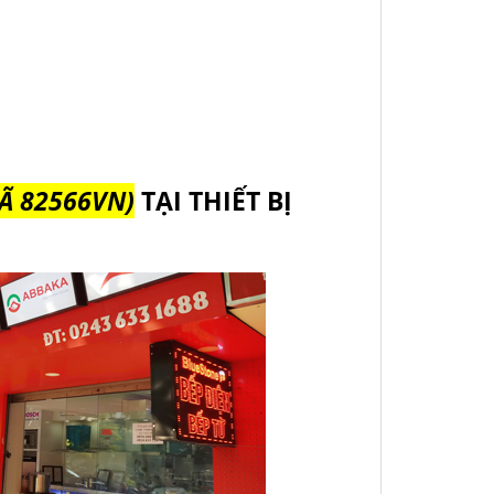
Ã 82566VN)
TẠI THIẾT BỊ