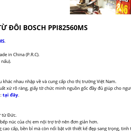
Ừ ĐÔI BOSCH PPI82560MS
MS
.
e in China (P.R.C).
 nấu).
u khác nhau nhập về và cung cấp cho thị trường Việt Nam.
ất xứ rõ ràng, giấy tờ chức minh nguồn gốc đầy đủ giúp cho ng
h:
tại đây
.
 từ Đức.
c bếp núc của chị em nội trợ trở nên đơn giản hơn.
 cao cấp, bền bỉ mà còn nổi bật với thiết kế đẹp sang trọng, tinh 