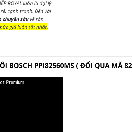
BẾP ROYAL luôn là đại lý
rẻ, cạnh tranh. Đến với
n chuyên sâu
về sản
mức giá luôn tốt nhất
.
ĐÔI BOSCH PPI82560MS ( ĐỔI QUA MÃ 8
ect Premium