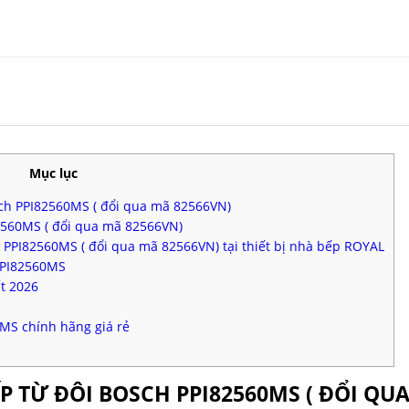
Mục lục
sch PPI82560MS ( đổi qua mã 82566VN)
82560MS ( đổi qua mã 82566VN)
 PPI82560MS ( đổi qua mã 82566VN) tại thiết bị nhà bếp ROYAL
PPI82560MS
t 2026
MS chính hãng giá rẻ
ẾP TỪ ĐÔI BOSCH PPI82560MS ( ĐỔI QU