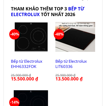
THAM KHẢO THÊM TOP 3
BẾP TỪ
ELECTROLUX
TỐT NHẤT 2026
-40%
-48%
Bếp từ Electrolux
Bếp từ Electrolux
LIT60336
EHH6332FOK
25.900.000
₫
25.900.000
₫
Giá
13.500.000
₫
Giá
Giá
15.500.000
₫
Giá
gốc
hiện
gốc
hiện
là:
tại
là:
tại
25.900.000 ₫.
là:
25.900.000 ₫.
là:
13.500.000 ₫.
15.500.000 ₫.
-14%