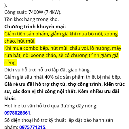
).
Công suất: 7400W (7.4kW).
Tồn kho: hàng trong kho.
Chương trình khuyến mại:
Giảm tiền sản phẩm, giảm giá khi mua bộ nồi, xoong
chảo, hút mùi.
Khi mua combo bếp, hút mùi, chậu vòi, lò nướng, máy
rửa bát, nồi xoong chảo, sẽ có chương trình giảm giá
riêng.
Dịch vụ hỗ trợ: hỗ trợ lắp đặt giao hàng.
Giảm giá sâu nhất 40% các sản phẩm thiết bị nhà bếp.
Giá rẻ ưu đãi hỗ trợ thợ tủ, thợ công trình, kiến trúc
sư, các đơn vị thi công nội thất. Kèm nhiều ưu đãi
khác
.
Hotline tư vấn hỗ trợ qua đường dây nóng:
0978028661
.
Số điện thoại hỗ trợ kỹ thuật lắp đặt bảo hành sản
phẩm:
0975771215
.