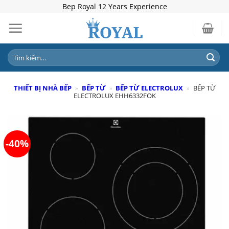
Skip
Bep Royal 12 Years Experience
to
content
Tìm
kiếm:
THIẾT BỊ NHÀ BẾP
»
BẾP TỪ
»
BẾP TỪ ELECTROLUX
»
BẾP TỪ
ELECTROLUX EHH6332FOK
-40%