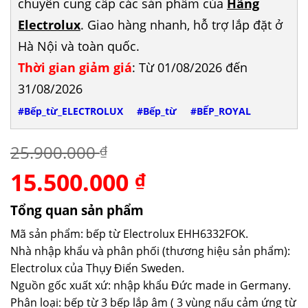
chuyên cung cấp các sản phẩm của
Hãng
Electrolux
. Giao hàng nhanh, hỗ trợ lắp đặt ở
Hà Nội và toàn quốc.
Thời gian giảm giá
: Từ 01/08/2026 đến
31/08/2026
#Bếp_từ_ELECTROLUX
#Bếp_từ
#BẾP_ROYAL
25.900.000
₫
15.500.000
Giá
Giá
₫
gốc
hiện
là:
tại
Tổng quan sản phẩm
25.900.000 ₫.
là:
Mã sản phẩm: bếp từ Electrolux EHH6332FOK.
15.500.000 ₫.
Nhà nhập khẩu và phân phối (thương hiệu sản phẩm):
Electrolux của Thụy Điển Sweden.
Nguồn gốc xuất xứ: nhập khẩu Đức made in Germany.
Phân loại: bếp từ 3 bếp lắp âm ( 3 vùng nấu cảm ứng từ