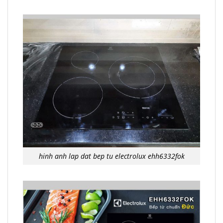
hinh anh lap dat bep tu electrolux ehh6332fok