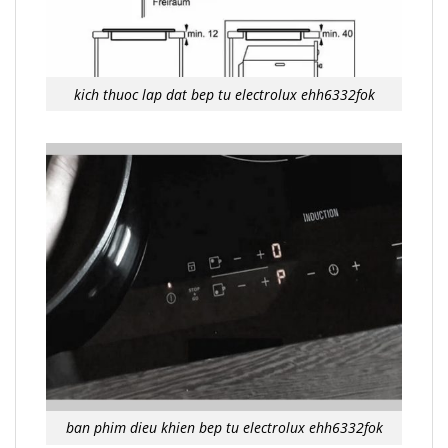
kich thuoc lap dat bep tu electrolux ehh6332fok
ban phim dieu khien bep tu electrolux ehh6332fok