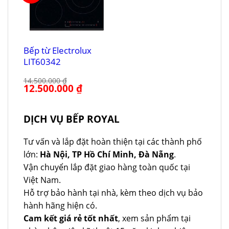
Bếp từ Electrolux
LIT60342
14.500.000
₫
Giá
12.500.000
₫
Giá
gốc
hiện
là:
tại
14.500.000 ₫.
là:
12.500.000 ₫.
DỊCH VỤ BẾP ROYAL
Tư vấn và lắp đặt hoàn thiện tại các thành phố
lớn:
Hà Nội, TP Hồ Chí Minh, Đà Nẵng
.
Vận chuyển lắp đặt giao hàng toàn quốc tại
Việt Nam.
Hỗ trợ bảo hành tại nhà, kèm theo dịch vụ bảo
hành hãng hiện có.
Cam kết giá rẻ tốt nhất
, xem sản phẩm tại