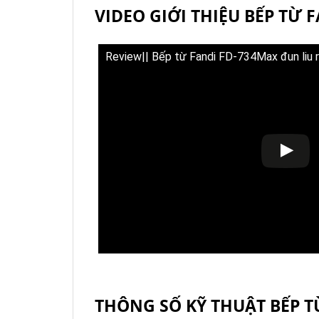
VIDEO GIỚI THIỆU BẾP TỪ 
Review|| Bếp từ Fandi FD-734Max đun liu r
THÔNG SỐ KỸ THUẬT
BẾP T