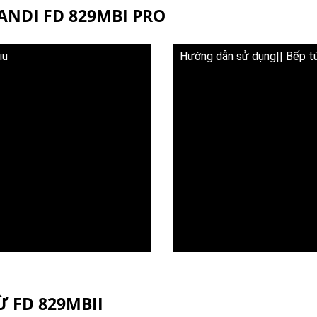
FANDI FD 829MBI PRO
iu
Hướng dẫn sử dụng|| Bếp từ
Ừ FD 829MBII