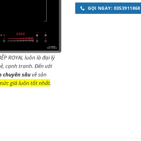
GỌI NGAY: 0353911868
BẾP ROYAL luôn là đại lý
ẻ, cạnh tranh. Đến với
n chuyên sâu
về sản
mức giá luôn tốt nhất
.