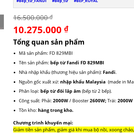
#Bếp_từ_FANDI
#Bếp_từ
#BẾP_ROYAL
16.500.000
₫
10.275.000
Giá
₫
Giá
gốc
hiện
là:
tại
Tổng quan sản phẩm
16.500.000 ₫.
là:
10.275.000 ₫.
Mã sản phẩm: FD 829MBI
Tên sản phẩm:
bếp từ Fandi FD 829MBI
Nhà nhập khẩu (thương hiệu sản phẩm):
Fandi
.
Nguồn gốc xuất xứ:
nhập khẩu Malaysia
(made in Mal
Phân loại:
bếp từ đôi lắp âm
(bếp từ 2 bếp).
Công suất: Phải:
2000W
/ Booster
2600W;
Trái:
2000W
Tồn kho:
hàng trong kho.
Chương trình khuyến mại:
Giảm tiền sản phẩm, giảm giá khi mua bộ nồi, xoong chảo,