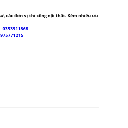
 sư, các đơn vị thi công nội thất. Kèm nhiều ưu
 –
0353911868
0975771215
.