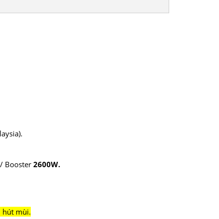
aysia).
/ Booster
2600W.
 hút mùi.