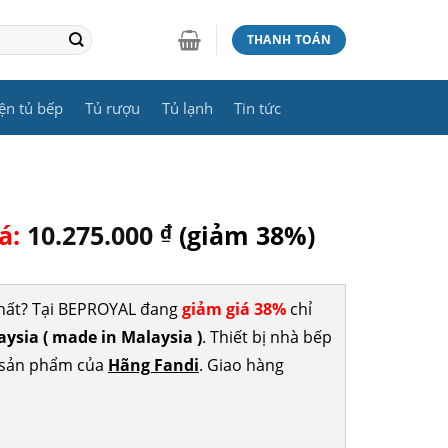
THANH TOÁN
ện tủ bếp
Tủ rượu
Tủ lạnh
Tin tức
á:
10.275.000
₫
(giảm 38%)
nhất? Tại BEPROYAL đang
giảm giá 38%
chỉ
sia ( made in Malaysia )
. Thiết bị nhà bếp
c sản phẩm của
Hãng Fandi
. Giao hàng