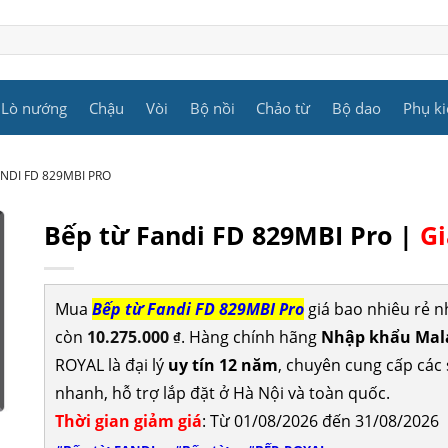
Lò nướng
Chậu
Vòi
Bộ nồi
Chảo từ
Bộ dao
Phụ ki
ANDI FD 829MBI PRO
Bếp từ Fandi FD 829MBI Pro |
Gi
Mua
Bếp từ Fandi FD 829MBI Pro
giá bao nhiêu rẻ 
còn
10.275.000
. Hàng chính hãng
Nhập khẩu Malay
₫
ROYAL là đại lý
uy tín 12 năm
, chuyên cung cấp cá
nhanh, hỗ trợ lắp đặt ở Hà Nội và toàn quốc.
Thời gian giảm giá
: Từ 01/08/2026 đến 31/08/2026