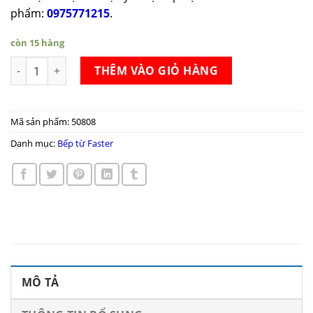
phẩm:
0975771215
.
còn 15 hàng
Bếp từ Faster FS 729SI số lượng
THÊM VÀO GIỎ HÀNG
Mã sản phẩm:
50808
Danh mục:
Bếp từ Faster
MÔ TẢ