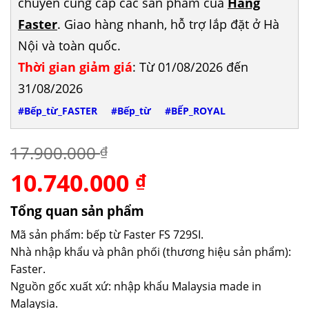
chuyên cung cấp các sản phẩm của
Hãng
Faster
. Giao hàng nhanh, hỗ trợ lắp đặt ở Hà
Nội và toàn quốc.
Thời gian giảm giá
: Từ 01/08/2026 đến
31/08/2026
#Bếp_từ_FASTER
#Bếp_từ
#BẾP_ROYAL
17.900.000
₫
10.740.000
Giá
Giá
₫
gốc
hiện
là:
tại
Tổng quan sản phẩm
17.900.000 ₫.
là:
Mã sản phẩm: bếp từ Faster FS 729SI.
10.740.000 ₫.
Nhà nhập khẩu và phân phối (thương hiệu sản phẩm):
Faster.
Nguồn gốc xuất xứ: nhập khẩu Malaysia made in
Malaysia.