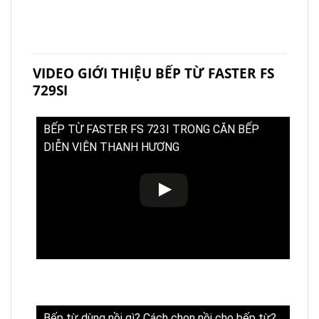
VIDEO GIỚI THIỆU BẾP TỪ FASTER FS
729SI
BẾP TỪ FASTER FS 723I TRONG CĂN BẾP
DIỄN VIÊN THANH HƯƠNG
Bếp từ dùng nồi gì? Cách chọn nồi cho bếp từ?