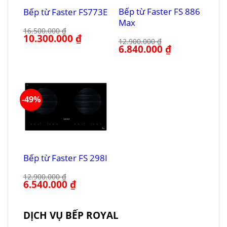
Bếp từ Faster FS 886
Bếp từ Faster FS773E
Max
16.500.000
₫
Giá
10.300.000
₫
Giá
12.900.000
₫
gốc
hiện
Giá
6.840.000
₫
Giá
là:
tại
gốc
hiện
16.500.000 ₫.
là:
là:
tại
10.300.000 ₫.
12.900.000 ₫.
là:
6.840.000 ₫.
-49%
Bếp từ Faster FS 298I
12.900.000
₫
Giá
6.540.000
₫
Giá
gốc
hiện
là:
tại
12.900.000 ₫.
là:
6.540.000 ₫.
DỊCH VỤ BẾP ROYAL