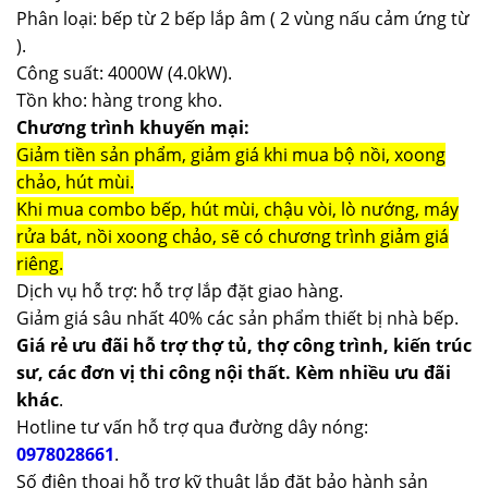
Phân loại: bếp từ 2 bếp lắp âm ( 2 vùng nấu cảm ứng từ
).
Công suất: 4000W (4.0kW).
Tồn kho: hàng trong kho.
Chương trình khuyến mại:
Giảm tiền sản phẩm, giảm giá khi mua bộ nồi, xoong
chảo, hút mùi.
Khi mua combo bếp, hút mùi, chậu vòi, lò nướng, máy
rửa bát, nồi xoong chảo, sẽ có chương trình giảm giá
riêng.
Dịch vụ hỗ trợ: hỗ trợ lắp đặt giao hàng.
Giảm giá sâu nhất 40% các sản phẩm thiết bị nhà bếp.
Giá rẻ ưu đãi hỗ trợ thợ tủ, thợ công trình, kiến trúc
sư, các đơn vị thi công nội thất. Kèm nhiều ưu đãi
khác
.
Hotline tư vấn hỗ trợ qua đường dây nóng:
0978028661
.
Số điện thoại hỗ trợ kỹ thuật lắp đặt bảo hành sản