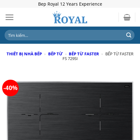
Skip
Bep Royal 12 Years Experience
to
content
Tìm
kiếm:
THIẾT BỊ NHÀ BẾP
»
BẾP TỪ
»
BẾP TỪ FASTER
»
BẾP TỪ FASTER
FS 729SI
-40%