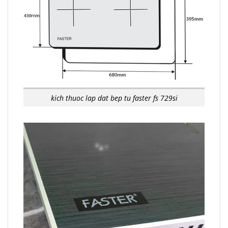
kich thuoc lap dat bep tu faster fs 729si