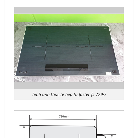
hinh anh thuc te bep tu faster fs 729si