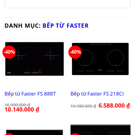
DANH MỤC:
BẾP TỪ FASTER
-40%
-40%
Bếp từ Faster FS 888T
Bếp từ Faster FS 218CI
Giá
6.588.000
₫
Gi
16.900.000
₫
10.980.000
₫
Giá
10.140.000
₫
Giá
gốc
hi
gốc
hiện
là:
tại
là:
tại
10.980.000 ₫.
là:
16.900.000 ₫.
là:
6.
10.140.000 ₫.