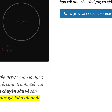
hợp với nhu cầu sử dụng và giá
GỌI NGAY: 0353911868
BẾP ROYAL luôn là đại lý
rẻ, cạnh tranh. Đến với
n chuyên sâu
về sản
mức giá luôn tốt nhất
.