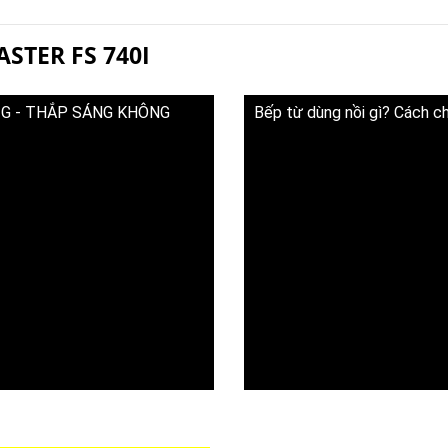
ASTER FS 740I
1G - THẮP SÁNG KHÔNG
Bếp từ dùng nồi gì? Cách c