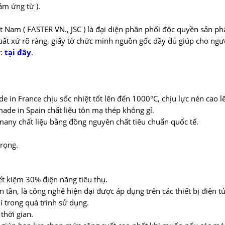
ảm ứng từ ).
t Nam ( FASTER VN., JSC ) là đại diện phân phối độc quyền sản ph
uất xứ rõ ràng, giấy tờ chức minh nguồn gốc đầy đủ giúp cho ng
r:
tại đây
.
 in France chịu sốc nhiệt tốt lên đến 1000°C, chịu lực nén cao l
de in Spain chất liệu tôn mạ thép không gỉ.
ny chất liệu bằng đồng nguyên chất tiêu chuẩn quốc tế.
trọng.
ết kiệm 30% điện năng tiêu thụ.
n tần, là công nghệ hiện đại được áp dụng trên các thiết bị điện 
í trong quá trình sử dụng.
thời gian.