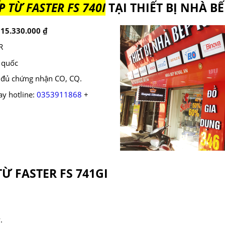
P TỪ FASTER FS 740I
TẠI THIẾT BỊ NHÀ B
n
15.330.000
₫
R
n quốc
 đủ chứng nhận CO, CQ.
ay hotline:
0353911868
+
Ừ FASTER FS 741GI
.