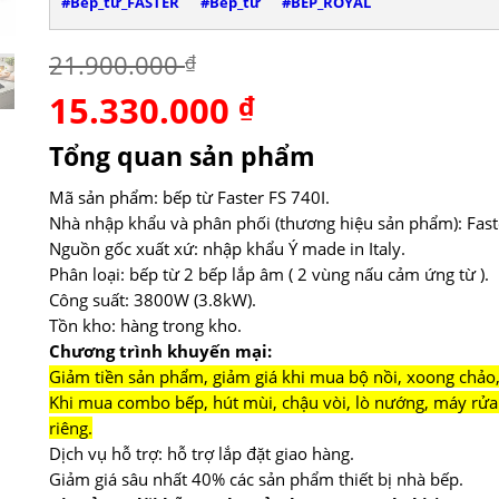
#Bếp_từ_FASTER
#Bếp_từ
#BẾP_ROYAL
21.900.000
₫
15.330.000
Giá
₫
Giá
gốc
hiện
là:
tại
Tổng quan sản phẩm
21.900.000 ₫.
là:
15.330.000 ₫.
Mã sản phẩm: bếp từ Faster FS 740I.
Nhà nhập khẩu và phân phối (thương hiệu sản phẩm): Fast
Nguồn gốc xuất xứ: nhập khẩu Ý made in Italy.
Phân loại: bếp từ 2 bếp lắp âm ( 2 vùng nấu cảm ứng từ ).
Công suất: 3800W (3.8kW).
Tồn kho: hàng trong kho.
Chương trình khuyến mại:
Giảm tiền sản phẩm, giảm giá khi mua bộ nồi, xoong chảo,
Khi mua combo bếp, hút mùi, chậu vòi, lò nướng, máy rửa 
riêng.
Dịch vụ hỗ trợ: hỗ trợ lắp đặt giao hàng.
Giảm giá sâu nhất 40% các sản phẩm thiết bị nhà bếp.