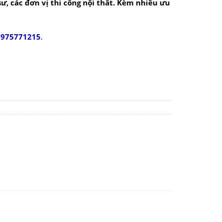
 sư, các đơn vị thi công nội thất. Kèm nhiều ưu
0975771215
.