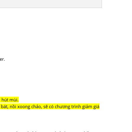
er.
 hút mùi.
bát, nồi xoong chảo, sẽ có chương trình giảm giá