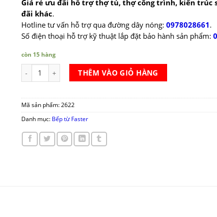
Giá rẻ ưu đãi hỗ trợ thợ tủ, thợ công trình, kiến trúc
đãi khác
.
Hotline tư vấn hỗ trợ qua đường dây nóng:
0978028661
.
Số điện thoại hỗ trợ kỹ thuật lắp đặt bảo hành sản phẩm:
còn 15 hàng
Bếp từ Faster FS 740I số lượng
THÊM VÀO GIỎ HÀNG
Mã sản phẩm:
2622
Danh mục:
Bếp từ Faster