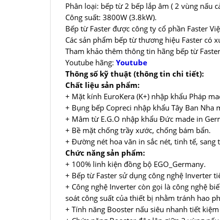
Phân loại: bếp từ 2 bếp lắp âm ( 2 vùng nấu c
Công suất: 3800W (3.8kW).
Bếp từ Faster được công ty cổ phần Faster Việ
Các sản phẩm bếp từ thương hiệu Faster có x
Tham khảo thêm thông tin hãng bếp từ Faste
Youtube hãng:
Youtube
Thông số kỹ thuật (thông tin chi tiết):
Chất liệu sản phẩm:
+ Mặt kính EuroKera (K+) nhập khẩu Pháp made
+ Bụng bếp Copreci nhập khẩu Tây Ban Nha ma
+ Mâm từ E.G.O nhập khẩu Đức made in Germa
+ Bề mặt chống trầy xước, chống bám bẩn.
+ Đường nét hoa văn in sắc nét, tinh tế, sang 
Chức năng sản phẩm:
+ 100% linh kiện đồng bộ EGO_Germany.
+ Bếp từ Faster sử dụng công nghệ Inverter ti
+ Công nghệ Inverter còn gọi là công nghệ biế
soát công suất của thiết bị nhằm tránh hao ph
+ Tính năng Booster nấu siêu nhanh tiết kiệm 