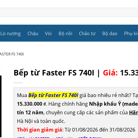
Lò nướng
Chậu
Vòi
Bộ nồi
Chảo từ
Bộ dao
Phụ ki
ASTER FS 740I
Bếp từ Faster FS 740I |
Giá:
15.3
Mua
Bếp từ Faster FS 740I
giá bao nhiêu rẻ nhất? 
15.330.000
. Hàng chính hãng
Nhập khẩu Ý (made i
₫
tín 12 năm
, chuyên cung cấp các sản phẩm của
Hãn
Hà Nội và toàn quốc.
Thời gian giảm giá
: Từ 01/08/2026 đến 31/08/2026