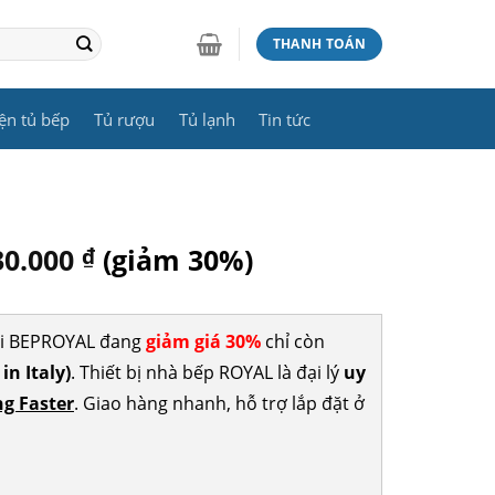
THANH TOÁN
ện tủ bếp
Tủ rượu
Tủ lạnh
Tin tức
30.000
₫
(giảm 30%)
Tại BEPROYAL đang
giảm giá 30%
chỉ còn
n Italy)
. Thiết bị nhà bếp ROYAL là đại lý
uy
g Faster
. Giao hàng nhanh, hỗ trợ lắp đặt ở