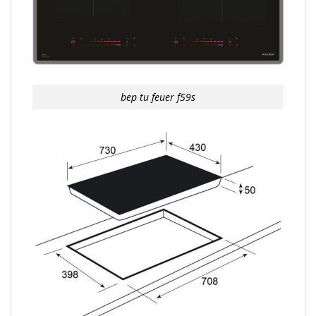
bep tu feuer f59s