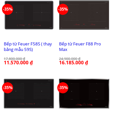
-35%
-35%
Bếp từ Feuer F58S ( thay
Bếp từ Feuer F88 Pro
bằng mẫu 59S)
Max
17.800.000
₫
24.900.000
₫
Giá
11.570.000
₫
Giá
Giá
16.185.000
₫
Giá
gốc
hiện
gốc
hiện
là:
tại
là:
tại
17.800.000 ₫.
là:
24.900.000 ₫.
là:
11.570.000 ₫.
16.185.000 ₫.
-35%
-35%