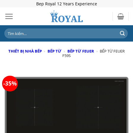
Skip
Bep Royal 12 Years Experience
to
content
Tìm
kiếm:
THIẾT BỊ NHÀ BẾP
»
BẾP TỪ
»
BẾP TỪ FEUER
»
BẾP TỪ FEUER
F59S
-35%