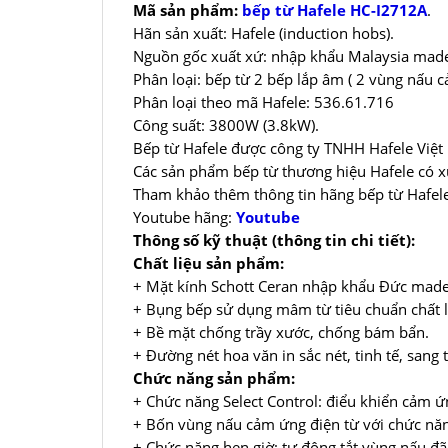
Mã sản phẩm:
bếp từ Hafele HC-I2712A
.
Hãn sản xuất: Hafele (induction hobs).
Nguồn gốc xuất xứ: nhập khẩu Malaysia made
Phân loại: bếp từ 2 bếp lắp âm ( 2 vùng nấu c
Phân loại theo mã Hafele: 536.61.716
Công suất: 3800W (3.8kW).
Bếp từ Hafele được công ty TNHH Hafele Việt
Các sản phẩm bếp từ thương hiệu Hafele có x
Tham khảo thêm thông tin hãng bếp từ Hafel
Youtube hãng:
Youtube
Thông số kỹ thuật (thông tin chi tiết):
Chất liệu sản phẩm:
+ Mặt kính Schott Ceran nhập khẩu Đức made i
+ Bụng bếp sử dụng mâm từ tiêu chuẩn chất lư
+ Bề mặt chống trầy xước, chống bám bẩn.
+ Đường nét hoa văn in sắc nét, tinh tế, sang 
Chức năng sản phẩm:
+ Chức năng Select Control: điểu khiển cảm ứn
+ Bốn vùng nấu cảm ứng điện từ với chức năn
+ Chức năng hẹn giờ: tự động tắt vùng nấu đã 