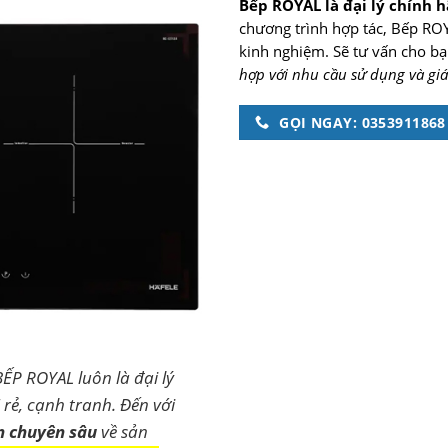
Bếp ROYAL là đại lý chính h
chương trình hợp tác, Bếp ROYA
kinh nghiệm. Sẽ tư vấn cho b
hợp với nhu cầu sử dụng và giá
GỌI NGAY: 0353911868
BẾP ROYAL luôn là đại lý
rẻ, cạnh tranh. Đến với
n chuyên sâu
về sản