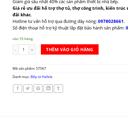
Giảm giá sâu nhất 40% các sản phẩm thiết bị nhà bếp.
Giá rẻ ưu đãi hỗ trợ thợ tủ, thợ công trình, kiến trúc
đãi khác
.
Hotline tư vấn hỗ trợ qua đường dây nóng:
0978028661
.
Số điện thoại hỗ trợ kỹ thuật lắp đặt bảo hành sản phẩm:
còn 15 hàng
Bếp từ Hafele HC-I2712A số lượng
THÊM VÀO GIỎ HÀNG
Mã sản phẩm:
57567
Danh mục:
Bếp từ Hafele