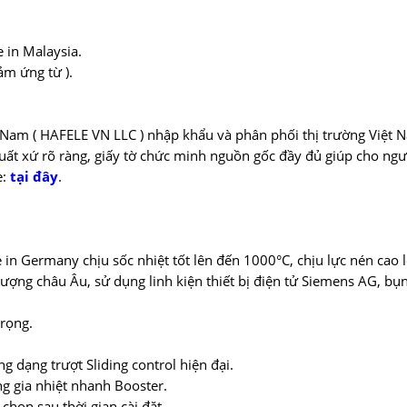
 in Malaysia.
ảm ứng từ ).
 Nam ( HAFELE VN LLC ) nhập khẩu và phân phối thị trường Việt 
uất xứ rõ ràng, giấy tờ chức minh nguồn gốc đầy đủ giúp cho ng
e:
tại đây
.
n Germany chịu sốc nhiệt tốt lên đến 1000°C, chịu lực nén cao 
ợng châu Âu, sử dụng linh kiện thiết bị điện tử Siemens AG, bụ
trọng.
g dạng trượt Sliding control hiện đại.
g gia nhiệt nhanh Booster.
chọn sau thời gian cài đặt.