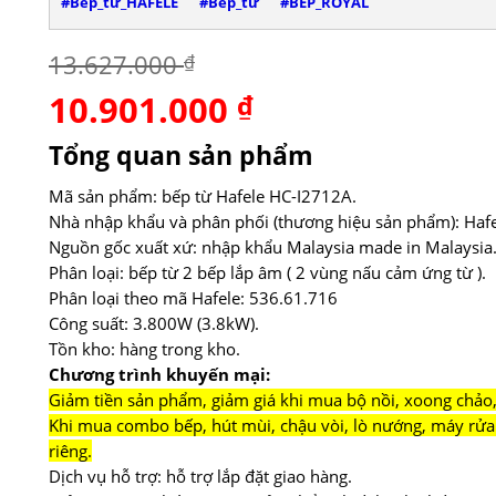
#Bếp_từ_HAFELE
#Bếp_từ
#BẾP_ROYAL
13.627.000
₫
10.901.000
Giá
₫
Giá
gốc
hiện
là:
tại
Tổng quan sản phẩm
13.627.000 ₫.
là:
10.901.000 ₫.
Mã sản phẩm: bếp từ Hafele HC-I2712A.
Nhà nhập khẩu và phân phối (thương hiệu sản phẩm): Hafe
Nguồn gốc xuất xứ: nhập khẩu Malaysia made in Malaysia
Phân loại: bếp từ 2 bếp lắp âm ( 2 vùng nấu cảm ứng từ ).
Phân loại theo mã Hafele: 536.61.716
Công suất: 3.800W (3.8kW).
Tồn kho: hàng trong kho.
Chương trình khuyến mại:
Giảm tiền sản phẩm, giảm giá khi mua bộ nồi, xoong chảo,
Khi mua combo bếp, hút mùi, chậu vòi, lò nướng, máy rửa 
riêng.
Dịch vụ hỗ trợ: hỗ trợ lắp đặt giao hàng.