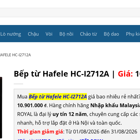
Lò nướng
Chậu
Vòi
Bộ nồi
Chảo từ
Bộ dao
Phụ ki
HAFELE HC-I2712A
Bếp từ Hafele HC-I2712A |
Giá:
1
Mua
Bếp từ Hafele HC-I2712A
giá bao nhiêu rẻ nhấ
10.901.000
. Hàng chính hãng
Nhập khẩu Malaysia
₫
ROYAL là đại lý
uy tín 12 năm
, chuyên cung cấp cá
nhanh, hỗ trợ lắp đặt ở Hà Nội và toàn quốc.
Thời gian giảm giá
: Từ 01/08/2026 đến 31/08/2026