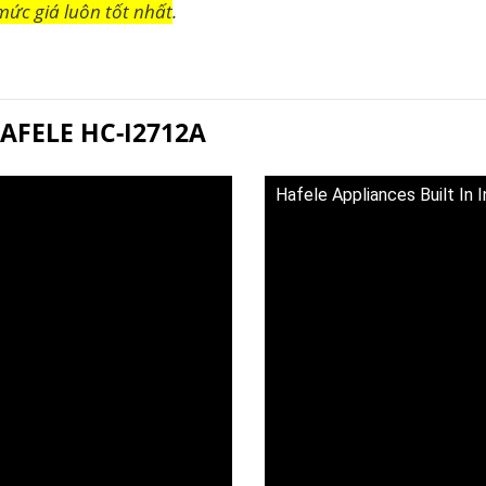
mức giá luôn tốt nhất
.
HAFELE HC-I2712A
Hafele Appliances Built In 