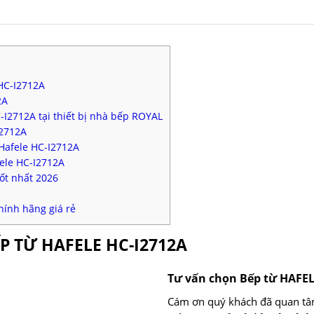
HC-I2712A
2A
-I2712A tại thiết bị nhà bếp ROYAL
I2712A
 Hafele HC-I2712A
ele HC-I2712A
ốt nhất 2026
hính hãng giá rẻ
ẾP TỪ HAFELE HC-I2712A
Tư vấn chọn Bếp từ HAFE
Cám ơn quý khách đã quan tâ