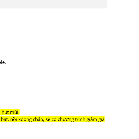
le.
.
 hút mùi.
bát, nồi xoong chảo, sẽ có chương trình giảm giá