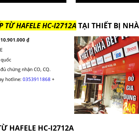
P TỪ HAFELE HC-I2712A
TẠI THIẾT BỊ NH
n
10.901.000
₫
LE
n quốc
 đủ chứng nhận CO, CQ.
ay hotline:
0353911868
+
Ừ HAFELE HC-I2712A