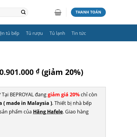
THANH TOÁN
ện tủ bếp
Tủ rượu
Tủ lạnh
Tin tức
0.901.000
₫
(giảm 20%)
t? Tại BEPROYAL đang
giảm giá 20%
chỉ còn
 ( made in Malaysia )
. Thiết bị nhà bếp
c sản phẩm của
Hãng Hafele
. Giao hàng