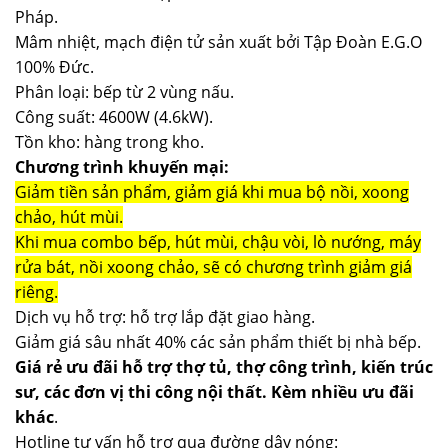
Pháp.
Mâm nhiệt, mạch điện tử sản xuất bởi Tập Đoàn E.G.O
100% Đức.
Phân loại: bếp từ 2 vùng nấu.
Công suất: 4600W (4.6kW).
Tồn kho: hàng trong kho.
Chương trình khuyến mại:
Giảm tiền sản phẩm, giảm giá khi mua bộ nồi, xoong
chảo, hút mùi.
Khi mua combo bếp, hút mùi, chậu vòi, lò nướng, máy
rửa bát, nồi xoong chảo, sẽ có chương trình giảm giá
riêng.
Dịch vụ hỗ trợ: hỗ trợ lắp đặt giao hàng.
Giảm giá sâu nhất 40% các sản phẩm thiết bị nhà bếp.
Giá rẻ ưu đãi hỗ trợ thợ tủ, thợ công trình, kiến trúc
sư, các đơn vị thi công nội thất. Kèm nhiều ưu đãi
khác
.
Hotline tư vấn hỗ trợ qua đường dây nóng: