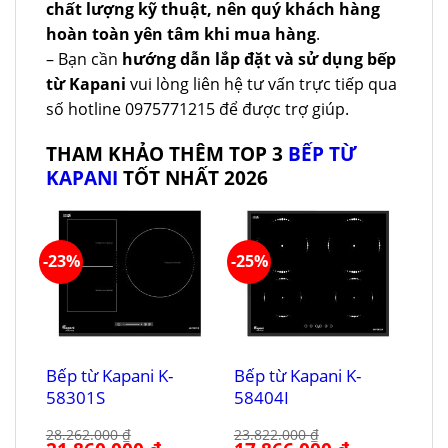
chất lượng kỹ thuật, nên quý khách hàng
hoàn toàn yên tâm khi mua hàng
.
– Bạn cần
hướng dẫn lắp đặt và sử dụng bếp
từ Kapani
vui lòng liên hệ tư vấn trực tiếp qua
số hotline 0975771215 để được trợ giúp.
THAM KHẢO THÊM TOP 3
BẾP TỪ
KAPANI
TỐT NHẤT 2026
-23%
-25%
Bếp từ Kapani K-
Bếp từ Kapani K-
58301S
58404I
28.262.000
₫
23.822.000
₫
Giá
Giá
Giá
Giá