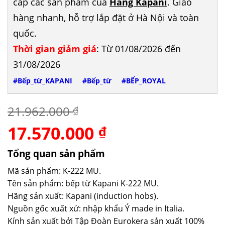
cấp các sản phẩm của
Hãng Kapani
. Giao
hàng nhanh, hỗ trợ lắp đặt ở Hà Nội và toàn
quốc.
Thời gian giảm giá
: Từ 01/08/2026 đến
31/08/2026
#Bếp_từ_KAPANI
#Bếp_từ
#BẾP_ROYAL
21.962.000
₫
17.570.000
Giá
Giá
₫
gốc
hiện
là:
tại
Tổng quan sản phẩm
21.962.000 ₫.
là:
Mã sản phẩm: K-222 MU.
17.570.000 ₫.
Tên sản phẩm: bếp từ Kapani K-222 MU.
Hãng sản xuất: Kapani (induction hobs).
Nguồn gốc xuất xứ: nhập khẩu Ý made in Italia.
Kính sản xuất bởi Tập Đoàn Eurokera sản xuất 100%