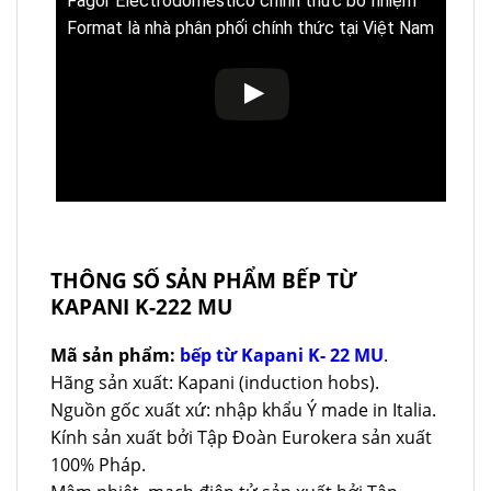
Fagor Electrodomestico chính thức bổ nhiệm
Format là nhà phân phối chính thức tại Việt Nam
THÔNG SỐ SẢN PHẨM BẾP TỪ
KAPANI K-222 MU
Mã sản phẩm:
bếp từ Kapani K- 22 MU
.
Hãng sản xuất: Kapani (induction hobs).
Nguồn gốc xuất xứ: nhập khẩu Ý made in Italia.
Kính sản xuất bởi Tập Đoàn Eurokera sản xuất
100% Pháp.