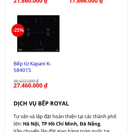
21.860.000
₫
17.866.000
₫
gốc
hiện
gốc
hiện
là:
tại
là:
tại
28.262.000 ₫.
là:
23.822.000 ₫.
là:
21.860.000 ₫.
17.866.000 ₫.
-25%
Bếp từ Kapani K-
58401S
36.622.000
₫
Giá
27.460.000
₫
Giá
gốc
hiện
là:
tại
36.622.000 ₫.
là:
27.460.000 ₫.
DỊCH VỤ BẾP ROYAL
Tư vấn và lắp đặt hoàn thiện tại các thành phố
lớn:
Hà Nội, TP Hồ Chí Minh, Đà Nẵng
.
Vận chuyển lắp đặt giao hàng toàn quốc tại