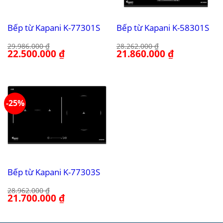
Bếp từ Kapani K-77301S
Bếp từ Kapani K-58301S
29.986.000
₫
28.262.000
₫
Giá
22.500.000
₫
Giá
Giá
21.860.000
₫
Giá
gốc
hiện
gốc
hiện
là:
tại
là:
tại
29.986.000 ₫.
là:
28.262.000 ₫.
là:
22.500.000 ₫.
21.860.000 ₫.
-25%
Bếp từ Kapani K-77303S
28.962.000
₫
Giá
21.700.000
₫
Giá
gốc
hiện
là:
tại
28.962.000 ₫.
là:
21.700.000 ₫.