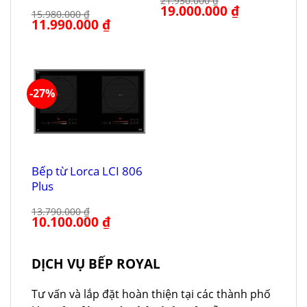
21.930.000
₫
Giá
19.000.000
₫
Giá
15.980.000
₫
gốc
hiện
Giá
11.990.000
₫
Giá
là:
tại
gốc
hiện
21.930.000 ₫.
là:
là:
tại
19.000.000 ₫.
15.980.000 ₫.
là:
11.990.000 ₫.
-27%
Bếp từ Lorca LCI 806
Plus
13.790.000
₫
Giá
10.100.000
₫
Giá
gốc
hiện
là:
tại
13.790.000 ₫.
là:
10.100.000 ₫.
DỊCH VỤ BẾP ROYAL
Tư vấn và lắp đặt hoàn thiện tại các thành phố