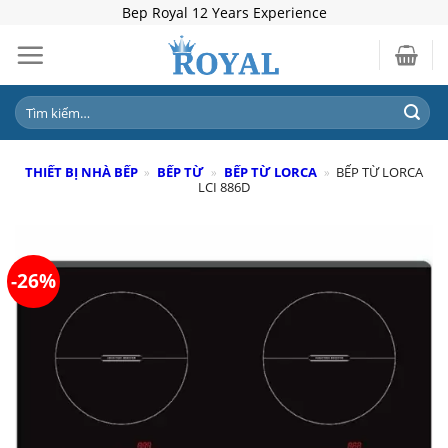
Skip
Bep Royal 12 Years Experience
to
content
Tìm
kiếm:
THIẾT BỊ NHÀ BẾP
»
BẾP TỪ
»
BẾP TỪ LORCA
»
BẾP TỪ LORCA
LCI 886D
-26%