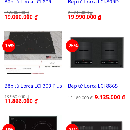
Bếp từ Lorca LCI 809
Bếp từ Lorca LCI-809D
21.930.000
₫
26.240.000
₫
Giá
19.000.000
₫
Giá
Giá
19.990.000
₫
Giá
gốc
hiện
gốc
hiện
là:
tại
là:
tại
21.930.000 ₫.
là:
26.240.000 ₫.
là:
19.000.000 ₫.
19.990.000 ₫.
-15%
-25%
Bếp từ Lorca LCI 309 Plus
Bếp từ Lorca LCI 886S
Giá
9.135.000
₫
Gi
13.960.000
₫
12.180.000
₫
Giá
11.866.000
₫
Giá
gốc
hi
gốc
hiện
là:
tại
là:
tại
12.180.000 ₫.
là:
13.960.000 ₫.
là:
9.
11.866.000 ₫.