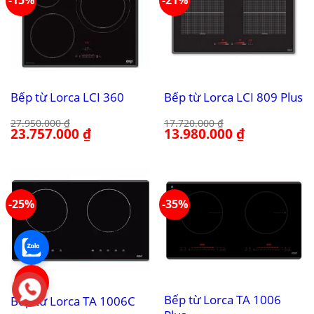
-15%
-21%
Bếp từ Lorca LCI 360
Bếp từ Lorca LCI 809 Plus
27.950.000
₫
17.720.000
₫
Giá
23.757.000
₫
Giá
Giá
13.980.000
₫
Giá
gốc
hiện
gốc
hiện
là:
tại
là:
tại
27.950.000 ₫.
là:
17.720.000 ₫.
là:
23.757.000 ₫.
13.980.000 ₫.
-25%
-35%
Bếp từ Lorca TA 1006
Bếp từ Lorca TA 1006C