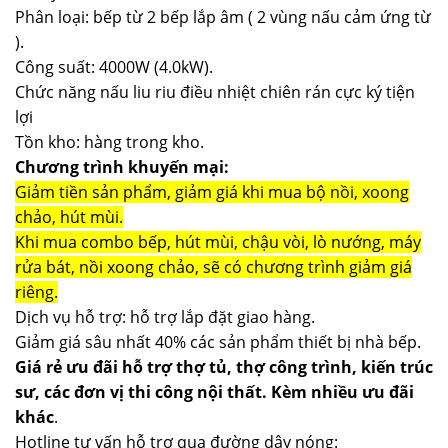
Phân loại: bếp từ 2 bếp lắp âm ( 2 vùng nấu cảm ứng từ
).
Công suất: 4000W (4.0kW).
Chức năng nấu liu riu điều nhiệt chiên rán cực ký tiện
lợi
Tồn kho: hàng trong kho.
Chương trình khuyến mại:
Giảm tiền sản phẩm, giảm giá khi mua bộ nồi, xoong
chảo, hút mùi.
Khi mua combo bếp, hút mùi, chậu vòi, lò nướng, máy
rửa bát, nồi xoong chảo, sẽ có chương trình giảm giá
riêng.
Dịch vụ hỗ trợ: hỗ trợ lắp đặt giao hàng.
Giảm giá sâu nhất 40% các sản phẩm thiết bị nhà bếp.
Giá rẻ ưu đãi hỗ trợ thợ tủ, thợ công trình, kiến trúc
sư, các đơn vị thi công nội thất. Kèm nhiều ưu đãi
khác
.
Hotline tư vấn hỗ trợ qua đường dây nóng: