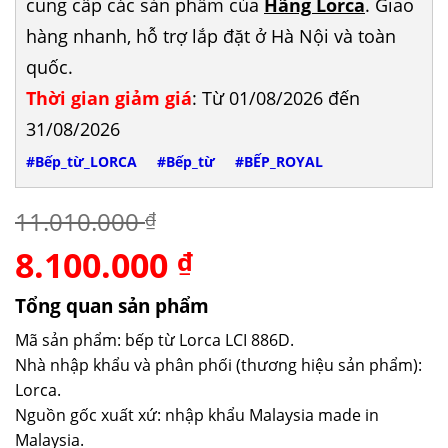
cung cấp các sản phẩm của
Hãng Lorca
. Giao
hàng nhanh, hỗ trợ lắp đặt ở Hà Nội và toàn
quốc.
Thời gian giảm giá
: Từ 01/08/2026 đến
31/08/2026
#Bếp_từ_LORCA
#Bếp_từ
#BẾP_ROYAL
11.010.000
₫
8.100.000
Giá
Giá
₫
gốc
hiện
là:
tại
Tổng quan sản phẩm
11.010.000 ₫.
là:
Mã sản phẩm: bếp từ Lorca LCI 886D.
8.100.000 ₫.
Nhà nhập khẩu và phân phối (thương hiệu sản phẩm):
Lorca.
Nguồn gốc xuất xứ: nhập khẩu Malaysia made in
Malaysia.