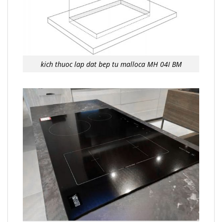
kich thuoc lap dat bep tu malloca MH 04I BM