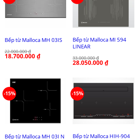
Bếp từ Malloca MI 594
Bếp từ Malloca MH 03IS
LINEAR
22.000.000
₫
Giá
18.700.000
₫
Giá
33.000.000
₫
gốc
hiện
Giá
28.050.000
₫
Giá
là:
tại
gốc
hiện
22.000.000 ₫.
là:
là:
tại
18.700.000 ₫.
33.000.000 ₫.
là:
28.050.000 ₫.
-15%
-15%
Bếp từ Malloca HIH-904
Bếp từ Malloca MH 03I N