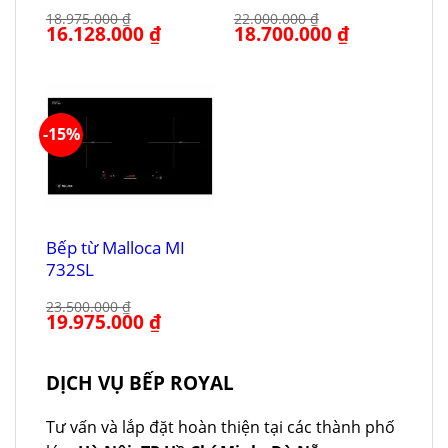
18.975.000
₫
22.000.000
₫
Giá
16.128.000
₫
Giá
Giá
18.700.000
₫
Giá
gốc
hiện
gốc
hiện
là:
tại
là:
tại
18.975.000 ₫.
là:
22.000.000 ₫.
là:
16.128.000 ₫.
18.700.000 ₫.
-15%
Bếp từ Malloca MI
732SL
23.500.000
₫
Giá
19.975.000
₫
Giá
gốc
hiện
là:
tại
23.500.000 ₫.
là:
19.975.000 ₫.
DỊCH VỤ BẾP ROYAL
Tư vấn và lắp đặt hoàn thiện tại các thành phố