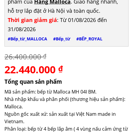
phẩm của
Hãng Malloca
. Giao hàng nhanh,
hỗ trợ lắp đặt ở Hà Nội và toàn quốc.
Thời gian giảm giá
: Từ 01/08/2026 đến
31/08/2026
#Bếp_từ_MALLOCA
#Bếp_từ
#BẾP_ROYAL
26.400.000
₫
22.440.000
Giá
Giá
₫
gốc
hiện
là:
tại
Tổng quan sản phẩm
26.400.000 ₫.
là:
Mã sản phẩm: bếp từ Malloca MH 04I BM.
22.440.000 ₫.
Nhà nhập khẩu và phân phối (thương hiệu sản phẩm):
Malloca.
Nguồn gốc xuất xứ: sản xuất tại Việt Nam made in
Vietnam.
Phân loại: bếp từ 4 bếp lắp âm ( 4 vùng nấu cảm ứng từ