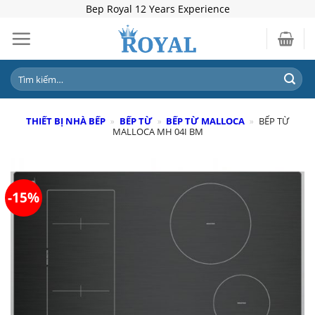
Skip
Bep Royal 12 Years Experience
to
content
Tìm
kiếm:
THIẾT BỊ NHÀ BẾP
»
BẾP TỪ
»
BẾP TỪ MALLOCA
»
BẾP TỪ
MALLOCA MH 04I BM
-15%