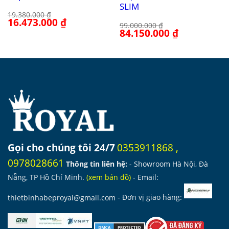
SLIM
19.380.000
₫
Giá
16.473.000
₫
Giá
99.000.000
₫
gốc
hiện
Giá
84.150.000
₫
Giá
là:
tại
gốc
hiện
19.380.000 ₫.
là:
là:
tại
16.473.000 ₫.
99.000.000 ₫.
là:
84.150.000 ₫.
Gọi cho chúng tôi 24/7
0353911868
,
0978028661
Thông tin liên hệ:
- Showroom Hà Nội, Đà
Nẵng, TP Hồ Chí Minh.
(
xem bản đồ
)
- Email:
thietbinhabeproyal@gmail.com
- Đơn vị giao hàng: