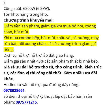
).
Công suất: 6800W (6.8kW).
Tồn kho: hàng trong kho.
Chương trình khuyến mại:
Giảm tiền sản phẩm, giảm giá khi mua bộ nồi, xoong
chảo, hút mùi.
Khi mua combo bếp, hút mùi, chậu vòi, lò nướng, máy
rửa bát, nồi xoong chảo, sẽ có chương trình giảm giá
riêng.
Dịch vụ hỗ trợ: hỗ trợ lắp đặt giao hàng.
Giảm giá sâu nhất 40% các sản phẩm thiết bị nhà bếp.
Giá rẻ ưu đãi hỗ trợ thợ tủ, thợ công trình, kiến trúc
sư, các đơn vị thi công nội thất. Kèm nhiều ưu đãi
khác
.
Hotline tư vấn hỗ trợ qua đường dây nóng:
0978028661
.
Số điện thoại hỗ trợ kỹ thuật lắp đặt bảo hành sản
phẩm:
0975771215
.