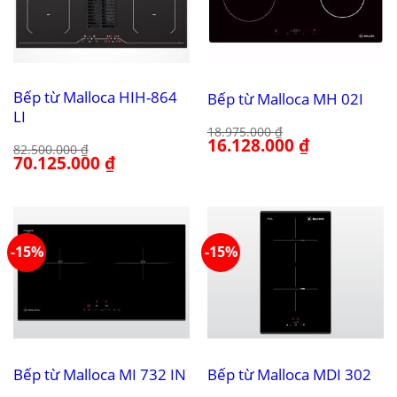
Bếp từ Malloca HIH-864
Bếp từ Malloca MH 02I
LI
18.975.000
₫
Giá
16.128.000
₫
Giá
82.500.000
₫
gốc
hiện
Giá
70.125.000
₫
Giá
là:
tại
gốc
hiện
18.975.000 ₫.
là:
là:
tại
16.128.000 ₫.
82.500.000 ₫.
là:
70.125.000 ₫.
-15%
-15%
Bếp từ Malloca MI 732 IN
Bếp từ Malloca MDI 302