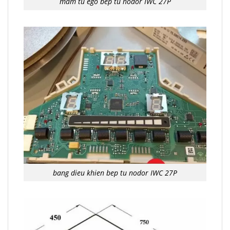
mam tu ego bep tu nodor IWC 27P
bang dieu khien bep tu nodor IWC 27P