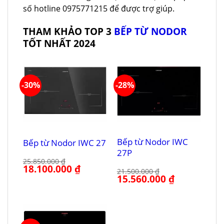
số hotline 0975771215 để được trợ giúp.
THAM KHẢO TOP 3
BẾP TỪ NODOR
TỐT NHẤT 2024
-30%
-28%
Bếp từ Nodor IWC
Bếp từ Nodor IWC 27
27P
25.850.000
₫
Giá
18.100.000
₫
Giá
21.500.000
₫
gốc
hiện
Giá
15.560.000
₫
Giá
là:
tại
gốc
hiện
25.850.000 ₫.
là:
là:
tại
18.100.000 ₫.
21.500.000 ₫.
là:
15.560.000 ₫.