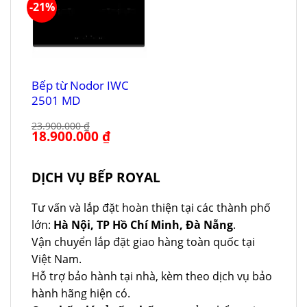
-21%
Bếp từ Nodor IWC
2501 MD
23.900.000
₫
Giá
18.900.000
₫
Giá
gốc
hiện
là:
tại
23.900.000 ₫.
là:
18.900.000 ₫.
DỊCH VỤ BẾP ROYAL
Tư vấn và lắp đặt hoàn thiện tại các thành phố
lớn:
Hà Nội, TP Hồ Chí Minh, Đà Nẵng
.
Vận chuyển lắp đặt giao hàng toàn quốc tại
Việt Nam.
Hỗ trợ bảo hành tại nhà, kèm theo dịch vụ bảo
hành hãng hiện có.