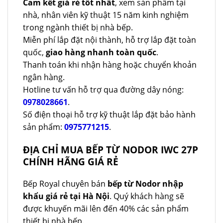
Cam kết giá rẻ tốt nhất
, xem sản phẩm tại
nhà, nhân viên kỹ thuật 15 năm kinh nghiệm
trong ngành thiết bị nhà bếp.
Miễn phí lắp đặt nội thành, hỗ trợ lắp đặt toàn
quốc,
giao hàng nhanh toàn quốc
.
Thanh toán khi nhận hàng hoặc chuyển khoản
ngân hàng.
Hotline tư vấn hỗ trợ qua đường dây nóng:
0978028661
.
Số điện thoại hỗ trợ kỹ thuật lắp đặt bảo hành
sản phẩm:
0975771215
.
ĐỊA CHỈ MUA BẾP TỪ NODOR IWC 27P
CHÍNH HÃNG GIÁ RẺ
Bếp Royal chuyên bán
bếp từ Nodor nhập
khẩu giá rẻ tại Hà Nội
. Quý khách hàng sẽ
được khuyến mãi lên đến 40% các sản phẩm
thiết bị nhà bếp.