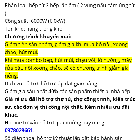
Phân loại: bếp từ 2 bếp lắp âm ( 2 vùng nấu cảm ứng từ
).
Công suất: 6000W (6.0kW).
Tồn kho: hàng trong kho.
Chương trình khuyến mại:
Giảm tiền sản phẩm, giảm giá khi mua bộ nồi, xoong
chảo, hút mùi.
Khi mua combo bếp, hút mùi, chậu vòi, lò nướng, máy
rửa bát, nồi xoong chảo, sẽ có chương trình giảm giá
riêng.
Dịch vụ hỗ trợ: hỗ trợ lắp đặt giao hàng.
Giảm giá sâu nhất 40% các sản phẩm thiết bị nhà bếp.
Giá rẻ ưu đãi hỗ trợ thợ tủ, thợ công trình, kiến trúc
sư, các đơn vị thi công nội thất. Kèm nhiều ưu đãi
khác
.
Hotline tư vấn hỗ trợ qua đường dây nóng:
0978028661
.
Số điện thoại hỗ trợ kỹ thuật lắp đặt bảo hành sản