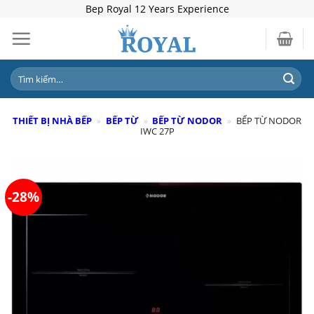
Skip
Bep Royal 12 Years Experience
to
content
Tìm
kiếm:
THIẾT BỊ NHÀ BẾP
»
BẾP TỪ
»
BẾP TỪ NODOR
»
BẾP TỪ NODOR
IWC 27P
-28%