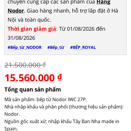
chuyên cung cấp các sản phẩm của
Hãng
Nodor
. Giao hàng nhanh, hỗ trợ lắp đặt ở Hà
Nội và toàn quốc.
Thời gian giảm giá
: Từ 01/08/2026 đến
31/08/2026
#Bếp_từ_NODOR
#Bếp_từ
#BẾP_ROYAL
21.500.000
₫
15.560.000
Giá
Giá
₫
gốc
hiện
là:
tại
Tổng quan sản phẩm
21.500.000 ₫.
là:
Mã sản phẩm: bếp từ Nodor IWC 27P.
15.560.000 ₫.
Nhà nhập khẩu và phân phối (thương hiệu sản phẩm):
Nodor.
Nguồn gốc xuất xứ: nhập khẩu Tây Ban Nha made in
Spain.