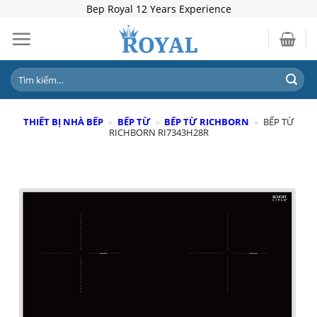
Skip
Bep Royal 12 Years Experience
to
content
Tìm
kiếm:
THIẾT BỊ NHÀ BẾP
»
BẾP TỪ
»
BẾP TỪ RICHBORN
»
BẾP TỪ
RICHBORN RI7343H28R