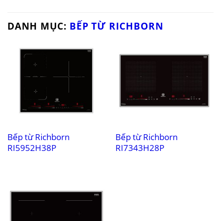
DANH MỤC:
BẾP TỪ RICHBORN
Bếp từ Richborn
Bếp từ Richborn
RI5952H38P
RI7343H28P