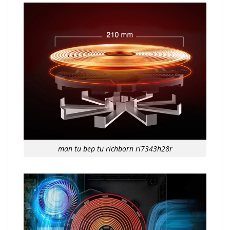
man tu bep tu richborn ri7343h28r