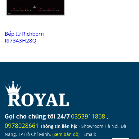
Bếp từ Richborn
RI7343H28Q
Gọi cho chúng tôi 24/7
0353911868
,
0978028661
Thông tin liên hệ:
- Showroom Hà Nội, Đà
Nẵng, TP Hồ Chí Minh.
(
xem bản đồ
)
- Email: