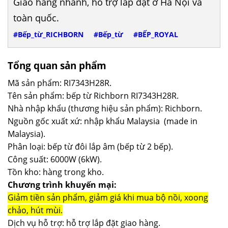
Giao hàng nhanh, hỗ trợ lắp đặt ở Hà Nội và
toàn quốc.
#Bếp_từ_RICHBORN
#Bếp_từ
#BẾP_ROYAL
Tổng quan sản phẩm
Mã sản phẩm: RI7343H28R.
Tên sản phẩm: bếp từ Richborn RI7343H28R.
Nhà nhập khẩu (thương hiệu sản phẩm): Richborn.
Nguồn gốc xuất xứ: nhập khẩu Malaysia (made in
Malaysia).
Phân loại: bếp từ đôi lắp âm (bếp từ 2 bếp).
Công suất: 6000W (6kW).
Tồn kho: hàng trong kho.
Chương trình khuyến mại:
Giảm tiền sản phẩm, giảm giá khi mua bộ nồi, xoong
chảo, hút mùi.
Dịch vụ hỗ trợ: hỗ trợ lắp đặt giao hàng.