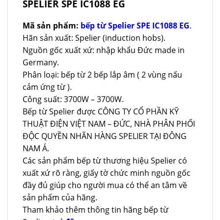
SPELIER SPE IC1088 EG
Mã sản phẩm:
bếp từ Spelier SPE IC1088 EG
.
Hãn sản xuất: Spelier (induction hobs).
Nguồn gốc xuất xứ: nhập khẩu Đức made in
Germany.
Phân loại: bếp từ 2 bếp lắp âm ( 2 vùng nấu
cảm ứng từ ).
Công suất: 3700W – 3700W.
Bếp từ Spelier được CÔNG TY CỔ PHẦN KỸ
THUẬT ĐIỆN VIỆT NAM – ĐỨC, NHÀ PHÂN PHỐI
ĐỘC QUYỀN NHÃN HÀNG SPELIER TẠI ĐÔNG
NAM Á.
Các sản phẩm bếp từ thương hiệu Spelier có
xuất xứ rõ ràng, giấy tờ chức minh nguồn gốc
đầy đủ giúp cho người mua có thể an tâm về
sản phẩm của hãng.
Tham khảo thêm thông tin hãng bếp từ