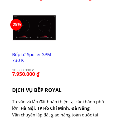
gốc
hiện
gốc
hiện
là:
tại
là:
tại
13.600.000 ₫.
là:
16.000.000 ₫.
là:
10.200.000 ₫.
12.000.000 ₫.
-25%
Bếp từ Spelier SPM
730 K
10.600.000
₫
Giá
7.950.000
₫
Giá
gốc
hiện
là:
tại
10.600.000 ₫.
là:
7.950.000 ₫.
DỊCH VỤ BẾP ROYAL
Tư vấn và lắp đặt hoàn thiện tại các thành phố
lớn:
Hà Nội, TP Hồ Chí Minh, Đà Nẵng
.
Vận chuyển lắp đặt giao hàng toàn quốc tại