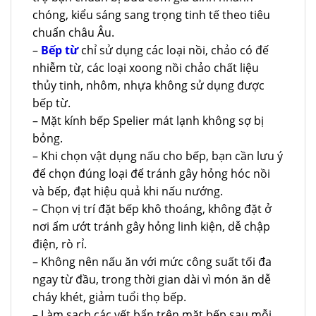
chóng, kiểu sáng sang trọng tinh tế theo tiêu
chuẩn châu Âu.
–
Bếp từ
chỉ sử dụng các loại nồi, chảo có đế
nhiễm từ, các loại xoong nồi chảo chất liệu
thủy tinh, nhôm, nhựa không sử dụng được
bếp từ.
– Mặt kính bếp Spelier mát lạnh không sợ bị
bỏng.
– Khi chọn vật dụng nấu cho bếp, bạn cần lưu ý
để chọn đúng loại để tránh gây hỏng hóc nồi
và bếp, đạt hiệu quả khi nấu nướng.
– Chọn vị trí đặt bếp khô thoáng, không đặt ở
nơi ẩm ướt tránh gây hỏng linh kiện, dễ chập
điện, rò rỉ.
– Không nên nấu ăn với mức công suất tối đa
ngay từ đầu, trong thời gian dài vì món ăn dễ
cháy khét, giảm tuổi thọ bếp.
– Làm sạch các vết bẩn trên mặt bếp sau mỗi