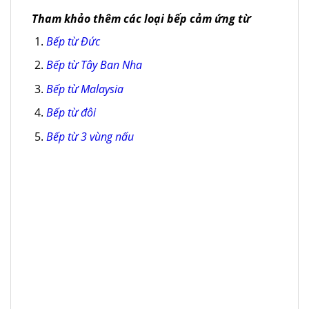
Tham khảo thêm các loại bếp cảm ứng từ
Bếp từ Đức
Bếp từ Tây Ban Nha
Bếp từ Malaysia
Bếp từ đôi
Bếp từ 3 vùng nấu