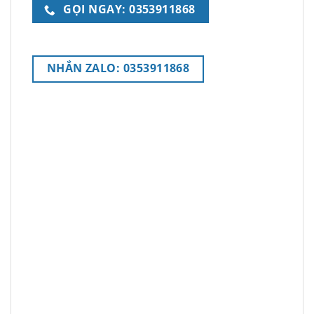
GỌI NGAY: 0353911868
NHẮN ZALO: 0353911868