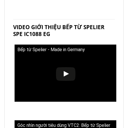
VIDEO GIỚI THIỆU BẾP TỪ SPELIER
SPE IC1088 EG
Bếp từ Spelier - Made in Germany
Góc nhìn người tiêu dùng VTC2: Bếp từ Spelier