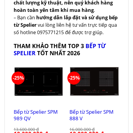
chất lượng kỹ thuật, nên quý khách hàng
hoàn toàn yên tâm khi mua hàng
.
– Bạn cần
hướng dẫn lắp đặt và sử dụng bếp
từ Spelier
vui lòng liên hệ tư vấn trực tiếp qua
số hotline 0975771215 để được trợ giúp.
THAM KHẢO THÊM TOP 3
BẾP TỪ
SPELIER
TỐT NHẤT 2026
-25%
-25%
Bếp từ Spelier SPM
Bếp từ Spelier SPM
989 QV
888 V
13.600.000
₫
16.000.000
₫
Giá
Giá
Giá
Giá