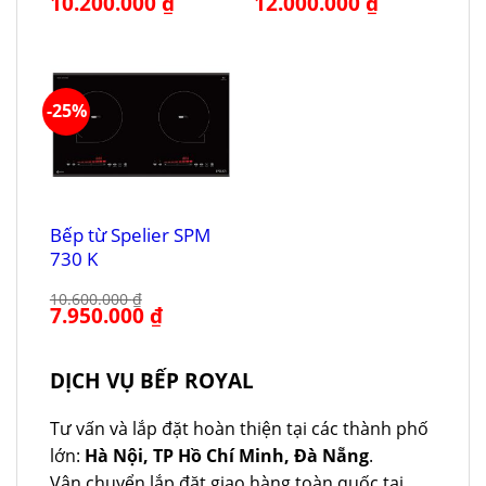
10.200.000
₫
12.000.000
₫
gốc
hiện
gốc
hiện
là:
tại
là:
tại
13.600.000 ₫.
là:
16.000.000 ₫.
là:
10.200.000 ₫.
12.000.000 ₫.
-25%
Bếp từ Spelier SPM
730 K
10.600.000
₫
Giá
7.950.000
₫
Giá
gốc
hiện
là:
tại
10.600.000 ₫.
là:
7.950.000 ₫.
DỊCH VỤ BẾP ROYAL
Tư vấn và lắp đặt hoàn thiện tại các thành phố
lớn:
Hà Nội, TP Hồ Chí Minh, Đà Nẵng
.
Vận chuyển lắp đặt giao hàng toàn quốc tại