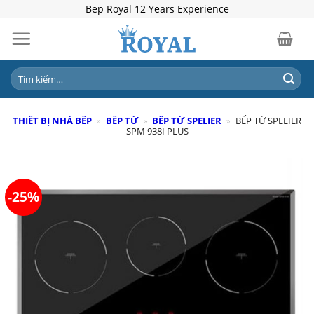
Skip
Bep Royal 12 Years Experience
to
content
Tìm
kiếm:
THIẾT BỊ NHÀ BẾP
»
BẾP TỪ
»
BẾP TỪ SPELIER
»
BẾP TỪ SPELIER
SPM 938I PLUS
-25%