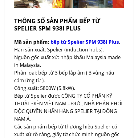
THÔNG SỐ SẢN PHẨM BẾP TỪ
SPELIER SPM 938I PLUS
Mã sản phẩm:
bếp từ Spelier SPM 938I Plus
.
Hãn sản xuất: Spelier (induction hobs).
Nguồn gốc xuất xứ: nhập khẩu Malaysia made
in Malaysia.
Phân loại: bếp từ 3 bếp lắp âm ( 3 vùng nấu
cảm ứng từ ).
Công suất: 5800W (5.8kW).
Bếp từ Spelier được CÔNG TY CỔ PHẦN KỸ
THUẬT ĐIỆN VIỆT NAM – ĐỨC, NHÀ PHÂN PHỐI
ĐỘC QUYỀN NHÃN HÀNG SPELIER TẠI ĐÔNG
NAM Á.
Các sản phẩm bếp từ thương hiệu Spelier có
xuất xứ rõ ràng, giấy tờ chức minh nguồn gốc