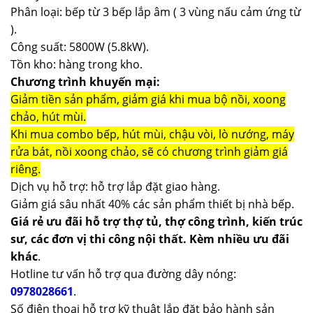
Phân loại: bếp từ 3 bếp lắp âm ( 3 vùng nấu cảm ứng từ
).
Công suất: 5800W (5.8kW).
Tồn kho: hàng trong kho.
Chương trình khuyến mại:
Giảm tiền sản phẩm, giảm giá khi mua bộ nồi, xoong
chảo, hút mùi.
Khi mua combo bếp, hút mùi, chậu vòi, lò nướng, máy
rửa bát, nồi xoong chảo, sẽ có chương trình giảm giá
riêng.
Dịch vụ hỗ trợ: hỗ trợ lắp đặt giao hàng.
Giảm giá sâu nhất 40% các sản phẩm thiết bị nhà bếp.
Giá rẻ ưu đãi hỗ trợ thợ tủ, thợ công trình, kiến trúc
sư, các đơn vị thi công nội thất. Kèm nhiều ưu đãi
khác
.
Hotline tư vấn hỗ trợ qua đường dây nóng:
0978028661
.
Số điện thoại hỗ trợ kỹ thuật lắp đặt bảo hành sản