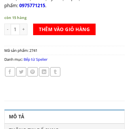
phẩm:
0975771215
.
còn 15 hàng
Bếp từ Spelier SPM 938I Plus số lượng
THÊM VÀO GIỎ HÀNG
Mã sản phẩm:
2741
Danh mục:
Bếp từ Spelier
MÔ TẢ