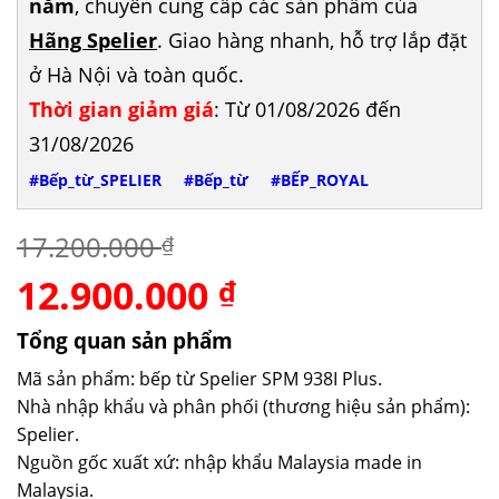
năm
, chuyên cung cấp các sản phẩm của
Hãng Spelier
. Giao hàng nhanh, hỗ trợ lắp đặt
ở Hà Nội và toàn quốc.
Thời gian giảm giá
: Từ 01/08/2026 đến
31/08/2026
#Bếp_từ_SPELIER
#Bếp_từ
#BẾP_ROYAL
17.200.000
₫
12.900.000
Giá
Giá
₫
gốc
hiện
là:
tại
Tổng quan sản phẩm
17.200.000 ₫.
là:
Mã sản phẩm: bếp từ Spelier SPM 938I Plus.
12.900.000 ₫.
Nhà nhập khẩu và phân phối (thương hiệu sản phẩm):
Spelier.
Nguồn gốc xuất xứ: nhập khẩu Malaysia made in
Malaysia.