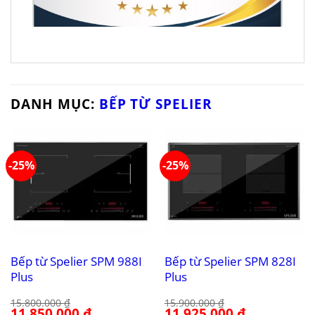
DANH MỤC:
BẾP TỪ SPELIER
-25%
-25%
Bếp từ Spelier SPM 988I
Bếp từ Spelier SPM 828I
Plus
Plus
15.800.000
₫
15.900.000
₫
Giá
11.850.000
₫
Giá
Giá
11.925.000
₫
Giá