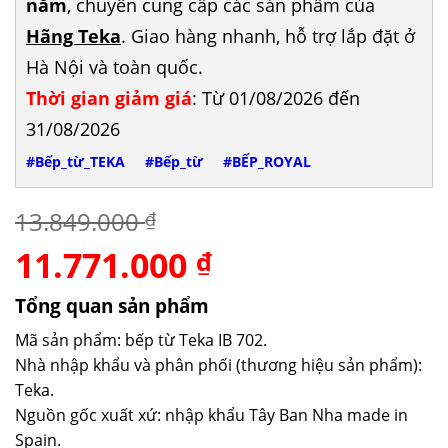
năm
, chuyên cung cấp các sản phẩm của
Hãng Teka
. Giao hàng nhanh, hỗ trợ lắp đặt ở
Hà Nội và toàn quốc.
Thời gian giảm giá
: Từ 01/08/2026 đến
31/08/2026
#Bếp_từ_TEKA
#Bếp_từ
#BẾP_ROYAL
13.849.000
₫
11.771.000
Giá
Giá
₫
gốc
hiện
là:
tại
Tổng quan sản phẩm
13.849.000 ₫.
là:
Mã sản phẩm: bếp từ Teka IB 702.
11.771.000 ₫.
Nhà nhập khẩu và phân phối (thương hiệu sản phẩm):
Teka.
Nguồn gốc xuất xứ: nhập khẩu Tây Ban Nha made in
Spain.