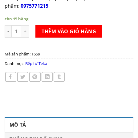
phẩm:
0975771215
.
còn 15 hàng
Bếp từ Teka IB 702 ( BỎ MẪU) số lượng
THÊM VÀO GIỎ HÀNG
Mã sản phẩm:
1659
Danh mục:
Bếp từ Teka
MÔ TẢ