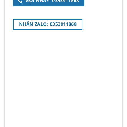
GỌI NGAY: 0353911868
NHẮN ZALO: 0353911868