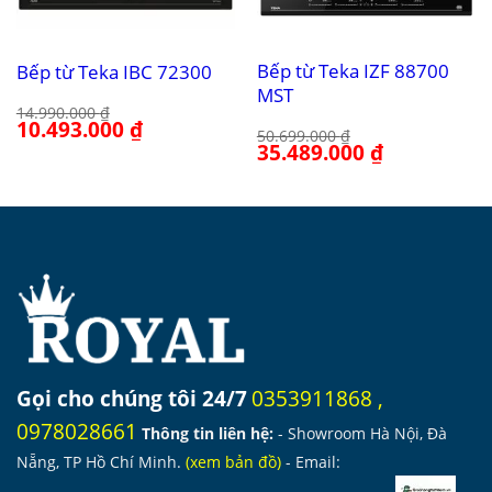
Bếp từ Teka IZF 88700
Bếp từ Teka IBC 72300
MST
14.990.000
₫
Giá
10.493.000
₫
Giá
50.699.000
₫
gốc
hiện
Giá
35.489.000
₫
Giá
là:
tại
gốc
hiện
14.990.000 ₫.
là:
là:
tại
10.493.000 ₫.
50.699.000 ₫.
là:
35.489.000 ₫.
Gọi cho chúng tôi 24/7
0353911868
,
0978028661
Thông tin liên hệ:
- Showroom Hà Nội, Đà
Nẵng, TP Hồ Chí Minh.
(
xem bản đồ
)
- Email: