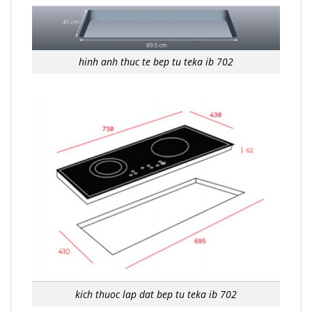
hinh anh thuc te bep tu teka ib 702
kich thuoc lap dat bep tu teka ib 702