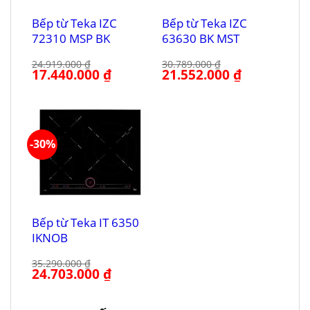
Bếp từ Teka IZC
Bếp từ Teka IZC
72310 MSP BK
63630 BK MST
24.919.000
₫
30.789.000
₫
Giá
17.440.000
₫
Giá
Giá
21.552.000
₫
Giá
gốc
hiện
gốc
hiện
là:
tại
là:
tại
24.919.000 ₫.
là:
30.789.000 ₫.
là:
17.440.000 ₫.
21.552.000 ₫.
-30%
Bếp từ Teka IT 6350
IKNOB
35.290.000
₫
Giá
24.703.000
₫
Giá
gốc
hiện
là:
tại
35.290.000 ₫.
là:
24.703.000 ₫.