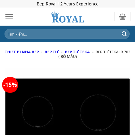
Skip
Bep Royal 12 Years Experience
to
content
Tìm
kiếm:
THIẾT BỊ NHÀ BẾP
»
BẾP TỪ
»
BẾP TỪ TEKA
»
BẾP TỪ TEKA IB 702
( BỎ MẪU)
-15%