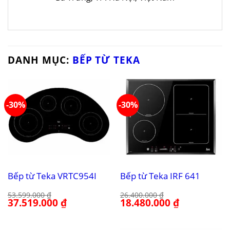
DANH MỤC:
BẾP TỪ TEKA
-30%
-30%
Bếp từ Teka VRTC954I
Bếp từ Teka IRF 641
53.599.000
₫
26.400.000
₫
Giá
37.519.000
₫
Giá
Giá
18.480.000
₫
Giá
gốc
hiện
gốc
hiện
là:
tại
là:
tại
53.599.000 ₫.
là:
26.400.000 ₫.
là:
37.519.000 ₫.
18.480.000 ₫.