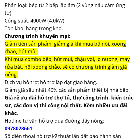
Phân loại: bếp từ 2 bếp lắp âm (2 vùng nấu cảm ứng
từ).
Công suất: 4000W (4.0kW).
Tồn kho: hàng trong kho.
Chương trình khuyến mại:
Giảm tiền sản phẩm, giảm giá khi mua bộ nồi, xoong
chảo, hút mùi.
Khi mua combo bếp, hút mùi, chậu vòi, lò nướng, máy
rửa bát, nồi xoong chảo, sẽ có chương trình giảm giá
riêng.
Dịch vụ hỗ trợ: hỗ trợ lắp đặt giao hàng.
Giảm giá sâu nhất 40% các sản phẩm thiết bị nhà bếp.
Giá rẻ ưu đãi hỗ trợ thợ tủ, thợ công trình, kiến trúc
sư, các đơn vị thi công nội thất. Kèm nhiều ưu đãi
khác
.
Hotline tư vấn hỗ trợ qua đường dây nóng:
0978028661
.
Số điện thoại hỗ trợ kỹ thuật lắp đặt bảo hành sản