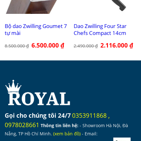
Bộ dao Zwilling Goumet 7
Dao Zwilling Four Star
tự mài
Chefs Compact 14cm
Giá
6.500.000
₫
Giá
Giá
2.116.000
₫
Giá
8.500.000
₫
2.490.000
₫
gốc
hiện
gốc
hiệ
là:
tại
là:
tại
8.500.000 ₫.
là:
2.490.000 ₫.
là:
6.500.000 ₫.
2.1
Gọi cho chúng tôi 24/7
0353911868
,
0978028661
Thông tin liên hệ:
- Showroom Hà Nội, Đà
Nẵng, TP Hồ Chí Minh.
(
xem bản đồ
)
- Email: