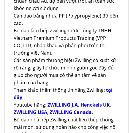
chuẩn châu Âu, độ bền vượt trội, an toàn sức
khỏe người sử dụng.
Cán dao bằng nhựa PP (Polypropylene) độ bền
cao.
Bộ dao làm bếp Zwilling được công ty TNHH
Vietnam Premium Products Trading (VPP
CO.,LTD) nhập khẩu và phân phối trên thị
trường Việt Nam.
Các sản phẩm thương hiệu Zwilling có xuất xứ
rõ ràng, giấy tờ chức minh nguồn gốc đầy đủ
giúp cho người mua có thể an tâm về sản
phẩm của hãng.
Tham khảo thêm thông tin hãng Zwilling:
tại
đây
.
Youtube hãng:
ZWILLING J.A. Henckels UK
,
ZWILLING USA
,
ZWILLING Canada
.
Bộ dao nhà bếp Zwilling chất liệu thép chống
mài mòn, sử dụng hoàn hảo cho công việc nội