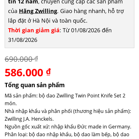
tín 12 năm
, chuyên cung cấp các sản phẩm
của
Hãng Zwilling
. Giao hàng nhanh, hỗ trợ
lắp đặt ở Hà Nội và toàn quốc.
Thời gian giảm giá
: Từ 01/08/2026 đến
31/08/2026
690.000
₫
586.000
Giá
Giá
₫
gốc
hiện
là:
tại
Tổng quan sản phẩm
690.000 ₫.
là:
Mã sản phẩm: bộ dao Zwilling Twin Point Knife Set 2
586.000 ₫.
món.
Nhà nhập khẩu và phân phối (thương hiệu sản phẩm):
Zwilling J.A. Henckels.
Nguồn gốc xuất xứ: nhập khẩu Đức made in Germany.
Phân loại: bộ dao nhập khẩu, bộ dao làm bếp, bộ dao