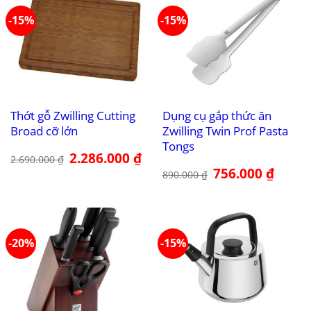
-15%
-15%
Thớt gỗ Zwilling Cutting
Dụng cụ gắp thức ăn
Broad cỡ lớn
Zwilling Twin Prof Pasta
Tongs
Giá
2.286.000
₫
Giá
2.690.000
₫
gốc
hiện
Giá
756.000
₫
Giá
là:
tại
890.000
₫
gốc
hiện
2.690.000 ₫.
là:
là:
tại
2.286.000 ₫.
890.000 ₫.
là:
756.000
-20%
-15%