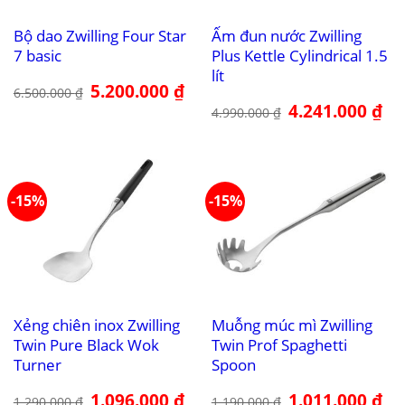
Bộ dao Zwilling Four Star
Ấm đun nước Zwilling
7 basic
Plus Kettle Cylindrical 1.5
lít
Giá
5.200.000
₫
Giá
6.500.000
₫
gốc
hiện
Giá
4.241.000
₫
Giá
là:
tại
4.990.000
₫
gốc
hiệ
6.500.000 ₫.
là:
là:
tại
5.200.000 ₫.
4.990.000 ₫.
là:
4.2
-15%
-15%
Xẻng chiên inox Zwilling
Muỗng múc mì Zwilling
Twin Pure Black Wok
Twin Prof Spaghetti
Turner
Spoon
Giá
1.096.000
₫
Giá
Giá
1.011.000
₫
Giá
1.290.000
₫
1.190.000
₫