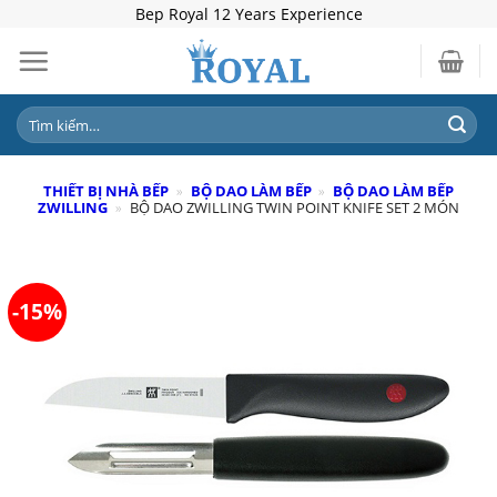
Skip
Bep Royal 12 Years Experience
to
content
Tìm
kiếm:
THIẾT BỊ NHÀ BẾP
»
BỘ DAO LÀM BẾP
»
BỘ DAO LÀM BẾP
ZWILLING
»
BỘ DAO ZWILLING TWIN POINT KNIFE SET 2 MÓN
-15%