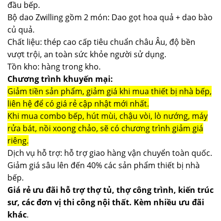
đầu bếp.
Bộ dao Zwilling gồm 2 món: Dao gọt hoa quả + dao bào
củ quả.
Chất liệu: thép cao cấp tiêu chuẩn châu Âu, độ bền
vượt trội, an toàn sức khỏe người sử dụng.
Tồn kho: hàng trong kho.
Chương trình khuyến mại:
Giảm tiền sản phẩm, giảm giá khi mua thiết bị nhà bếp,
liên hệ để có giá rẻ cập nhật mới nhất.
Khi mua combo bếp, hút mùi, chậu vòi, lò nướng, máy
rửa bát, nồi xoong chảo, sẽ có chương trình giảm giá
riêng.
Dịch vụ hỗ trợ: hỗ trợ giao hàng vận chuyển toàn quốc.
Giảm giá sâu lên đến 40% các sản phẩm thiết bị nhà
bếp.
Giá rẻ ưu đãi hỗ trợ thợ tủ, thợ công trình, kiến trúc
sư, các đơn vị thi công nội thất. Kèm nhiều ưu đãi
khác
.