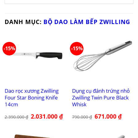
DANH MỤC:
BỘ DAO LÀM BẾP ZWILLING
-15%
-15%
Dao rọc xương Zwilling
Dụng cụ đánh trứng nhỏ
Four Star Boning Knife
Zwilling Twin Pure Black
14cm
Whisk
Giá
2.031.000
₫
Giá
Giá
671.000
₫
Giá
2.390.000
₫
790.000
₫
gốc
hiện
gốc
hiện
là:
tại
là:
tại
2.390.000 ₫.
là:
790.000 ₫.
là:
2.031.000 ₫.
671.000