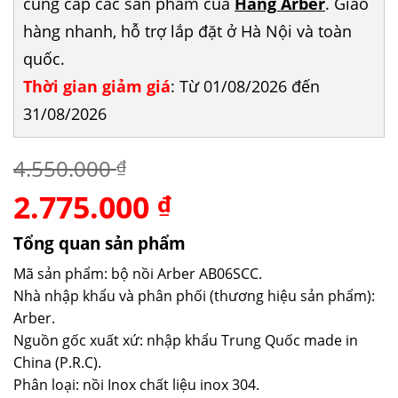
cung cấp các sản phẩm của
Hãng Arber
. Giao
hàng nhanh, hỗ trợ lắp đặt ở Hà Nội và toàn
quốc.
Thời gian giảm giá
: Từ 01/08/2026 đến
31/08/2026
4.550.000
₫
2.775.000
Giá
Giá
₫
gốc
hiện
là:
tại
Tổng quan sản phẩm
4.550.000 ₫.
là:
Mã sản phẩm: bộ nồi Arber AB06SCC.
2.775.000 ₫.
Nhà nhập khẩu và phân phối (thương hiệu sản phẩm):
Arber.
Nguồn gốc xuất xứ: nhập khẩu Trung Quốc made in
China (P.R.C).
Phân loại: nồi Inox chất liệu inox 304.