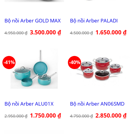
Bộ nồi Arber GOLD MAX
Bộ nồi Arber PALADI
Giá
3.500.000
₫
Giá
Giá
1.650.000
₫
Giá
4.950.000
₫
4.500.000
₫
gốc
hiện
gốc
hiệ
là:
tại
là:
tại
4.950.000 ₫.
là:
4.500.000 ₫.
là:
3.500.000 ₫.
1.6
-41%
-40%
Bộ nồi Arber ALU01X
Bộ nồi Arber AN06SMD
Giá
1.750.000
₫
Giá
Giá
2.850.000
₫
Giá
2.950.000
₫
4.750.000
₫
gốc
hiện
gốc
hiệ
là:
tại
là:
tại
2.950.000 ₫.
là:
4.750.000 ₫.
là:
1.750.000 ₫.
2.8