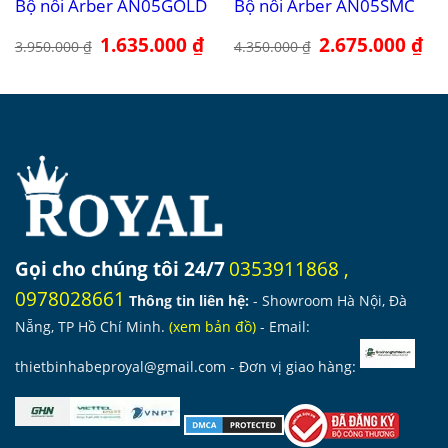
Bộ nồi Arber AN05GOLD
Bộ nồi Arber AN05SMC
Giá
1.635.000
₫
Giá
Giá
2.675.000
₫
Giá
3.950.000
₫
4.350.000
₫
gốc
hiện
gốc
hiệ
là:
tại
là:
tại
3.950.000 ₫.
là:
4.350.000 ₫.
là:
1.635.000 ₫.
2.6
Gọi cho chúng tôi 24/7
0353911868
,
0978028661
Thông tin liên hệ:
- Showroom Hà Nội, Đà
Nẵng, TP Hồ Chí Minh.
(
xem bản đồ
)
- Email:
thietbinhabeproyal@gmail.com
- Đơn vị giao hàng: