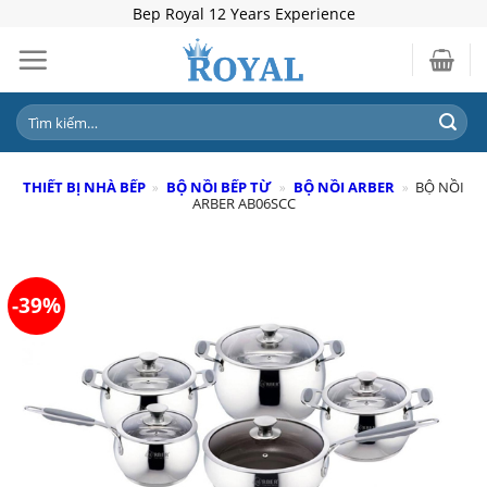
Skip
Bep Royal 12 Years Experience
to
content
Tìm
kiếm:
THIẾT BỊ NHÀ BẾP
»
BỘ NỒI BẾP TỪ
»
BỘ NỒI ARBER
»
BỘ NỒI
ARBER AB06SCC
-39%