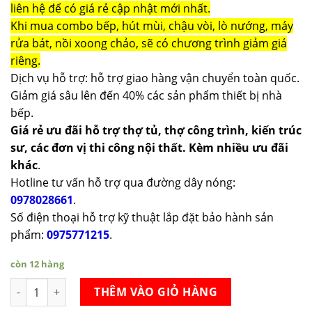
liên hệ để có giá rẻ cập nhật mới nhất.
Khi mua combo bếp, hút mùi, chậu vòi, lò nướng, máy
rửa bát, nồi xoong chảo, sẽ có chương trình giảm giá
riêng.
Dịch vụ hỗ trợ: hỗ trợ giao hàng vận chuyển toàn quốc.
Giảm giá sâu lên đến 40% các sản phẩm thiết bị nhà
bếp.
Giá rẻ ưu đãi hỗ trợ thợ tủ, thợ công trình, kiến trúc
sư, các đơn vị thi công nội thất. Kèm nhiều ưu đãi
khác
.
Hotline tư vấn hỗ trợ qua đường dây nóng:
0978028661
.
Số điện thoại hỗ trợ kỹ thuật lắp đặt bảo hành sản
phẩm:
0975771215
.
còn 12 hàng
Bộ nồi Arber AB06SCC số lượng
THÊM VÀO GIỎ HÀNG