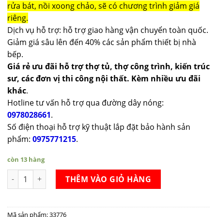
rửa bát, nồi xoong chảo, sẽ có chương trình giảm giá
riêng.
Dịch vụ hỗ trợ: hỗ trợ giao hàng vận chuyển toàn quốc.
Giảm giá sâu lên đến 40% các sản phẩm thiết bị nhà
bếp.
Giá rẻ ưu đãi hỗ trợ thợ tủ, thợ công trình, kiến trúc
sư, các đơn vị thi công nội thất. Kèm nhiều ưu đãi
khác
.
Hotline tư vấn hỗ trợ qua đường dây nóng:
0978028661
.
Số điện thoại hỗ trợ kỹ thuật lắp đặt bảo hành sản
phẩm:
0975771215
.
còn 13 hàng
Bộ nồi Arber RUBY 7 số lượng
THÊM VÀO GIỎ HÀNG
Mã sản phẩm:
33776