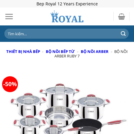
Skip
Bep Royal 12 Years Experience
to
content
Tìm
kiếm:
THIẾT BỊ NHÀ BẾP
»
BỘ NỒI BẾP TỪ
»
BỘ NỒI ARBER
»
BỘ NỒI
ARBER RUBY 7
-50%