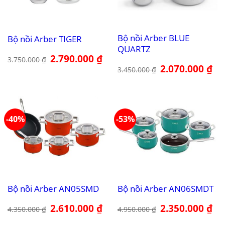
Bộ nồi Arber BLUE
Bộ nồi Arber TIGER
QUARTZ
Giá
2.790.000
₫
Giá
3.750.000
₫
gốc
hiện
Giá
2.070.000
₫
Giá
3.450.000
₫
là:
tại
gốc
hiệ
3.750.000 ₫.
là:
là:
tại
2.790.000 ₫.
3.450.000 ₫.
là:
2.0
-40%
-53%
Bộ nồi Arber AN05SMD
Bộ nồi Arber AN06SMDT
Giá
2.610.000
₫
Giá
Giá
2.350.000
₫
Giá
4.350.000
₫
4.950.000
₫
gốc
hiện
gốc
hiệ
là:
tại
là:
tại