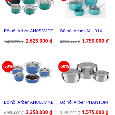
Bộ nồi Arber AN05SMDT
Bộ nồi Arber ALU01X
Giá
2.625.000
₫
Giá
Giá
1.750.000
₫
Giá
4.250.000
₫
2.950.000
₫
gốc
hiện
gốc
hiệ
là:
tại
là:
tại
4.250.000 ₫.
là:
2.950.000 ₫.
là:
2.625.000 ₫.
1.7
-53%
-50%
Bộ nồi Arber AN06SMNB
Bộ nồi Arber PHANTOM
Giá
2.350.000
₫
Giá
Giá
1.575.000
₫
Giá
4.950.000
₫
3.150.000
₫
gốc
hiện
gốc
hiệ