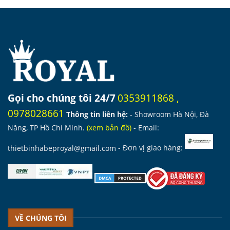
4.350.000 ₫.
là:
4.950.000 ₫.
là:
2.610.000 ₫.
2.3
Gọi cho chúng tôi 24/7
0353911868
,
0978028661
Thông tin liên hệ:
- Showroom Hà Nội, Đà
Nẵng, TP Hồ Chí Minh.
(
xem bản đồ
)
- Email:
thietbinhabeproyal@gmail.com
- Đơn vị giao hàng:
VỀ CHÚNG TÔI