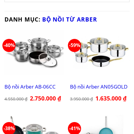
DANH MỤC:
BỘ NỒI TỪ ARBER
-40%
-59%
Bộ nồi Arber AB-06CC
Bộ nồi Arber AN05GOLD
Giá
2.750.000
₫
Giá
Giá
1.635.000
₫
Giá
4.550.000
₫
3.950.000
₫
gốc
hiện
gốc
hiệ
là:
tại
là:
tại
4.550.000 ₫.
là:
3.950.000 ₫.
là:
2.750.000 ₫.
1.6
-38%
-41%