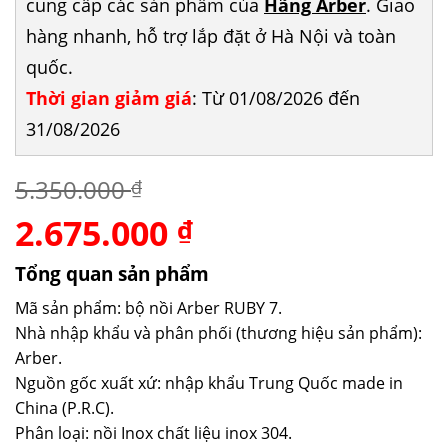
cung cấp các sản phẩm của
Hãng Arber
. Giao
hàng nhanh, hỗ trợ lắp đặt ở Hà Nội và toàn
quốc.
Thời gian giảm giá
: Từ 01/08/2026 đến
31/08/2026
5.350.000
₫
2.675.000
Giá
Giá
₫
gốc
hiện
là:
tại
Tổng quan sản phẩm
5.350.000 ₫.
là:
Mã sản phẩm: bộ nồi Arber RUBY 7.
2.675.000 ₫.
Nhà nhập khẩu và phân phối (thương hiệu sản phẩm):
Arber.
Nguồn gốc xuất xứ: nhập khẩu Trung Quốc made in
China (P.R.C).
Phân loại: nồi Inox chất liệu inox 304.