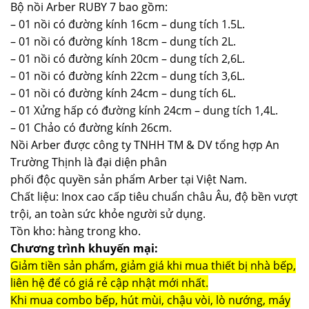
Bộ nồi Arber RUBY 7 bao gồm:
– 01 nồi có đường kính 16cm – dung tích 1.5L.
– 01 nồi có đường kính 18cm – dung tích 2L.
– 01 nồi có đường kính 20cm – dung tích 2,6L.
– 01 nồi có đường kính 22cm – dung tích 3,6L.
– 01 nồi có đường kính 24cm – dung tích 6L.
– 01 Xửng hấp có đường kính 24cm – dung tích 1,4L.
– 01 Chảo có đường kính 26cm.
Nồi Arber được công ty TNHH TM & DV tổng hợp An
Trường Thịnh là đại diện phân
phối độc quyền sản phẩm Arber tại Việt Nam.
Chất liệu: Inox cao cấp tiêu chuẩn châu Âu, độ bền vượt
trội, an toàn sức khỏe người sử dụng.
Tồn kho: hàng trong kho.
Chương trình khuyến mại:
Giảm tiền sản phẩm, giảm giá khi mua thiết bị nhà bếp,
liên hệ để có giá rẻ cập nhật mới nhất.
Khi mua combo bếp, hút mùi, chậu vòi, lò nướng, máy