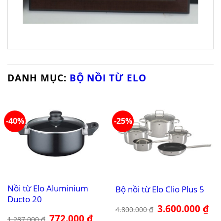
DANH MỤC:
BỘ NỒI TỪ ELO
-40%
-25%
Nồi từ Elo Aluminium
Bộ nồi từ Elo Clio Plus 5
Ducto 20
Giá
3.600.000
₫
Giá
4.800.000
₫
gốc
hiệ
Giá
772.000
₫
Giá
1.287.000
₫
là:
tại