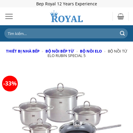
Skip
Bep Royal 12 Years Experience
to
content
Tìm
kiếm:
THIẾT BỊ NHÀ BẾP
»
BỘ NỒI BẾP TỪ
»
BỘ NỒI ELO
»
BỘ NỒI TỪ
ELO RUBIN SPECIAL 5
-33%