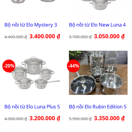
Bộ nồi từ Elo Mystery 3
Bộ nồi từ Elo New Luna 4
Giá
3.400.000
₫
Giá
Giá
3.050.000
₫
Giá
4.400.000
₫
3.700.000
₫
gốc
hiện
gốc
hiệ
là:
tại
là:
tại
4.400.000 ₫.
là:
3.700.000 ₫.
là:
3.400.000 ₫.
3.0
-20%
-44%
Bộ nồi từ Elo Luna Plus 5
Bộ nồi Elo Rubin Edition 5
Giá
3.200.000
₫
Giá
Giá
3.350.000
₫
Giá
4.000.000
₫
5.950.000
₫
gốc
hiện
gốc
hiệ
là:
tại
là:
tại
4.000.000 ₫.
là:
5.950.000 ₫.
là: