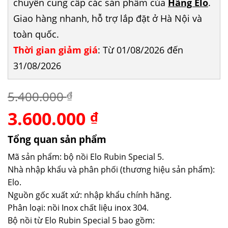
chuyên cung cấp các sản phẩm của
Hãng Elo
.
Giao hàng nhanh, hỗ trợ lắp đặt ở Hà Nội và
toàn quốc.
Thời gian giảm giá
: Từ 01/08/2026 đến
31/08/2026
5.400.000
₫
3.600.000
Giá
Giá
₫
gốc
hiện
là:
tại
Tổng quan sản phẩm
5.400.000 ₫.
là:
Mã sản phẩm: bộ nồi Elo Rubin Special 5.
3.600.000 ₫.
Nhà nhập khẩu và phân phối (thương hiệu sản phẩm):
Elo.
Nguồn gốc xuất xứ: nhập khẩu chính hãng.
Phân loại: nồi Inox chất liệu inox 304.
Bộ nồi từ Elo Rubin Special 5 bao gồm: