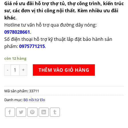
Giá rẻ ưu đãi hỗ trợ thợ tủ, thợ công trình, kiến trúc
sư, các đơn vị thi công nội thất. Kèm nhiều ưu đãi
khác
.
Hotline tư vấn hỗ trợ qua đường dây nóng:
0978028661
.
Số điện thoại hỗ trợ kỹ thuật lắp đặt bảo hành sản
phẩm:
0975771215
.
còn 12 hàng
Bộ nồi từ Elo Rubin Special 5 số lượng
THÊM VÀO GIỎ HÀNG
Mã sản phẩm:
33711
Danh mục:
Bộ nồi từ Elo