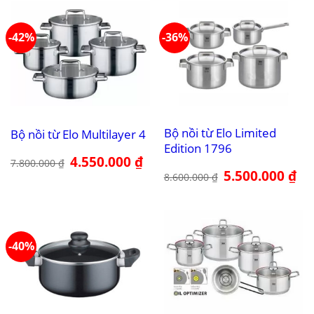
3.200.000 ₫.
3.3
-42%
-36%
Bộ nồi từ Elo Limited
Bộ nồi từ Elo Multilayer 4
Edition 1796
Giá
4.550.000
₫
Giá
7.800.000
₫
gốc
hiện
Giá
5.500.000
₫
Giá
8.600.000
₫
là:
tại
gốc
hiệ
7.800.000 ₫.
là:
là:
tại
4.550.000 ₫.
8.600.000 ₫.
là:
5.5
-40%