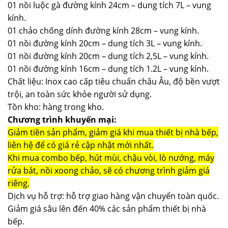
01 nồi luộc gà đường kính 24cm – dung tích 7L – vung
kính.
01 chảo chống dính đường kính 28cm – vung kính.
01 nồi đường kính 20cm – dung tích 3L – vung kính.
01 nồi đường kính 20cm – dung tích 2,5L – vung kính.
01 nồi đường kính 16cm – dung tích 1.2L – vung kính.
Chất liệu: Inox cao cấp tiêu chuẩn châu Âu, độ bền vượt
trội, an toàn sức khỏe người sử dụng.
Tồn kho: hàng trong kho.
Chương trình khuyến mại:
Giảm tiền sản phẩm, giảm giá khi mua thiết bị nhà bếp,
liên hệ để có giá rẻ cập nhật mới nhất.
Khi mua combo bếp, hút mùi, chậu vòi, lò nướng, máy
rửa bát, nồi xoong chảo, sẽ có chương trình giảm giá
riêng.
Dịch vụ hỗ trợ: hỗ trợ giao hàng vận chuyển toàn quốc.
Giảm giá sâu lên đến 40% các sản phẩm thiết bị nhà
bếp.