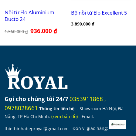
Nồi từ Elo Aluminium
Bộ nồi từ Elo Excellent 5
Ducto 24
3.890.000
₫
Giá
936.000
₫
Giá
1.560.000
₫
gốc
hiện
là:
tại
1.560.000 ₫.
là:
936.000 ₫.
Gọi cho chúng tôi 24/7
0353911868
,
0978028661
Thông tin liên hệ:
- Showroom Hà Nội, Đà
Nẵng, TP Hồ Chí Minh.
(
xem bản đồ
)
- Email:
thietbinhabeproyal@gmail.com
- Đơn vị giao hàng: