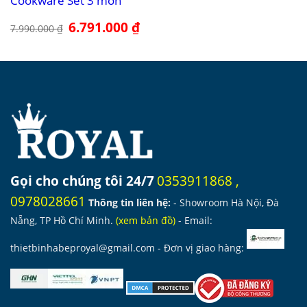
Cookware Set 3 món
Giá
6.791.000
₫
Giá
7.990.000
₫
gốc
hiện
là:
tại
7.990.000 ₫.
là:
6.791.000 ₫.
Gọi cho chúng tôi 24/7
0353911868
,
0978028661
Thông tin liên hệ:
- Showroom Hà Nội, Đà
Nẵng, TP Hồ Chí Minh.
(
xem bản đồ
)
- Email:
thietbinhabeproyal@gmail.com
- Đơn vị giao hàng: