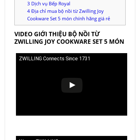
3
Dịch vụ Bếp Royal
4
Địa chỉ mua bộ nồi từ Zwilling Joy
Cookware Set 5 món chính hãng giá rẻ
VIDEO GIỚI THIỆU BỘ NỒI TỪ
ZWILLING JOY COOKWARE SET 5 MÓN
ZWILLING Connects Since 1731