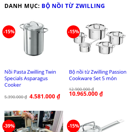
DANH MỤC:
BỘ NỒI TỪ ZWILLING
-15%
-15%
Nồi Pasta Zwilling Twin
Bộ nồi từ Zwilling Passion
Specials Asparagus
Cookware Set 5 món
Cooker
12.900.000
₫
Giá
10.965.000
₫
Giá
Giá
4.581.000
₫
Giá
gốc
hiện
5.390.000
₫
gốc
hiện
là:
tại
là:
tại
12.900.000 ₫.
là:
5.390.000 ₫.
là:
10.965.000 ₫.
4.581.000 ₫.
-39%
-15%