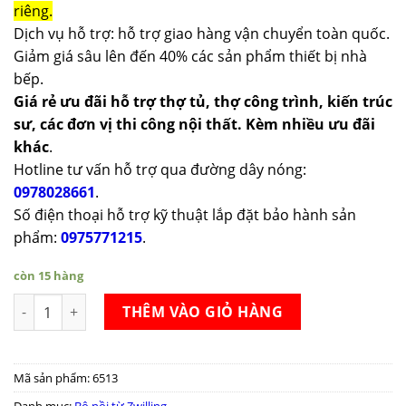
riêng.
Dịch vụ hỗ trợ: hỗ trợ giao hàng vận chuyển toàn quốc.
Giảm giá sâu lên đến 40% các sản phẩm thiết bị nhà
bếp.
Giá rẻ ưu đãi hỗ trợ thợ tủ, thợ công trình, kiến trúc
sư, các đơn vị thi công nội thất. Kèm nhiều ưu đãi
khác
.
Hotline tư vấn hỗ trợ qua đường dây nóng:
0978028661
.
Số điện thoại hỗ trợ kỹ thuật lắp đặt bảo hành sản
phẩm:
0975771215
.
còn 15 hàng
Bộ nồi từ Zwilling Joy Cookware Set 5 món số lượng
THÊM VÀO GIỎ HÀNG
Mã sản phẩm:
6513