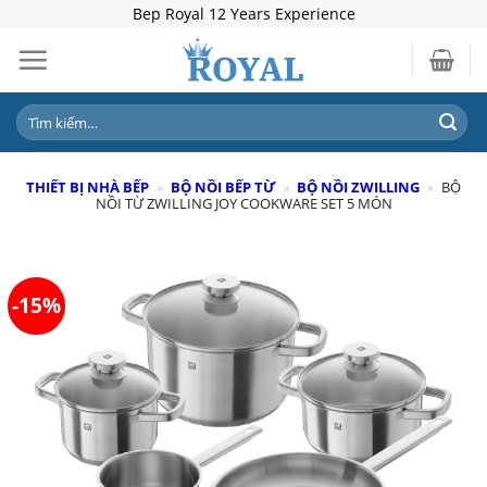
Skip
Bep Royal 12 Years Experience
to
content
Tìm
kiếm:
THIẾT BỊ NHÀ BẾP
»
BỘ NỒI BẾP TỪ
»
BỘ NỒI ZWILLING
»
BỘ
NỒI TỪ ZWILLING JOY COOKWARE SET 5 MÓN
-15%