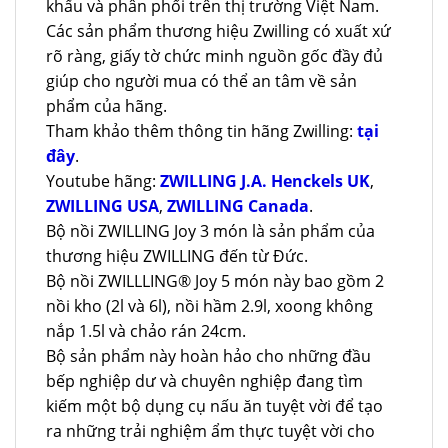
khẩu và phân phối trên thị trường Việt Nam.
Các sản phẩm thương hiệu Zwilling có xuất xứ
rõ ràng, giấy tờ chức minh nguồn gốc đầy đủ
giúp cho người mua có thể an tâm về sản
phẩm của hãng.
Tham khảo thêm thông tin hãng Zwilling:
tại
đây
.
Youtube hãng:
ZWILLING J.A. Henckels UK
,
ZWILLING USA
,
ZWILLING Canada
.
Bộ nồi ZWILLING Joy 3 món là sản phẩm của
thương hiệu ZWILLING đến từ Đức.
Bộ nồi ZWILLLING® Joy 5 món này bao gồm 2
nồi kho (2l và 6l), nồi hầm 2.9l, xoong không
nắp 1.5l và chảo rán 24cm.
Bộ sản phẩm này hoàn hảo cho những đầu
bếp nghiệp dư và chuyên nghiệp đang tìm
kiếm một bộ dụng cụ nấu ăn tuyệt vời để tạo
ra những trải nghiệm ẩm thực tuyệt vời cho