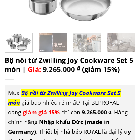
Bộ nồi từ Zwilling Joy Cookware Set 5
món |
Giá:
9.265.000
₫
(giảm 15%)
Mua
Bộ nồi từ Zwilling Joy Cookware Set 5
món
giá bao nhiêu rẻ nhất? Tại BEPROYAL
đang
giảm giá 15%
chỉ còn
9.265.000
. Hàng
₫
chính hãng
Nhập khẩu Đức (made in
Germany)
. Thiết bị nhà bếp ROYAL là đại lý
uy