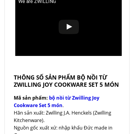
We are ZWILLING
THÔNG SỐ SẢN PHẨM BỘ NỒI TỪ
ZWILLING JOY COOKWARE SET 5 MÓN
Mã sản phẩm:
bộ nồi từ Zwilling Joy
Cookware Set 5 món
.
Hãn sản xuất: Zwilling J.A. Henckels (Zwilling
Kitchenware).
Nguồn gốc xuất xứ: nhập khẩu Đức made in