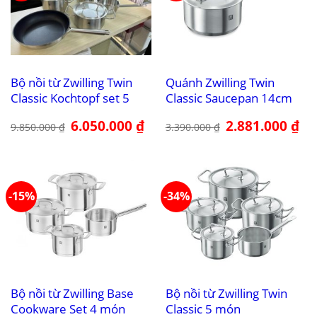
Bộ nồi từ Zwilling Twin
Quánh Zwilling Twin
Classic Kochtopf set 5
Classic Saucepan 14cm
Giá
6.050.000
₫
Giá
Giá
2.881.000
₫
Giá
9.850.000
₫
3.390.000
₫
gốc
hiện
gốc
hiệ
là:
tại
là:
tại
9.850.000 ₫.
là:
3.390.000 ₫.
là:
6.050.000 ₫.
2.8
-15%
-34%
Bộ nồi từ Zwilling Base
Bộ nồi từ Zwilling Twin
Cookware Set 4 món
Classic 5 món