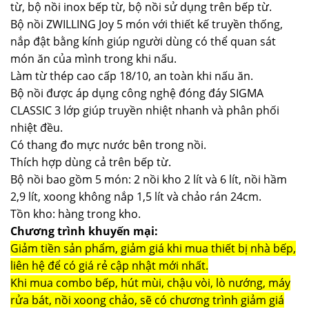
từ, bộ nồi inox bếp từ, bộ nồi sử dụng trên bếp từ.
Bộ nồi ZWILLING Joy 5 món với thiết kế truyền thống,
nắp đật bằng kính giúp người dùng có thể quan sát
món ăn của mình trong khi nấu.
Làm từ thép cao cấp 18/10, an toàn khi nấu ăn.
Bộ nồi được áp dụng công nghệ đóng đáy SIGMA
CLASSIC 3 lớp giúp truyền nhiệt nhanh và phân phối
nhiệt đều.
Có thang đo mực nước bên trong nồi.
Thích hợp dùng cả trên bếp từ.
Bộ nồi bao gồm 5 món: 2 nồi kho 2 lít và 6 lít, nồi hầm
2,9 lít, xoong không nắp 1,5 lít và chảo rán 24cm.
Tồn kho: hàng trong kho.
Chương trình khuyến mại:
Giảm tiền sản phẩm, giảm giá khi mua thiết bị nhà bếp,
liên hệ để có giá rẻ cập nhật mới nhất.
Khi mua combo bếp, hút mùi, chậu vòi, lò nướng, máy
rửa bát, nồi xoong chảo, sẽ có chương trình giảm giá