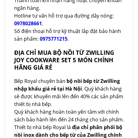
Thanh toán khi nhận hàng hoặc chuyển khoản
ngân hàng.
Hotline tư vấn hỗ trợ qua đường dây nóng:
0978028661
.
Số điện thoại hỗ trợ kỹ thuật lắp đặt bảo hành
sản phẩm:
0975771215
.
ĐỊA CHỈ MUA BỘ NỒI TỪ ZWILLING
JOY COOKWARE SET 5 MÓN CHÍNH
HÃNG GIÁ RẺ
Bếp Royal chuyên bán
bộ nồi bếp từ Zwilling
nhập khẩu giá rẻ tại Hà Nội
. Quý khách hàng
sẽ được khuyến mãi lên đến 40% các sản phẩm
thiết bị nhà bếp.
Quý khách hàng hoàn toàn yên tâm với chính
sách bảo hành lên đến 24 tháng cho sản phẩm.
Thiết bị nhà bếp Royal là
địa chỉ phân phối bộ
nồi inox dành cho bếp từ của Zwilling chính