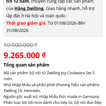
tín 12 năm
, chuyên cung cấp các sản phẩm
của
Hãng Zwilling
. Giao hàng nhanh, hỗ trợ
lắp đặt ở Hà Nội và toàn quốc.
Thời gian giảm giá
: Từ 01/08/2026 đến
31/08/2026
10.900.000
₫
9.265.000
Giá
Giá
₫
gốc
hiện
là:
tại
Tổng quan sản phẩm
10.900.000 ₫.
là:
Mã sản phẩm: bộ nồi từ Zwilling Joy Cookware Set 5
9.265.000 ₫.
món.
Nhà nhập khẩu và phân phối (thương hiệu sản phẩm):
Zwilling J.A. Henckels.
Nguồn gốc xuất xứ: nhập khẩu Đức made in Germany.
Phân loại: bộ nồi inox dành cho bếp từ, bộ nồi đun bếp