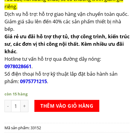
riêng.
Dịch vụ hỗ trợ: hỗ trợ giao hàng vận chuyển toàn quốc.
Giảm giá sâu lên đến 40% các sản phẩm thiết bị nhà
bếp.
Giá rẻ ưu đãi hỗ trợ thợ tủ, thợ công trình, kiến trúc
sư, các đơn vị thi công nội thất. Kèm nhiều ưu đãi
khác
.
Hotline tư vấn hỗ trợ qua đường dây nóng:
0978028661
.
Số điện thoại hỗ trợ kỹ thuật lắp đặt bảo hành sản
phẩm:
0975771215
.
còn 15 hàng
Chảo inox chống dính Zwilling Prime NonStick Fry Pan 24cm s
THÊM VÀO GIỎ HÀNG
Mã sản phẩm:
33152