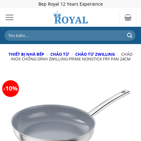
Skip
Bep Royal 12 Years Experience
to
content
Tìm
kiếm:
THIẾT BỊ NHÀ BẾP
»
CHẢO TỪ
»
CHẢO TỪ ZWILLING
»
CHẢO
INOX CHỐNG DÍNH ZWILLING PRIME NONSTICK FRY PAN 24CM
-10%