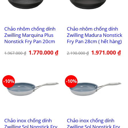
Chảo nhôm chống dính
Chảo nhôm chống dính
Zwilling Marquina Plus
Zwilling Madura Nonstick
Nonstick Fry Pan 20cm
Fry Pan 28cm ( hết hàng)
Giá
1.770.000
₫
Giá
Giá
1.971.000
₫
Giá
1.967.000
₫
2.190.000
₫
gốc
hiện
gốc
hiệ
là:
tại
là:
tại
1.967.000 ₫.
là:
2.190.000 ₫.
là:
1.770.000 ₫.
1.9
-10%
-10%
Chảo inox chống dính
Chảo inox chống dính
Zwilling Sol Nonstick Fry
Zwilling Sol Nonstick Fry