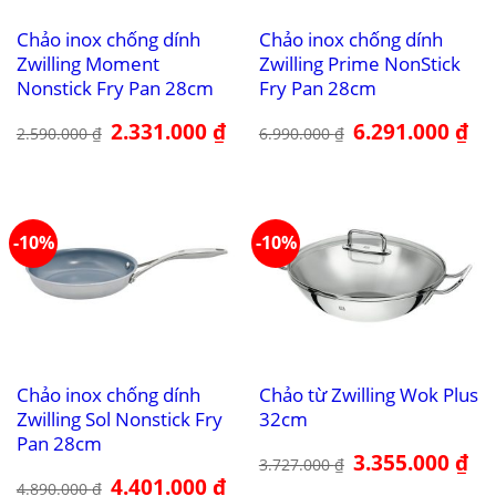
Chảo inox chống dính
Chảo inox chống dính
Zwilling Moment
Zwilling Prime NonStick
Nonstick Fry Pan 28cm
Fry Pan 28cm
Giá
2.331.000
₫
Giá
Giá
6.291.000
₫
Giá
2.590.000
₫
6.990.000
₫
gốc
hiện
gốc
hiệ
là:
tại
là:
tại
2.590.000 ₫.
là:
6.990.000 ₫.
là:
2.331.000 ₫.
6.2
-10%
-10%
Chảo inox chống dính
Chảo từ Zwilling Wok Plus
Zwilling Sol Nonstick Fry
32cm
Pan 28cm
Giá
3.355.000
₫
Giá
3.727.000
₫
gốc
hiệ
Giá
4.401.000
₫
Giá
là:
tại
4.890.000
₫