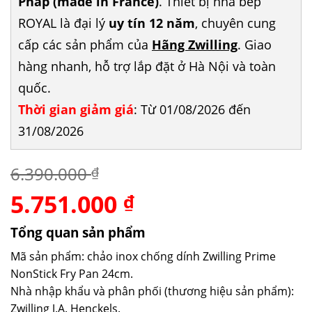
Pháp (made in France)
. Thiết bị nhà bếp
ROYAL là đại lý
uy tín 12 năm
, chuyên cung
cấp các sản phẩm của
Hãng Zwilling
. Giao
hàng nhanh, hỗ trợ lắp đặt ở Hà Nội và toàn
quốc.
Thời gian giảm giá
: Từ 01/08/2026 đến
31/08/2026
6.390.000
₫
5.751.000
Giá
Giá
₫
gốc
hiện
là:
tại
Tổng quan sản phẩm
6.390.000 ₫.
là:
Mã sản phẩm: chảo inox chống dính Zwilling Prime
5.751.000 ₫.
NonStick Fry Pan 24cm.
Nhà nhập khẩu và phân phối (thương hiệu sản phẩm):
Zwilling J.A. Henckels.