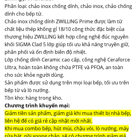
Phân loại: chảo inox chống dính, chảo inox, chảo chống
dính cho bếp từ.
Chảo inox chống dính ZWILLING Prime được làm từ
chất liệu thép không gỉ 18/10 công thức đặc biệt của
thương hiệu ZWILLING kết hợp công nghệ đúc nguyên
khối SIGMA Clad 5 lớp giúp tối ưu khả năng truyền giữ,
phân phối và ổn định biên độ nhiệt.
Lớp chống dính Ceramic cao cấp, công nghệ Ceraforce
Ultra, hoàn toàn không chứa PTFE và PFOA, an toàn
cho sức khỏe người dùng.
Sản phẩm được sử dụng trên mọi loại bếp, tối ưu trên
bếp từ và lò nướng.
Tồn kho: hàng trong kho.
Chương trình khuyến mại:
Giảm tiền sản phẩm, giảm giá khi mua thiết bị nhà bếp,
liên hệ để có giá rẻ cập nhật mới nhất.
Khi mua combo bếp, hút mùi, chậu vòi, lò nướng, máy
rửa bát, nồi xoong chảo, sẽ có chương trình giảm giá