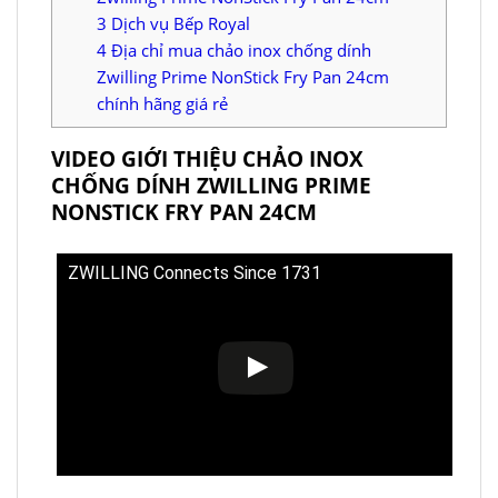
3
Dịch vụ Bếp Royal
4
Địa chỉ mua chảo inox chống dính
Zwilling Prime NonStick Fry Pan 24cm
chính hãng giá rẻ
VIDEO GIỚI THIỆU CHẢO INOX
CHỐNG DÍNH ZWILLING PRIME
NONSTICK FRY PAN 24CM
ZWILLING Connects Since 1731