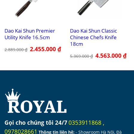
Dao Kai Shun Premier
Dao Kai Shun Classic
Utility Knife 16.5cm
Chinese Chefs Knife
18cm
Giá
2.455.000
₫
Giá
2.889.000
₫
gốc
hiện
Giá
4.563.000
₫
Giá
là:
tại
5.369.000
₫
gốc
hiệ
2.889.000 ₫.
là:
là:
tại
2.455.000 ₫.
5.369.000 ₫.
là:
4.5
Gọi cho chúng tôi 24/7
0353911868
,
0978028661
Thông tin liên hệ:
- Showroom Hà Nội, Đà