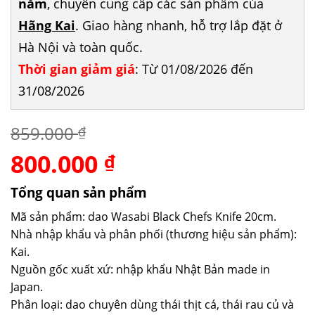
năm
, chuyên cung cấp các sản phẩm của
Hãng Kai
. Giao hàng nhanh, hỗ trợ lắp đặt ở
Hà Nội và toàn quốc.
Thời gian giảm giá
: Từ 01/08/2026 đến
31/08/2026
859.000
₫
800.000
Giá
Giá
₫
gốc
hiện
là:
tại
Tổng quan sản phẩm
859.000 ₫.
là:
Mã sản phẩm: dao Wasabi Black Chefs Knife 20cm.
800.000 ₫.
Nhà nhập khẩu và phân phối (thương hiệu sản phẩm):
Kai.
Nguồn gốc xuất xứ: nhập khẩu Nhật Bản made in
Japan.
Phân loại: dao chuyên dùng thái thịt cá, thái rau củ và