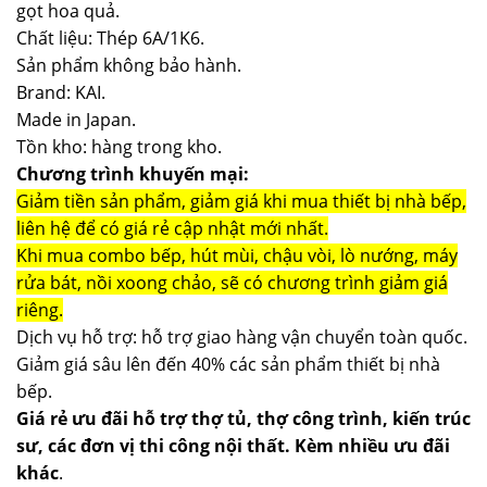
gọt hoa quả.
Chất liệu: Thép 6A/1K6.
Sản phẩm không bảo hành.
Brand: KAI.
Made in Japan.
Tồn kho: hàng trong kho.
Chương trình khuyến mại:
Giảm tiền sản phẩm, giảm giá khi mua thiết bị nhà bếp,
liên hệ để có giá rẻ cập nhật mới nhất.
Khi mua combo bếp, hút mùi, chậu vòi, lò nướng, máy
rửa bát, nồi xoong chảo, sẽ có chương trình giảm giá
riêng.
Dịch vụ hỗ trợ: hỗ trợ giao hàng vận chuyển toàn quốc.
Giảm giá sâu lên đến 40% các sản phẩm thiết bị nhà
bếp.
Giá rẻ ưu đãi hỗ trợ thợ tủ, thợ công trình, kiến trúc
sư, các đơn vị thi công nội thất. Kèm nhiều ưu đãi
khác
.