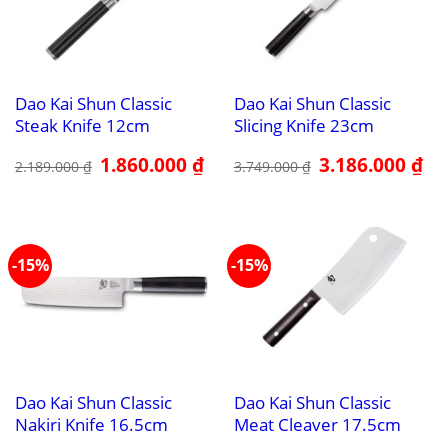
Dao Kai Shun Classic
Dao Kai Shun Classic
Steak Knife 12cm
Slicing Knife 23cm
Giá
1.860.000
₫
Giá
Giá
3.186.000
₫
Giá
2.189.000
₫
3.749.000
₫
gốc
hiện
gốc
hiệ
là:
tại
là:
tại
2.189.000 ₫.
là:
3.749.000 ₫.
là:
1.860.000 ₫.
3.1
-15%
-15%
Dao Kai Shun Classic
Dao Kai Shun Classic
Nakiri Knife 16.5cm
Meat Cleaver 17.5cm