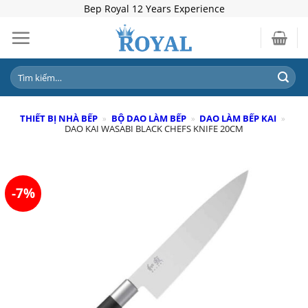
Skip
Bep Royal 12 Years Experience
to
content
Tìm
kiếm:
THIẾT BỊ NHÀ BẾP
»
BỘ DAO LÀM BẾP
»
DAO LÀM BẾP KAI
»
DAO KAI WASABI BLACK CHEFS KNIFE 20CM
-7%