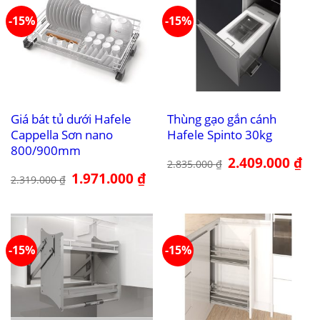
-15%
-15%
Giá bát tủ dưới Hafele
Thùng gạo gắn cánh
Cappella Sơn nano
Hafele Spinto 30kg
800/900mm
Giá
2.409.000
₫
Giá
2.835.000
₫
gốc
hiệ
Giá
1.971.000
₫
Giá
là:
tại
2.319.000
₫
gốc
hiện
2.835.000 ₫.
là:
là:
tại
2.4
2.319.000 ₫.
là:
1.971.000 ₫.
-15%
-15%