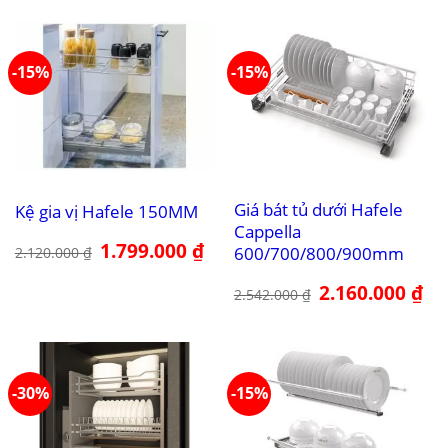
2.864.000 ₫.
là:
2.542.000 ₫.
là:
2.434.000 ₫.
2.1
-15%
-15%
Giá bát tủ dưới Hafele
Kệ gia vị Hafele 150MM
Cappella
Giá
1.799.000
₫
Giá
600/700/800/900mm
2.120.000
₫
gốc
hiện
là:
tại
2.120.000 ₫.
là:
Giá
2.160.000
₫
Giá
2.542.000
₫
1.799.000 ₫.
gốc
hiệ
là:
tại
2.542.000 ₫.
là:
2.1
-30%
-15%