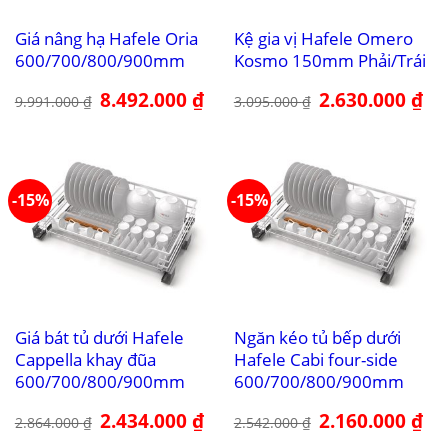
Giá nâng hạ Hafele Oria
Kệ gia vị Hafele Omero
600/700/800/900mm
Kosmo 150mm Phải/Trái
Giá
8.492.000
₫
Giá
Giá
2.630.000
₫
Giá
9.991.000
₫
3.095.000
₫
gốc
hiện
gốc
hiệ
là:
tại
là:
tại
9.991.000 ₫.
là:
3.095.000 ₫.
là:
8.492.000 ₫.
2.6
-15%
-15%
Giá bát tủ dưới Hafele
Ngăn kéo tủ bếp dưới
Cappella khay đũa
Hafele Cabi four-side
600/700/800/900mm
600/700/800/900mm
Giá
2.434.000
₫
Giá
Giá
2.160.000
₫
Giá
2.864.000
₫
2.542.000
₫
gốc
hiện
gốc
hiệ
là:
tại
là:
tại