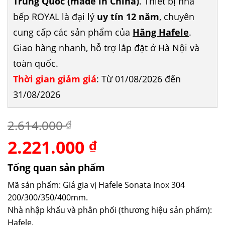
Trung Quốc (made in China)
. Thiết bị nhà
bếp ROYAL là đại lý
uy tín 12 năm
, chuyên
cung cấp các sản phẩm của
Hãng Hafele
.
Giao hàng nhanh, hỗ trợ lắp đặt ở Hà Nội và
toàn quốc.
Thời gian giảm giá
: Từ 01/08/2026 đến
31/08/2026
2.614.000
₫
2.221.000
Giá
Giá
₫
gốc
hiện
là:
tại
Tổng quan sản phẩm
2.614.000 ₫.
là:
Mã sản phẩm: Giá gia vị Hafele Sonata Inox 304
2.221.000 ₫.
200/300/350/400mm.
Nhà nhập khẩu và phân phối (thương hiệu sản phẩm):
Hafele.