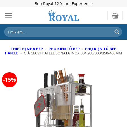
Skip
Bep Royal 12 Years Experience
to
content
Tìm
kiếm:
THIẾT BỊ NHÀ BẾP
»
PHỤ KIỆN TỦ BẾP
»
PHỤ KIỆN TỦ BẾP
HAFELE
»
GIÁ GIA VỊ HAFELE SONATA INOX 304 200/300/350/400MM
-15%