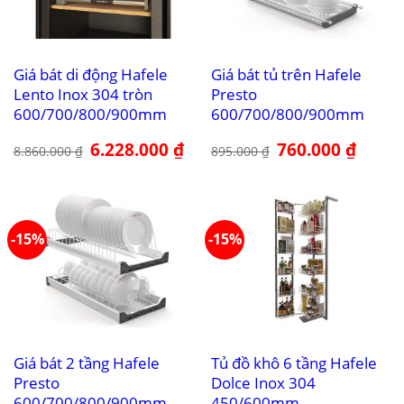
Giá bát di động Hafele
Giá bát tủ trên Hafele
Lento Inox 304 tròn
Presto
600/700/800/900mm
600/700/800/900mm
Giá
6.228.000
₫
Giá
Giá
760.000
₫
Giá
8.860.000
₫
895.000
₫
gốc
hiện
gốc
hiện
là:
tại
là:
tại
8.860.000 ₫.
là:
895.000 ₫.
là:
6.228.000 ₫.
760.000
-15%
-15%
Giá bát 2 tầng Hafele
Tủ đồ khô 6 tầng Hafele
Presto
Dolce Inox 304
600/700/800/900mm
450/600mm