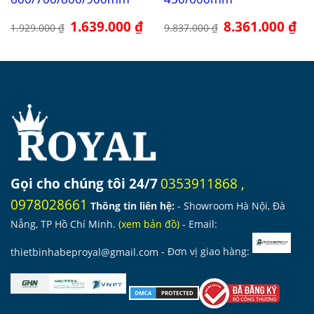
Giá
1.639.000
₫
Giá
Giá
8.361.000
₫
Giá
1.929.000
₫
9.837.000
₫
gốc
hiện
gốc
hiệ
là:
tại
là:
tại
1.929.000 ₫.
là:
9.837.000 ₫.
là:
1.639.000 ₫.
8.3
Gọi cho chúng tôi 24/7
0353911868
,
0978028661
Thông tin liên hệ:
- Showroom Hà Nội, Đà
Nẵng, TP Hồ Chí Minh.
(
xem bản đồ
)
- Email:
thietbinhabeproyal@gmail.com
- Đơn vị giao hàng: