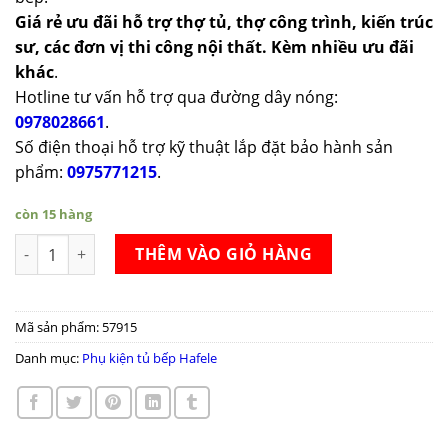
Giá rẻ ưu đãi hỗ trợ thợ tủ, thợ công trình, kiến trúc
sư, các đơn vị thi công nội thất. Kèm nhiều ưu đãi
khác
.
Hotline tư vấn hỗ trợ qua đường dây nóng:
0978028661
.
Số điện thoại hỗ trợ kỹ thuật lắp đặt bảo hành sản
phẩm:
0975771215
.
còn 15 hàng
Giá gia vị Hafele Sonata Inox 304 200/300/350/400mm số lượn
THÊM VÀO GIỎ HÀNG
Mã sản phẩm:
57915
Danh mục:
Phụ kiện tủ bếp Hafele