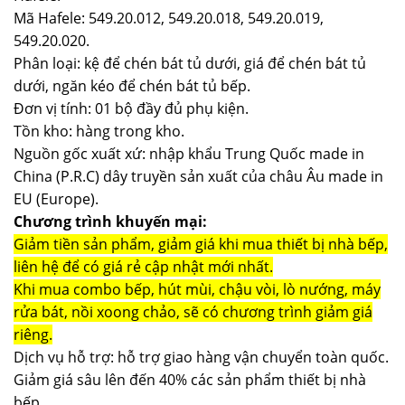
Mã Hafele: 549.20.012, 549.20.018, 549.20.019,
549.20.020.
Phân loại: kệ để chén bát tủ dưới, giá để chén bát tủ
dưới, ngăn kéo để chén bát tủ bếp.
Đơn vị tính: 01 bộ đầy đủ phụ kiện.
Tồn kho: hàng trong kho.
Nguồn gốc xuất xứ: nhập khẩu Trung Quốc made in
China (P.R.C) dây truyền sản xuất của châu Âu made in
EU (Europe).
Chương trình khuyến mại:
Giảm tiền sản phẩm, giảm giá khi mua thiết bị nhà bếp,
liên hệ để có giá rẻ cập nhật mới nhất.
Khi mua combo bếp, hút mùi, chậu vòi, lò nướng, máy
rửa bát, nồi xoong chảo, sẽ có chương trình giảm giá
riêng.
Dịch vụ hỗ trợ: hỗ trợ giao hàng vận chuyển toàn quốc.
Giảm giá sâu lên đến 40% các sản phẩm thiết bị nhà
bếp.