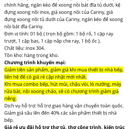
chính hãng, ngăn kéo để xoong nồi bát đĩa tủ dưới, kệ
đựng xoong nồi inox, giá xoong nồi của Cariny, giá
đựng xoong nồi tủ dưới của Cariny, ngăn kéo để xoong
nồi bát đĩa Cariny.
Đơn vị tính: 01 bộ ( trọn bộ gồm: 1 bộ rổ, 1 cặp ray
trượt, 1 cặp bas, 1 cặp nắp che ray, 1 bộ ốc ).
Chất liệu: inox 304.
Tồn kho: hàng trong kho.
Chương trình khuyến mại:
Giảm tiền sản phẩm, giảm giá khi mua thiết bị nhà bếp,
liên hệ để có giá rẻ cập nhật mới nhất.
Khi mua combo bếp, hút mùi, chậu vòi, lò nướng, máy
rửa bát, nồi xoong chảo, sẽ có chương trình giảm giá
riêng.
Dịch vụ hỗ trợ: hỗ trợ giao hàng vận chuyển toàn quốc.
Giảm giá sâu lên đến 40% các sản phẩm thiết bị nhà
bếp.
Giá rẻ ưu đãi hỗ trợ thợ tủ, thợ công trình, kiến trúc