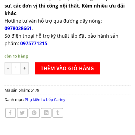
sư, các đơn vị thi công nội thất. Kèm nhiều ưu đãi
khác
.
Hotline tư vấn hỗ trợ qua đường dây nóng:
0978028661
.
Số điện thoại hỗ trợ kỹ thuật lắp đặt bảo hành sản
phẩm:
0975771215
.
còn 15 hàng
Giá xoong nồi Cariny CW26-600/700/800/900 số lượng
THÊM VÀO GIỎ HÀNG
Mã sản phẩm:
5179
Danh mục:
Phụ kiện tủ bếp Cariny