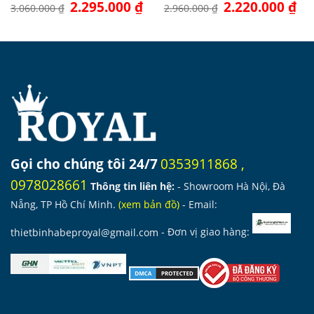
Giá
2.295.000
₫
Giá
Giá
2.220.000
₫
Giá
3.060.000
₫
2.960.000
₫
gốc
hiện
gốc
hiệ
là:
tại
là:
tại
3.060.000 ₫.
là:
2.960.000 ₫.
là:
2.295.000 ₫.
2.2
Gọi cho chúng tôi 24/7
0353911868
,
0978028661
Thông tin liên hệ:
- Showroom Hà Nội, Đà
Nẵng, TP Hồ Chí Minh.
(
xem bản đồ
)
- Email:
thietbinhabeproyal@gmail.com
- Đơn vị giao hàng: