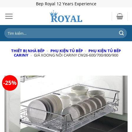
Skip
Bep Royal 12 Years Experience
to
content
Tìm
kiếm:
THIẾT BỊ NHÀ BẾP
»
PHỤ KIỆN TỦ BẾP
»
PHỤ KIỆN TỦ BẾP
CARINY
»
GIÁ XOONG NỒI CARINY CW26-600/700/800/900
-25%