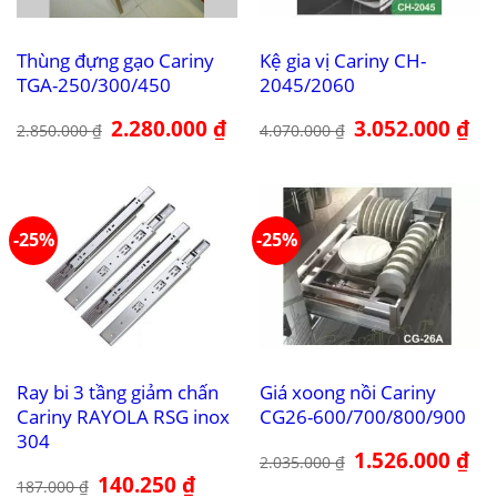
Thùng đựng gạo Cariny
Kệ gia vị Cariny CH-
TGA-250/300/450
2045/2060
Giá
2.280.000
₫
Giá
Giá
3.052.000
₫
Giá
2.850.000
₫
4.070.000
₫
gốc
hiện
gốc
hiệ
là:
tại
là:
tại
2.850.000 ₫.
là:
4.070.000 ₫.
là:
2.280.000 ₫.
3.0
-25%
-25%
Ray bi 3 tầng giảm chấn
Giá xoong nồi Cariny
Cariny RAYOLA RSG inox
CG26-600/700/800/900
304
Giá
1.526.000
₫
Giá
2.035.000
₫
gốc
hiệ
Giá
140.250
₫
Giá
là:
tại
187.000
₫
gốc
hiện