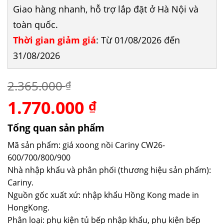
Giao hàng nhanh, hỗ trợ lắp đặt ở Hà Nội và
toàn quốc.
Thời gian giảm giá
: Từ 01/08/2026 đến
31/08/2026
2.365.000
₫
1.770.000
Giá
Giá
₫
gốc
hiện
là:
tại
Tổng quan sản phẩm
2.365.000 ₫.
là:
Mã sản phẩm: giá xoong nồi Cariny CW26-
1.770.000 ₫.
600/700/800/900
Nhà nhập khẩu và phân phối (thương hiệu sản phẩm):
Cariny.
Nguồn gốc xuất xứ: nhập khẩu Hồng Kong made in
HongKong.
Phân loại: phụ kiện tủ bếp nhập khẩu, phụ kiện bếp