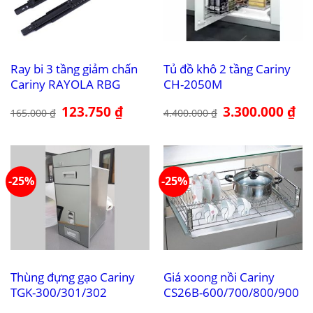
Ray bi 3 tầng giảm chấn
Tủ đồ khô 2 tầng Cariny
Cariny RAYOLA RBG
CH-2050M
Giá
123.750
₫
Giá
Giá
3.300.000
₫
Giá
165.000
₫
4.400.000
₫
gốc
hiện
gốc
hiệ
là:
tại
là:
tại
165.000 ₫.
là:
4.400.000 ₫.
là:
123.750 ₫.
3.3
-25%
-25%
Thùng đựng gạo Cariny
Giá xoong nồi Cariny
TGK-300/301/302
CS26B-600/700/800/900